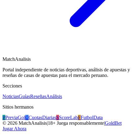
MatchAnalisis
Portal independiente de noticias deportivas, análisis de apuestas y
reseñas de casas de apuestas para el mercado peruano.
Secciones
Noticias
Guías
Reseñas
Análisis
Sitios hermanos
P
PreviaGol
C
CuotasDiarias
S
ScoreLab
F
FutbolData
©
2026
MatchAnalisis
|
18+ Juega responsablemente
|
GoldBet
Jugar Ahora