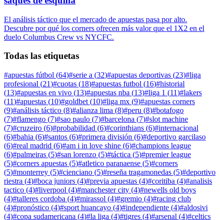
saques de esquina
El análisis táctico que el mercado de apuestas pasa por alto.
Descubre por qué los corners ofrecen más valor que el 1X2 en el
duelo Columbus Crew vs NYCFC.
Todas las etiquetas
#
apuestas fútbol
(
64
)
#
serie a
(
32
)
#
apuestas deportivas
(
23
)
#
liga
profesional
(
21
)
#
cuotas
(
18
)
#
apuestas futbol
(
16
)
#
historial
(
13
)
#
apuestas en vivo
(
13
)
#
apuestas nba
(
13
)
#
liga 1
(
11
)
#
lakers
(
11
)
#
apuestas
(
10
)
#
goldbet
(
10
)
#
liga mx
(
9
)
#
apuestas corners
(
9
)
#
análisis táctico
(
8
)
#
alianza lima
(
8
)
#
peru
(
8
)
#
botafogo
(
7
)
#
flamengo
(
7
)
#
sao paulo
(
7
)
#
barcelona
(
7
)
#
slot machine
(
7
)
#
cruzeiro
(
6
)
#
probabilidad
(
6
)
#
corinthians
(
6
)
#
internacional
(
6
)
#
bahia
(
6
)
#
santos
(
6
)
#
primera división
(
6
)
#
deportivo garcilaso
(
6
)
#
real madrid
(
6
)
#
am i in love shine
(
6
)
#
champions league
(
6
)
#
palmeiras
(
5
)
#
san lorenzo
(
5
)
#
táctica
(
5
)
#
premier league
(
5
)
#
corners apuestas
(
5
)
#
atletico paranaense
(
5
)
#
corners
(
5
)
#
monterrey
(
5
)
#
cienciano
(
5
)
#
reseña tragamonedas
(
5
)
#
deportivo
riestra
(
4
)
#
boca juniors
(
4
)
#
previa apuestas
(
4
)
#
coritiba
(
4
)
#
analisis
tactico
(
4
)
#
liverpool
(
4
)
#
manchester city
(
4
)
#
newells old boys
(
4
)
#
talleres cordoba
(
4
)
#
mirassol
(
4
)
#
gremio
(
4
)
#
racing club
(
4
)
#
pronóstico
(
4
)
#
sport huancayo
(
4
)
#
independiente
(
4
)
#
aldosivi
(
4
)
#
copa sudamericana
(
4
)
#
la liga
(
4
)
#
tigres
(
4
)
#
arsenal
(
4
)
#
celtics