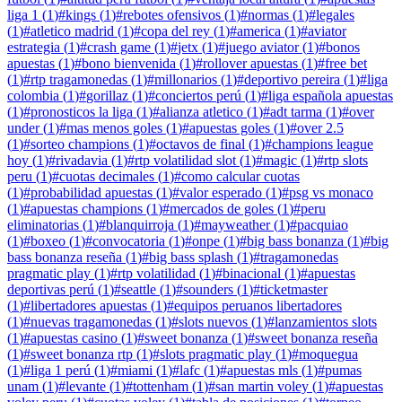
liga 1
(
1
)
#
kings
(
1
)
#
rebotes ofensivos
(
1
)
#
normas
(
1
)
#
legales
(
1
)
#
atletico madrid
(
1
)
#
copa del rey
(
1
)
#
america
(
1
)
#
aviator
estrategia
(
1
)
#
crash game
(
1
)
#
jetx
(
1
)
#
juego aviator
(
1
)
#
bonos
apuestas
(
1
)
#
bono bienvenida
(
1
)
#
rollover apuestas
(
1
)
#
free bet
(
1
)
#
rtp tragamonedas
(
1
)
#
millonarios
(
1
)
#
deportivo pereira
(
1
)
#
liga
colombia
(
1
)
#
gorillaz
(
1
)
#
conciertos perú
(
1
)
#
liga española apuestas
(
1
)
#
pronosticos la liga
(
1
)
#
alianza atletico
(
1
)
#
adt tarma
(
1
)
#
over
under
(
1
)
#
mas menos goles
(
1
)
#
apuestas goles
(
1
)
#
over 2.5
(
1
)
#
sorteo champions
(
1
)
#
octavos de final
(
1
)
#
champions league
hoy
(
1
)
#
rivadavia
(
1
)
#
rtp volatilidad slot
(
1
)
#
magic
(
1
)
#
rtp slots
peru
(
1
)
#
cuotas decimales
(
1
)
#
como calcular cuotas
(
1
)
#
probabilidad apuestas
(
1
)
#
valor esperado
(
1
)
#
psg vs monaco
(
1
)
#
apuestas champions
(
1
)
#
mercados de goles
(
1
)
#
peru
eliminatorias
(
1
)
#
blanquirroja
(
1
)
#
mayweather
(
1
)
#
pacquiao
(
1
)
#
boxeo
(
1
)
#
convocatoria
(
1
)
#
onpe
(
1
)
#
big bass bonanza
(
1
)
#
big
bass bonanza reseña
(
1
)
#
big bass splash
(
1
)
#
tragamonedas
pragmatic play
(
1
)
#
rtp volatilidad
(
1
)
#
binacional
(
1
)
#
apuestas
deportivas perú
(
1
)
#
seattle
(
1
)
#
sounders
(
1
)
#
ticketmaster
(
1
)
#
libertadores apuestas
(
1
)
#
equipos peruanos libertadores
(
1
)
#
nuevas tragamonedas
(
1
)
#
slots nuevos
(
1
)
#
lanzamientos slots
(
1
)
#
apuestas casino
(
1
)
#
sweet bonanza
(
1
)
#
sweet bonanza reseña
(
1
)
#
sweet bonanza rtp
(
1
)
#
slots pragmatic play
(
1
)
#
moquegua
(
1
)
#
liga 1 perú
(
1
)
#
miami
(
1
)
#
lafc
(
1
)
#
apuestas mls
(
1
)
#
pumas
unam
(
1
)
#
levante
(
1
)
#
tottenham
(
1
)
#
san martin voley
(
1
)
#
apuestas