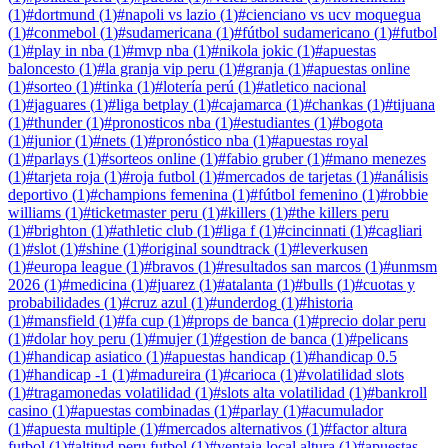
(
1
)
#
dortmund
(
1
)
#
napoli vs lazio
(
1
)
#
cienciano vs ucv moquegua
(
1
)
#
conmebol
(
1
)
#
sudamericana
(
1
)
#
fútbol sudamericano
(
1
)
#
futbol
(
1
)
#
play in nba
(
1
)
#
mvp nba
(
1
)
#
nikola jokic
(
1
)
#
apuestas
baloncesto
(
1
)
#
la granja vip peru
(
1
)
#
granja
(
1
)
#
apuestas online
(
1
)
#
sorteo
(
1
)
#
tinka
(
1
)
#
lotería perú
(
1
)
#
atletico nacional
(
1
)
#
jaguares
(
1
)
#
liga betplay
(
1
)
#
cajamarca
(
1
)
#
chankas
(
1
)
#
tijuana
(
1
)
#
thunder
(
1
)
#
pronosticos nba
(
1
)
#
estudiantes
(
1
)
#
bogota
(
1
)
#
junior
(
1
)
#
nets
(
1
)
#
pronóstico nba
(
1
)
#
apuestas royal
(
1
)
#
parlays
(
1
)
#
sorteos online
(
1
)
#
fabio gruber
(
1
)
#
mano menezes
(
1
)
#
tarjeta roja
(
1
)
#
roja futbol
(
1
)
#
mercados de tarjetas
(
1
)
#
análisis
deportivo
(
1
)
#
champions femenina
(
1
)
#
fútbol femenino
(
1
)
#
robbie
williams
(
1
)
#
ticketmaster peru
(
1
)
#
killers
(
1
)
#
the killers peru
(
1
)
#
brighton
(
1
)
#
athletic club
(
1
)
#
liga f
(
1
)
#
cincinnati
(
1
)
#
cagliari
(
1
)
#
slot
(
1
)
#
shine
(
1
)
#
original soundtrack
(
1
)
#
leverkusen
(
1
)
#
europa league
(
1
)
#
bravos
(
1
)
#
resultados san marcos
(
1
)
#
unmsm
2026
(
1
)
#
medicina
(
1
)
#
juarez
(
1
)
#
atalanta
(
1
)
#
bulls
(
1
)
#
cuotas y
probabilidades
(
1
)
#
cruz azul
(
1
)
#
underdog
(
1
)
#
historia
(
1
)
#
mansfield
(
1
)
#
fa cup
(
1
)
#
props de banca
(
1
)
#
precio dolar peru
(
1
)
#
dolar hoy peru
(
1
)
#
mujer
(
1
)
#
gestion de banca
(
1
)
#
pelicans
(
1
)
#
handicap asiatico
(
1
)
#
apuestas handicap
(
1
)
#
handicap 0.5
(
1
)
#
handicap -1
(
1
)
#
madureira
(
1
)
#
carioca
(
1
)
#
volatilidad slots
(
1
)
#
tragamonedas volatilidad
(
1
)
#
slots alta volatilidad
(
1
)
#
bankroll
casino
(
1
)
#
apuestas combinadas
(
1
)
#
parlay
(
1
)
#
acumulador
(
1
)
#
apuesta multiple
(
1
)
#
mercados alternativos
(
1
)
#
factor altura
futbol
(
1
)
#
altitud peru futbol
(
1
)
#
ventaja local altura
(
1
)
#
apuestas