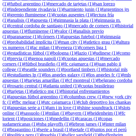
(
1
)
#
futbol argentino
(
1
)
#
mercado de tarjetas
(
1
)
#
san lorezo
(
1
)
#
independiente rivadavia
(
1
)
#
sarmiento junin
(
1
)
#
argentinos jrs
(
1
)
#
gremio fluminense
(
1
)
#
cuotas ausentes
(
1
)
#
lectura fría
(
1
)
#
analisis
(
1
)
#
apuesta
(
1
)
#
gimnasia la plata
(
1
)
#
gimnasia m.
(
1
)
#
central cordoba de santiago
(
1
)
#
mercado de corners
(
1
)
#
historial
apuestas
(
1
)
#
fluminense
(
1
)
#
valor
(
1
)
#
analisis previo
(
1
)
#
paranaense
(
1
)
#
córners
(
1
)
#
apuestas futebol
(
1
)
#
gimnasia
(
1
)
#
probabilidad implícita
(
1
)
#
man city
(
1
)
#
atletico grau
(
1
)
#
altura
vs numeros
(
1
)
#
ac milan
(
1
)
#
veneza
(
1
)
#
corners liga 1
(
1
)
#
estadísticas fútbol
(
1
)
#
bologna
(
1
)
#
lazio
(
1
)
#
udinese
(
1
)
#
como
(
1
)
#
previa
(
1
)
#
genoa napoli
(
1
)
#
cuotas apuestas
(
1
)
#
mercado
corners
(
1
)
#
fútbol brasileño
(
1
)
#
fc cajamarca
(
1
)
#
juan pablo ii
college
(
1
)
#
seattle sounders
(
1
)
#
portland timbers
(
1
)
#
historial mls
(
1
)
#
estudiantes lp
(
1
)
#
los angeles galaxy
(
1
)
#
los angeles fc
(
1
)
#
mls
apuestas
(
1
)
#
tarjetas amarillas
(
1
)
#
cf montreal
(
1
)
#
belgrano cordoba
(
1
)
#
rosario central
(
1
)
#
atlanta united
(
1
)
#
cuotas brasileirao
(
1
)
#
tarjetas
(
1
)
#
atletico mg
(
1
)
#
historial enfrentamientos
(
1
)
#
apuestas fútbol argentino
(
1
)
#
columbus crew
(
1
)
#
new york city
fc
(
1
)
#
fbc melgar
(
1
)
#
utc cajamarca
(
1
)
#
club deportivo los chankas
(
1
)
#
apuestas serie a
(
1
)
#
am i in love
(
1
)
#
shine soundtrack
(
1
)
#
slots
online
(
1
)
#
sassuolo
(
1
)
#
milan
(
1
)
#
bayern
(
1
)
#
heidenheim
(
1
)
#
fc
lorient
(
1
)
#
posiciones
(
1
)
#
medellin
(
1
)
#
caracas
(
1
)
#
copas
sudamericanas
(
1
)
#
nba playoffs
(
1
)
#
lebron james
(
1
)
#
inter milan
(
1
)
#
bragantino
(
1
)
#
serie a brasil
(
1
)
#
getafe
(
1
)
#
juntos por el perú
(
1
)
#
politica peru
(
1
)
#
puebla
(
1
)
#
vélez sarsfield
(
1
)
#
hoffenheim