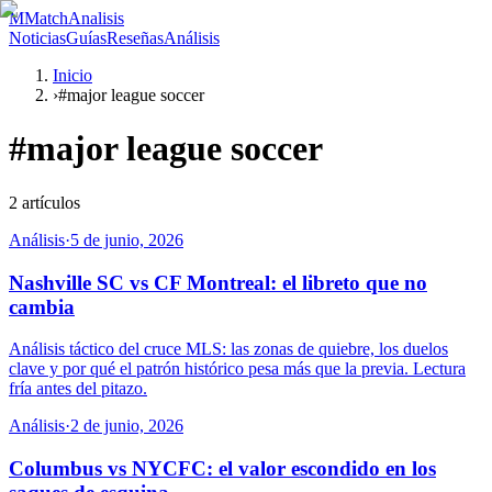
M
MatchAnalisis
Noticias
Guías
Reseñas
Análisis
Inicio
›
#major league soccer
#
major league soccer
2
artículos
Análisis
·
5 de junio, 2026
Nashville SC vs CF Montreal: el libreto que no
cambia
Análisis táctico del cruce MLS: las zonas de quiebre, los duelos
clave y por qué el patrón histórico pesa más que la previa. Lectura
fría antes del pitazo.
Análisis
·
2 de junio, 2026
Columbus vs NYCFC: el valor escondido en los