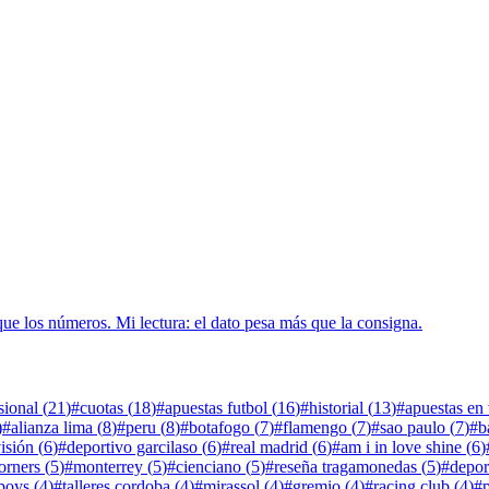
ue los números. Mi lectura: el dato pesa más que la consigna.
sional
(
21
)
#
cuotas
(
18
)
#
apuestas futbol
(
16
)
#
historial
(
13
)
#
apuestas en
)
#
alianza lima
(
8
)
#
peru
(
8
)
#
botafogo
(
7
)
#
flamengo
(
7
)
#
sao paulo
(
7
)
#
b
isión
(
6
)
#
deportivo garcilaso
(
6
)
#
real madrid
(
6
)
#
am i in love shine
(
6
)
orners
(
5
)
#
monterrey
(
5
)
#
cienciano
(
5
)
#
reseña tragamonedas
(
5
)
#
deport
 boys
(
4
)
#
talleres cordoba
(
4
)
#
mirassol
(
4
)
#
gremio
(
4
)
#
racing club
(
4
)
#