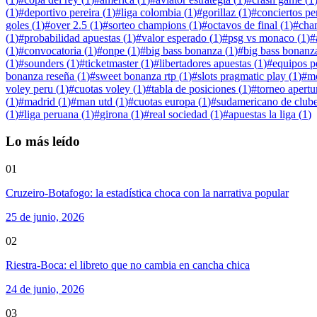
(
1
)
#
deportivo pereira
(
1
)
#
liga colombia
(
1
)
#
gorillaz
(
1
)
#
conciertos pe
goles
(
1
)
#
over 2.5
(
1
)
#
sorteo champions
(
1
)
#
octavos de final
(
1
)
#
cha
(
1
)
#
probabilidad apuestas
(
1
)
#
valor esperado
(
1
)
#
psg vs monaco
(
1
)
#
(
1
)
#
convocatoria
(
1
)
#
onpe
(
1
)
#
big bass bonanza
(
1
)
#
big bass bonanz
(
1
)
#
sounders
(
1
)
#
ticketmaster
(
1
)
#
libertadores apuestas
(
1
)
#
equipos p
bonanza reseña
(
1
)
#
sweet bonanza rtp
(
1
)
#
slots pragmatic play
(
1
)
#
m
voley peru
(
1
)
#
cuotas voley
(
1
)
#
tabla de posiciones
(
1
)
#
torneo apert
(
1
)
#
madrid
(
1
)
#
man utd
(
1
)
#
cuotas europa
(
1
)
#
sudamericano de clube
(
1
)
#
liga peruana
(
1
)
#
girona
(
1
)
#
real sociedad
(
1
)
#
apuestas la liga
(
1
)
Lo más leído
01
Cruzeiro-Botafogo: la estadística choca con la narrativa popular
25 de junio, 2026
02
Riestra-Boca: el libreto que no cambia en cancha chica
24 de junio, 2026
03