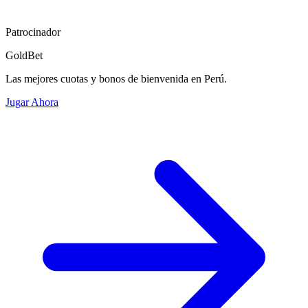
Patrocinador
GoldBet
Las mejores cuotas y bonos de bienvenida en Perú.
Jugar Ahora