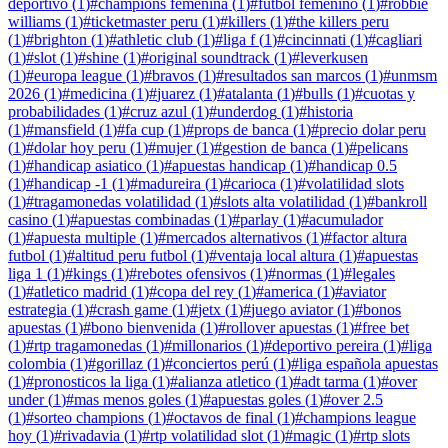
deportivo
(
1
)
#
champions femenina
(
1
)
#
fútbol femenino
(
1
)
#
robbie
williams
(
1
)
#
ticketmaster peru
(
1
)
#
killers
(
1
)
#
the killers peru
(
1
)
#
brighton
(
1
)
#
athletic club
(
1
)
#
liga f
(
1
)
#
cincinnati
(
1
)
#
cagliari
(
1
)
#
slot
(
1
)
#
shine
(
1
)
#
original soundtrack
(
1
)
#
leverkusen
(
1
)
#
europa league
(
1
)
#
bravos
(
1
)
#
resultados san marcos
(
1
)
#
unmsm
2026
(
1
)
#
medicina
(
1
)
#
juarez
(
1
)
#
atalanta
(
1
)
#
bulls
(
1
)
#
cuotas y
probabilidades
(
1
)
#
cruz azul
(
1
)
#
underdog
(
1
)
#
historia
(
1
)
#
mansfield
(
1
)
#
fa cup
(
1
)
#
props de banca
(
1
)
#
precio dolar peru
(
1
)
#
dolar hoy peru
(
1
)
#
mujer
(
1
)
#
gestion de banca
(
1
)
#
pelicans
(
1
)
#
handicap asiatico
(
1
)
#
apuestas handicap
(
1
)
#
handicap 0.5
(
1
)
#
handicap -1
(
1
)
#
madureira
(
1
)
#
carioca
(
1
)
#
volatilidad slots
(
1
)
#
tragamonedas volatilidad
(
1
)
#
slots alta volatilidad
(
1
)
#
bankroll
casino
(
1
)
#
apuestas combinadas
(
1
)
#
parlay
(
1
)
#
acumulador
(
1
)
#
apuesta multiple
(
1
)
#
mercados alternativos
(
1
)
#
factor altura
futbol
(
1
)
#
altitud peru futbol
(
1
)
#
ventaja local altura
(
1
)
#
apuestas
liga 1
(
1
)
#
kings
(
1
)
#
rebotes ofensivos
(
1
)
#
normas
(
1
)
#
legales
(
1
)
#
atletico madrid
(
1
)
#
copa del rey
(
1
)
#
america
(
1
)
#
aviator
estrategia
(
1
)
#
crash game
(
1
)
#
jetx
(
1
)
#
juego aviator
(
1
)
#
bonos
apuestas
(
1
)
#
bono bienvenida
(
1
)
#
rollover apuestas
(
1
)
#
free bet
(
1
)
#
rtp tragamonedas
(
1
)
#
millonarios
(
1
)
#
deportivo pereira
(
1
)
#
liga
colombia
(
1
)
#
gorillaz
(
1
)
#
conciertos perú
(
1
)
#
liga española apuestas
(
1
)
#
pronosticos la liga
(
1
)
#
alianza atletico
(
1
)
#
adt tarma
(
1
)
#
over
under
(
1
)
#
mas menos goles
(
1
)
#
apuestas goles
(
1
)
#
over 2.5
(
1
)
#
sorteo champions
(
1
)
#
octavos de final
(
1
)
#
champions league
hoy
(
1
)
#
rivadavia
(
1
)
#
rtp volatilidad slot
(
1
)
#
magic
(
1
)
#
rtp slots