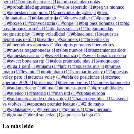
peru
(
1
)
#
cuotas decimales
(
1
)
#
como calcular cuotas
(
1
)
#
probabilidad apuestas
(
1
)
#
valor esperado
(
1
)
#
psg vs monaco
(
1
)
#
apuestas champions
(
1
)
#
mercados de goles
(
1
)
#
peru
eliminatorias
(
1
)
#
blanquirroja
(
1
)
#
mayweather
(
1
)
#
pacquiao
(
1
)
#
boxeo
(
1
)
#
convocatoria
(
1
)
#
onpe
(
1
)
#
big bass bonanza
(
1
)
#
big
bass bonanza reseña
(
1
)
#
big bass splash
(
1
)
#
tragamonedas
pragmatic play
(
1
)
#
rtp volatilidad
(
1
)
#
binacional
(
1
)
#
apuestas
deportivas perú
(
1
)
#
seattle
(
1
)
#
sounders
(
1
)
#
ticketmaster
(
1
)
#
libertadores apuestas
(
1
)
#
equipos peruanos libertadores
(
1
)
#
nuevas tragamonedas
(
1
)
#
slots nuevos
(
1
)
#
lanzamientos slots
(
1
)
#
apuestas casino
(
1
)
#
sweet bonanza
(
1
)
#
sweet bonanza reseña
(
1
)
#
sweet bonanza rtp
(
1
)
#
slots pragmatic play
(
1
)
#
moquegua
(
1
)
#
liga 1 perú
(
1
)
#
miami
(
1
)
#
lafc
(
1
)
#
apuestas mls
(
1
)
#
pumas
unam
(
1
)
#
levante
(
1
)
#
tottenham
(
1
)
#
san martin voley
(
1
)
#
apuestas
voley peru
(
1
)
#
cuotas voley
(
1
)
#
tabla de posiciones
(
1
)
#
torneo
apertura 2026
(
1
)
#
osasuna
(
1
)
#
hernan barcos
(
1
)
#
cuotas baloncesto
(
1
)
#
sudamericano
(
1
)
#
lima
(
1
)
#
noticias perú
(
1
)
#
probabilidades
(
1
)
#
atletico
(
1
)
#
madrid
(
1
)
#
man utd
(
1
)
#
cuotas europa
(
1
)
#
sudamericano de clubes voley
(
1
)
#
banco republica
(
1
)
#
arsenal
vs wolves
(
1
)
#
apuestas premier league
(
1
)
#
2 de mayo
(
1
)
#
galatasaray
(
1
)
#
juventus
(
1
)
#
geminis
(
1
)
#
liga peruana
(
1
)
#
girona
(
1
)
#
real sociedad
(
1
)
#
apuestas la liga
(
1
)
Lo más leído