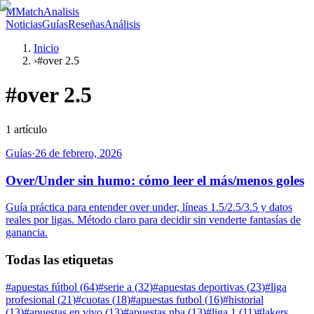
M
MatchAnalisis
Noticias
Guías
Reseñas
Análisis
Inicio
›
#over 2.5
#
over 2.5
1
artículo
Guías
·
26 de febrero, 2026
Over/Under sin humo: cómo leer el más/menos goles
Guía práctica para entender over under, líneas 1.5/2.5/3.5 y datos
reales por ligas. Método claro para decidir sin venderte fantasías de
ganancia.
Todas las etiquetas
#
apuestas fútbol
(
64
)
#
serie a
(
32
)
#
apuestas deportivas
(
23
)
#
liga
profesional
(
21
)
#
cuotas
(
18
)
#
apuestas futbol
(
16
)
#
historial
(
13
)
#
apuestas en vivo
(
13
)
#
apuestas nba
(
13
)
#
liga 1
(
11
)
#
lakers