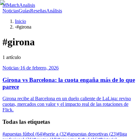
M
MatchAnalisis
Noticias
Guías
Reseñas
Análisis
Inicio
›
#girona
#
girona
1
artículo
Noticias
·
16 de febrero, 2026
Girona vs Barcelona: la cuota engaña más de lo que
parece
Girona recibe al Barcelona en un duelo caliente de LaLiga: reviso
cuotas, mercados con valor y el impacto real de las rotaciones de
Flick.
Todas las etiquetas
#
apuestas fútbol
(
64
)
#
serie a
(
32
)
#
apuestas deportivas
(
23
)
#
liga