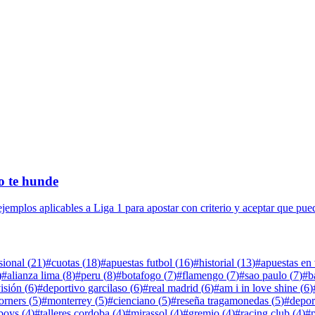
o te hunde
ejemplos aplicables a Liga 1 para apostar con criterio y aceptar que pue
sional
(
21
)
#
cuotas
(
18
)
#
apuestas futbol
(
16
)
#
historial
(
13
)
#
apuestas en
)
#
alianza lima
(
8
)
#
peru
(
8
)
#
botafogo
(
7
)
#
flamengo
(
7
)
#
sao paulo
(
7
)
#
b
isión
(
6
)
#
deportivo garcilaso
(
6
)
#
real madrid
(
6
)
#
am i in love shine
(
6
)
orners
(
5
)
#
monterrey
(
5
)
#
cienciano
(
5
)
#
reseña tragamonedas
(
5
)
#
deport
 boys
(
4
)
#
talleres cordoba
(
4
)
#
mirassol
(
4
)
#
gremio
(
4
)
#
racing club
(
4
)
#