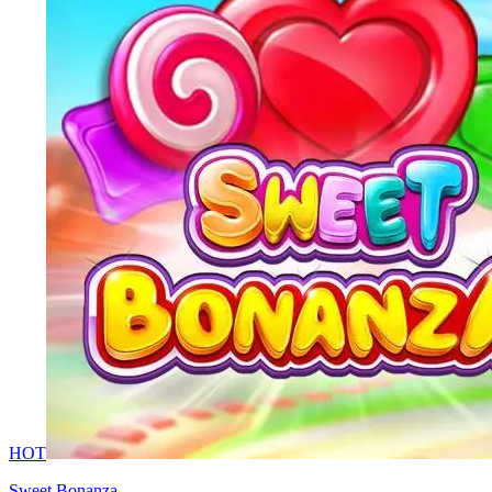
HOT
Sweet Bonanza