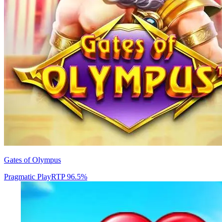
Gates of Olympus
Pragmatic Play
RTP
96.5
%