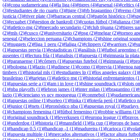
(
4
)
#
copa sudamericana
(
4
)
#
la liga
(
4
)
#
tigres
(
4
)
#
arsenal
(
4
)
#
celtics
(
4
(
3
)
#
estudiantes de rio cuarto
(
3
)
#
tigre
(
3
)
#
rb bragantino
(
3
)
#
remo
(
3
)
justicia
(
3
)
#
river plate
(
3
)
#
barracas central
(
3
)
#
patrón histórico
(
3
)
#
sp
(
3
)
#
ecuabet
(
3
)
#
gestion de bankroll
(
3
)
#
cuotas fútbol
(
3
)
#
alianza
(
3
)
#
(
2
)
#
atletico-mg
(
2
)
#
mercado secundario
(
2
)
#
club tijuana
(
2
)
#
tigres ua
(
2
)
#
mls
(
2
)
#
cusco
(
2
)
#
universitario
(
2
)
#
psg
(
2
)
#
melgar
(
2
)
#
torneo ap
senegal
(
2
)
#
seleccion peruana
(
2
)
#
champions
(
2
)
#
shine original soun
(
2
)
#
nuggets
(
2
)
#
liga 1 peru
(
2
)
#
laliga
(
2
)
#
clippers
(
2
)
#
warriors
(
2
)
#
s
(
1
)
#
apuestas previa
(
1
)
#
estadisticas
(
1
)
#
análisis
(
1
)
#
futbol argentino
(
ausentes
(
1
)
#
lectura fría
(
1
)
#
analisis
(
1
)
#
apuesta
(
1
)
#
gimnasia la plata
(
1
)
#
paranaense
(
1
)
#
córners
(
1
)
#
apuestas futebol
(
1
)
#
gimnasia
(
1
)
#
pro
(
1
)
#
bologna
(
1
)
#
lazio
(
1
)
#
udinese
(
1
)
#
como
(
1
)
#
previa
(
1
)
#
genoa nap
timbers
(
1
)
#
historial mls
(
1
)
#
estudiantes lp
(
1
)
#
los angeles galaxy
(
1
)
brasileirao
(
1
)
#
tarjetas
(
1
)
#
atletico mg
(
1
)
#
historial enfrentamientos
(
1
(
1
)
#
apuestas serie a
(
1
)
#
am i in love
(
1
)
#
shine soundtrack
(
1
)
#
slots o
(
1
)
#
nba playoffs
(
1
)
#
lebron james
(
1
)
#
inter milan
(
1
)
#
bragantino
(
1
)
#
lazio
(
1
)
#
cienciano vs ucv moquegua
(
1
)
#
conmebol
(
1
)
#
sudamerican
(
1
)
#
apuestas online
(
1
)
#
sorteo
(
1
)
#
tinka
(
1
)
#
lotería perú
(
1
)
#
atletico 
(
1
)
#
junior
(
1
)
#
nets
(
1
)
#
pronóstico nba
(
1
)
#
apuestas royal
(
1
)
#
parlays
(
1
)
#
champions femenina
(
1
)
#
fútbol femenino
(
1
)
#
robbie williams
(
1
)
(
1
)
#
original soundtrack
(
1
)
#
leverkusen
(
1
)
#
europa league
(
1
)
#
bravos
(
1
)
#
underdog
(
1
)
#
historia
(
1
)
#
mansfield
(
1
)
#
fa cup
(
1
)
#
props de ban
(
1
)
#
handicap 0.5
(
1
)
#
handicap -1
(
1
)
#
madureira
(
1
)
#
carioca
(
1
)
#
volat
(
1
)
#
apuesta multiple
(
1
)
#
mercados alternativos
(
1
)
#
factor altura futbol
(
1
)
#
copa del rey
(
1
)
#
america
(
1
)
#
aviator estrategia
(
1
)
#
crash game
(
1