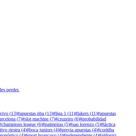
des perder.
 vivo
(
13
)
#
apuestas nba
(
13
)
#
liga 1
(
11
)
#
lakers
(
11
)
#
apuestas
arcelona
(
7
)
#
slot machine
(
7
)
#
cruzeiro
(
6
)
#
probabilidad
#
champions league
(
6
)
#
palmeiras
(
5
)
#
san lorenzo
(
5
)
#
táctica
ivo riestra
(
4
)
#
boca juniors
(
4
)
#
previa apuestas
(
4
)
#
coritiba
pronóstico
(
4
)
#
sport huancayo
(
4
)
#
independiente
(
4
)
#
aldosivi