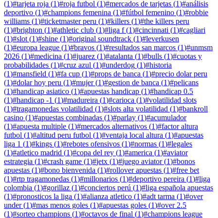
(
1
)
#
tarjeta roja
(
1
)
#
roja futbol
(
1
)
#
mercados de tarjetas
(
1
)
#
análisis
deportivo
(
1
)
#
champions femenina
(
1
)
#
fútbol femenino
(
1
)
#
robbie
williams
(
1
)
#
ticketmaster peru
(
1
)
#
killers
(
1
)
#
the killers peru
(
1
)
#
brighton
(
1
)
#
athletic club
(
1
)
#
liga f
(
1
)
#
cincinnati
(
1
)
#
cagliari
(
1
)
#
slot
(
1
)
#
shine
(
1
)
#
original soundtrack
(
1
)
#
leverkusen
(
1
)
#
europa league
(
1
)
#
bravos
(
1
)
#
resultados san marcos
(
1
)
#
unmsm
2026
(
1
)
#
medicina
(
1
)
#
juarez
(
1
)
#
atalanta
(
1
)
#
bulls
(
1
)
#
cuotas y
probabilidades
(
1
)
#
cruz azul
(
1
)
#
underdog
(
1
)
#
historia
(
1
)
#
mansfield
(
1
)
#
fa cup
(
1
)
#
props de banca
(
1
)
#
precio dolar peru
(
1
)
#
dolar hoy peru
(
1
)
#
mujer
(
1
)
#
gestion de banca
(
1
)
#
pelicans
(
1
)
#
handicap asiatico
(
1
)
#
apuestas handicap
(
1
)
#
handicap 0.5
(
1
)
#
handicap -1
(
1
)
#
madureira
(
1
)
#
carioca
(
1
)
#
volatilidad slots
(
1
)
#
tragamonedas volatilidad
(
1
)
#
slots alta volatilidad
(
1
)
#
bankroll
casino
(
1
)
#
apuestas combinadas
(
1
)
#
parlay
(
1
)
#
acumulador
(
1
)
#
apuesta multiple
(
1
)
#
mercados alternativos
(
1
)
#
factor altura
futbol
(
1
)
#
altitud peru futbol
(
1
)
#
ventaja local altura
(
1
)
#
apuestas
liga 1
(
1
)
#
kings
(
1
)
#
rebotes ofensivos
(
1
)
#
normas
(
1
)
#
legales
(
1
)
#
atletico madrid
(
1
)
#
copa del rey
(
1
)
#
america
(
1
)
#
aviator
estrategia
(
1
)
#
crash game
(
1
)
#
jetx
(
1
)
#
juego aviator
(
1
)
#
bonos
apuestas
(
1
)
#
bono bienvenida
(
1
)
#
rollover apuestas
(
1
)
#
free bet
(
1
)
#
rtp tragamonedas
(
1
)
#
millonarios
(
1
)
#
deportivo pereira
(
1
)
#
liga
colombia
(
1
)
#
gorillaz
(
1
)
#
conciertos perú
(
1
)
#
liga española apuestas
(
1
)
#
pronosticos la liga
(
1
)
#
alianza atletico
(
1
)
#
adt tarma
(
1
)
#
over
under
(
1
)
#
mas menos goles
(
1
)
#
apuestas goles
(
1
)
#
over 2.5
(
1
)
#
sorteo champions
(
1
)
#
octavos de final
(
1
)
#
champions league