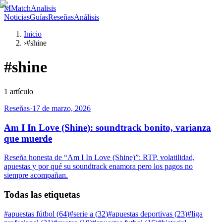
M
MatchAnalisis
Noticias
Guías
Reseñas
Análisis
Inicio
›
#shine
#
shine
1
artículo
Reseñas
·
17 de marzo, 2026
Am I In Love (Shine): soundtrack bonito, varianza
que muerde
Reseña honesta de “Am I In Love (Shine)”: RTP, volatilidad,
apuestas y por qué su soundtrack enamora pero los pagos no
siempre acompañan.
Todas las etiquetas
#
apuestas fútbol
(
64
)
#
serie a
(
32
)
#
apuestas deportivas
(
23
)
#
liga