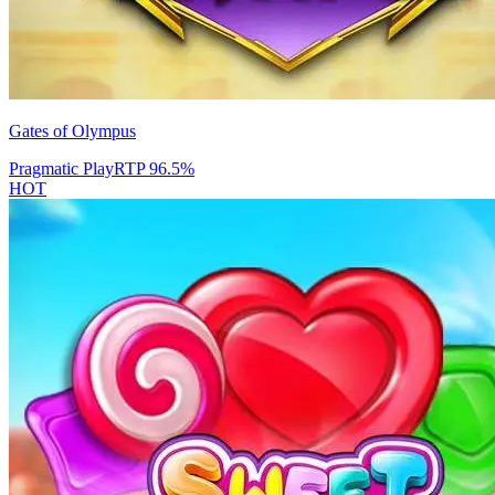
Gates of Olympus
Pragmatic Play
RTP
96.5
%
HOT