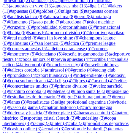
profesional
(
21
)
#
cuotas
(
18
)
#
apuestas futbol
(
16
)
#
historial
(
13
)
#
apuestas en vivo
(
13
)
#
apuestas nba
(
13
)
#
liga 1
(
11
)
#
lakers
(
11
)
#
apuestas
(
10
)
#
goldbet
(
10
)
#
liga mx
(
9
)
#
apuestas corners
(
9
)
#
análisis táctico
(
8
)
#
alianza lima
(
8
)
#
peru
(
8
)
#
botafogo
(
7
)
#
flamengo
(
7
)
#
sao paulo
(
7
)
#
barcelona
(
7
)
#
slot machine
(
7
)
#
cruzeiro
(
6
)
#
probabilidad
(
6
)
#
corinthians
(
6
)
#
internacional
(
6
)
#
bahia
(
6
)
#
santos
(
6
)
#
primera división
(
6
)
#
deportivo garcilaso
(
6
)
#
real madrid
(
6
)
#
am i in love shine
(
6
)
#
champions league
(
6
)
#
palmeiras
(
5
)
#
san lorenzo
(
5
)
#
táctica
(
5
)
#
premier league
(
5
)
#
corners apuestas
(
5
)
#
atletico paranaense
(
5
)
#
corners
(
5
)
#
monterrey
(
5
)
#
cienciano
(
5
)
#
reseña tragamonedas
(
5
)
#
deportivo
riestra
(
4
)
#
boca juniors
(
4
)
#
previa apuestas
(
4
)
#
coritiba
(
4
)
#
analisis
tactico
(
4
)
#
liverpool
(
4
)
#
manchester city
(
4
)
#
newells old boys
(
4
)
#
talleres cordoba
(
4
)
#
mirassol
(
4
)
#
gremio
(
4
)
#
racing club
(
4
)
#
pronóstico
(
4
)
#
sport huancayo
(
4
)
#
independiente
(
4
)
#
aldosivi
(
4
)
#
copa sudamericana
(
4
)
#
la liga
(
4
)
#
tigres
(
4
)
#
arsenal
(
4
)
#
celtics
(
4
)
#
comerciantes unidos
(
3
)
#
primera division
(
3
)
#
velez sarsfield
(
3
)
#
instituto cordoba
(
3
)
#
platense
(
3
)
#
union santa fe
(
3
)
#
brasileirao
(
3
)
#
estudiantes de rio cuarto
(
3
)
#
tigre
(
3
)
#
rb bragantino
(
3
)
#
remo
(
3
)
#
lanus
(
3
)
#
estadísticas
(
3
)
#
liga profesional argentina
(
3
)
#
vitoria
(
3
)
#
vasco da gama
(
3
)
#
patron historico
(
3
)
#
ucv moquegua
(
3
)
#
defensa y justicia
(
3
)
#
river plate
(
3
)
#
barracas central
(
3
)
#
patrón
histórico
(
3
)
#
sporting cristal
(
3
)
#
adt
(
3
)
#
bundesliga
(
3
)
#
copa
libertadores
(
3
)
#
racing
(
3
)
#
inter
(
3
)
#
nba
(
3
)
#
pronósticos deportivos
(
3
)
#
casino online
(
3
)
#
ecuabet
(
3
)
#
gestion de bankroll
(
3
)
#
cuotas