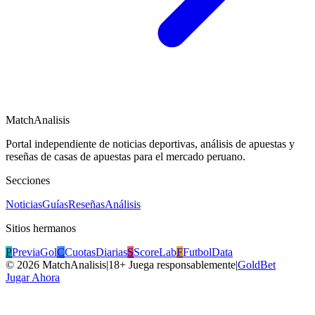
MatchAnalisis
Portal independiente de noticias deportivas, análisis de apuestas y
reseñas de casas de apuestas para el mercado peruano.
Secciones
Noticias
Guías
Reseñas
Análisis
Sitios hermanos
P
PreviaGol
C
CuotasDiarias
S
ScoreLab
F
FutbolData
©
2026
MatchAnalisis
|
18+ Juega responsablemente
|
GoldBet
Jugar Ahora