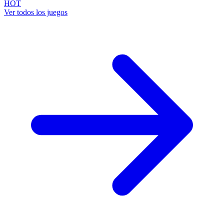
HOT
Ver todos los juegos