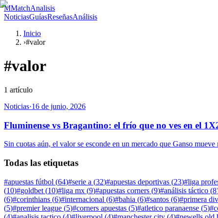
M
MatchAnalisis
Noticias
Guías
Reseñas
Análisis
Inicio
›
#valor
#
valor
1
artículo
Noticias
·
16 de junio, 2026
Fluminense vs Bragantino: el frío que no ves en el 1X
Sin cuotas aún, el valor se esconde en un mercado que Ganso mueve más
Todas las etiquetas
#
apuestas fútbol
(
64
)
#
serie a
(
32
)
#
apuestas deportivas
(
23
)
#
liga profe
(
10
)
#
goldbet
(
10
)
#
liga mx
(
9
)
#
apuestas corners
(
9
)
#
análisis táctico
(
8
(
6
)
#
corinthians
(
6
)
#
internacional
(
6
)
#
bahia
(
6
)
#
santos
(
6
)
#
primera div
(
5
)
#
premier league
(
5
)
#
corners apuestas
(
5
)
#
atletico paranaense
(
5
)
#
c
(
4
)
#
analisis tactico
(
4
)
#
liverpool
(
4
)
#
manchester city
(
4
)
#
newells old