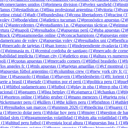
)
#
comerciantes unidos
(
3
)
#
primera division
(
3
)
#
velez sarsfield
(
3
)
#
inst
#
lanus
(
3
)
#
estadísticas
(
3
)
#
liga profesional argentina
(
3
)
#
vitoria
(
3
)
#
vas
orting cristal
(
3
)
#
adt
(
3
)
#
bundesliga
(
3
)
#
copa libertadores
(
3
)
#
racing
(
3
voley
(
3
)
#
bodø/glimt
(
3
)
#
atletico tucuman
(
2
)
#
pronóstico apuestas
(
2
)
#
nl
(
2
)
#
antecedentes
(
2
)
#
estudiantes l.p.
(
2
)
#
apuestas tácticas
(
2
)
#
gimnas
ertura
(
2
)
#
napoli
(
2
)
#
resultados
(
2
)
#
apuestas perú
(
2
)
#
nba apuestas
(
2
)
dtrack
(
2
)
#
tragamonedas online
(
2
)
#
concachampions
(
2
)
#
apuestas entr
udamericano de voley
(
2
)
#
apuestas voley
(
2
)
#
resultados uni
(
2
)
#
benfica
1
)
#
mercado de tarjetas
(
1
)
#
san lorezo
(
1
)
#
independiente rivadavia
(
1
)
#
(
1
)
#
gimnasia m.
(
1
)
#
central cordoba de santiago
(
1
)
#
mercado de corne
babilidad implícita
(
1
)
#
man city
(
1
)
#
atletico grau
(
1
)
#
altura vs numeros
oli
(
1
)
#
cuotas apuestas
(
1
)
#
mercado corners
(
1
)
#
fútbol brasileño
(
1
)
#
f
#
los angeles fc
(
1
)
#
mls apuestas
(
1
)
#
tarjetas amarillas
(
1
)
#
cf montreal
(
1
)
#
apuestas fútbol argentino
(
1
)
#
columbus crew
(
1
)
#
new york city fc
(
1
nline
(
1
)
#
sassuolo
(
1
)
#
milan
(
1
)
#
bayern
(
1
)
#
heidenheim
(
1
)
#
fc lorient
(
serie a brasil
(
1
)
#
getafe
(
1
)
#
juntos por el perú
(
1
)
#
politica peru
(
1
)
#
pue
a
(
1
)
#
fútbol sudamericano
(
1
)
#
futbol
(
1
)
#
play in nba
(
1
)
#
mvp nba
(
1
)
#
nacional
(
1
)
#
jaguares
(
1
)
#
liga betplay
(
1
)
#
cajamarca
(
1
)
#
chankas
(
1
)
#
ti
(
1
)
#
sorteos online
(
1
)
#
fabio gruber
(
1
)
#
mano menezes
(
1
)
#
tarjeta roja
(
#
ticketmaster peru
(
1
)
#
killers
(
1
)
#
the killers peru
(
1
)
#
brighton
(
1
)
#
athle
(
1
)
#
resultados san marcos
(
1
)
#
unmsm 2026
(
1
)
#
medicina
(
1
)
#
juarez
(
1
ca
(
1
)
#
precio dolar peru
(
1
)
#
dolar hoy peru
(
1
)
#
mujer
(
1
)
#
gestion de ba
ilidad slots
(
1
)
#
tragamonedas volatilidad
(
1
)
#
slots alta volatilidad
(
1
)
#
b
(
1
)
#
altitud peru futbol
(
1
)
#
ventaja local altura
(
1
)
#
apuestas liga 1
(
1
)
#
)
#
jetx
(
1
)
#
juego aviator
(
1
)
#
bonos apuestas
(
1
)
#
bono bienvenida
(
1
)
#
ro