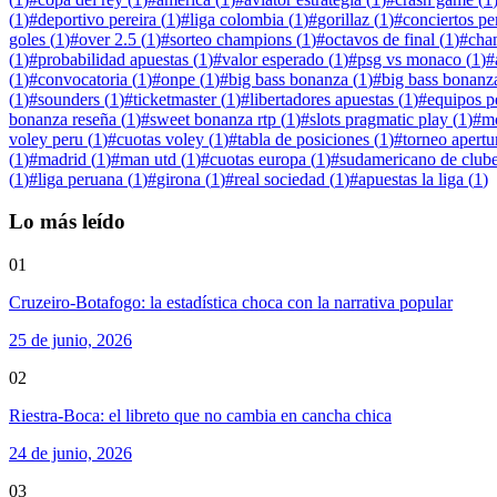
(
1
)
#
deportivo pereira
(
1
)
#
liga colombia
(
1
)
#
gorillaz
(
1
)
#
conciertos pe
goles
(
1
)
#
over 2.5
(
1
)
#
sorteo champions
(
1
)
#
octavos de final
(
1
)
#
cha
(
1
)
#
probabilidad apuestas
(
1
)
#
valor esperado
(
1
)
#
psg vs monaco
(
1
)
#
(
1
)
#
convocatoria
(
1
)
#
onpe
(
1
)
#
big bass bonanza
(
1
)
#
big bass bonanz
(
1
)
#
sounders
(
1
)
#
ticketmaster
(
1
)
#
libertadores apuestas
(
1
)
#
equipos p
bonanza reseña
(
1
)
#
sweet bonanza rtp
(
1
)
#
slots pragmatic play
(
1
)
#
m
voley peru
(
1
)
#
cuotas voley
(
1
)
#
tabla de posiciones
(
1
)
#
torneo apert
(
1
)
#
madrid
(
1
)
#
man utd
(
1
)
#
cuotas europa
(
1
)
#
sudamericano de clube
(
1
)
#
liga peruana
(
1
)
#
girona
(
1
)
#
real sociedad
(
1
)
#
apuestas la liga
(
1
)
Lo más leído
01
Cruzeiro-Botafogo: la estadística choca con la narrativa popular
25 de junio, 2026
02
Riestra-Boca: el libreto que no cambia en cancha chica
24 de junio, 2026
03