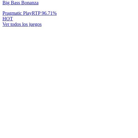
Big Bass Bonanza
Pragmatic Play
RTP
96.71
%
HOT
Ver todos los juegos