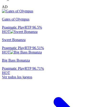
AD
Gates of Olympus
Pragmatic Play
RTP
96.5
%
HOT
Sweet Bonanza
Pragmatic Play
RTP
96.51
%
HOT
Big Bass Bonanza
Pragmatic Play
RTP
96.71
%
HOT
Ver todos los juegos