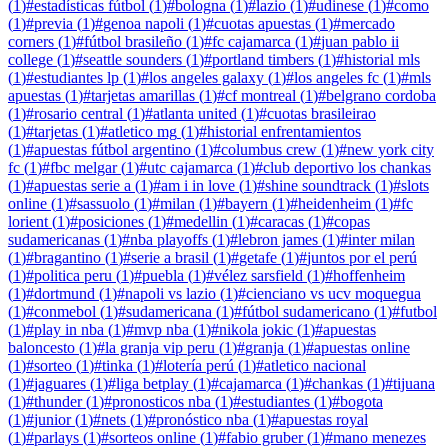
(
1
)
#
estadísticas fútbol
(
1
)
#
bologna
(
1
)
#
lazio
(
1
)
#
udinese
(
1
)
#
como
(
1
)
#
previa
(
1
)
#
genoa napoli
(
1
)
#
cuotas apuestas
(
1
)
#
mercado
corners
(
1
)
#
fútbol brasileño
(
1
)
#
fc cajamarca
(
1
)
#
juan pablo ii
college
(
1
)
#
seattle sounders
(
1
)
#
portland timbers
(
1
)
#
historial mls
(
1
)
#
estudiantes lp
(
1
)
#
los angeles galaxy
(
1
)
#
los angeles fc
(
1
)
#
mls
apuestas
(
1
)
#
tarjetas amarillas
(
1
)
#
cf montreal
(
1
)
#
belgrano cordoba
(
1
)
#
rosario central
(
1
)
#
atlanta united
(
1
)
#
cuotas brasileirao
(
1
)
#
tarjetas
(
1
)
#
atletico mg
(
1
)
#
historial enfrentamientos
(
1
)
#
apuestas fútbol argentino
(
1
)
#
columbus crew
(
1
)
#
new york city
fc
(
1
)
#
fbc melgar
(
1
)
#
utc cajamarca
(
1
)
#
club deportivo los chankas
(
1
)
#
apuestas serie a
(
1
)
#
am i in love
(
1
)
#
shine soundtrack
(
1
)
#
slots
online
(
1
)
#
sassuolo
(
1
)
#
milan
(
1
)
#
bayern
(
1
)
#
heidenheim
(
1
)
#
fc
lorient
(
1
)
#
posiciones
(
1
)
#
medellin
(
1
)
#
caracas
(
1
)
#
copas
sudamericanas
(
1
)
#
nba playoffs
(
1
)
#
lebron james
(
1
)
#
inter milan
(
1
)
#
bragantino
(
1
)
#
serie a brasil
(
1
)
#
getafe
(
1
)
#
juntos por el perú
(
1
)
#
politica peru
(
1
)
#
puebla
(
1
)
#
vélez sarsfield
(
1
)
#
hoffenheim
(
1
)
#
dortmund
(
1
)
#
napoli vs lazio
(
1
)
#
cienciano vs ucv moquegua
(
1
)
#
conmebol
(
1
)
#
sudamericana
(
1
)
#
fútbol sudamericano
(
1
)
#
futbol
(
1
)
#
play in nba
(
1
)
#
mvp nba
(
1
)
#
nikola jokic
(
1
)
#
apuestas
baloncesto
(
1
)
#
la granja vip peru
(
1
)
#
granja
(
1
)
#
apuestas online
(
1
)
#
sorteo
(
1
)
#
tinka
(
1
)
#
lotería perú
(
1
)
#
atletico nacional
(
1
)
#
jaguares
(
1
)
#
liga betplay
(
1
)
#
cajamarca
(
1
)
#
chankas
(
1
)
#
tijuana
(
1
)
#
thunder
(
1
)
#
pronosticos nba
(
1
)
#
estudiantes
(
1
)
#
bogota
(
1
)
#
junior
(
1
)
#
nets
(
1
)
#
pronóstico nba
(
1
)
#
apuestas royal
(
1
)
#
parlays
(
1
)
#
sorteos online
(
1
)
#
fabio gruber
(
1
)
#
mano menezes