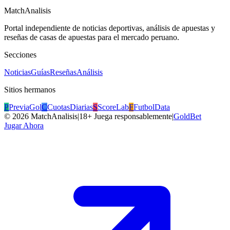
MatchAnalisis
Portal independiente de noticias deportivas, análisis de apuestas y
reseñas de casas de apuestas para el mercado peruano.
Secciones
Noticias
Guías
Reseñas
Análisis
Sitios hermanos
P
PreviaGol
C
CuotasDiarias
S
ScoreLab
F
FutbolData
©
2026
MatchAnalisis
|
18+ Juega responsablemente
|
GoldBet
Jugar Ahora