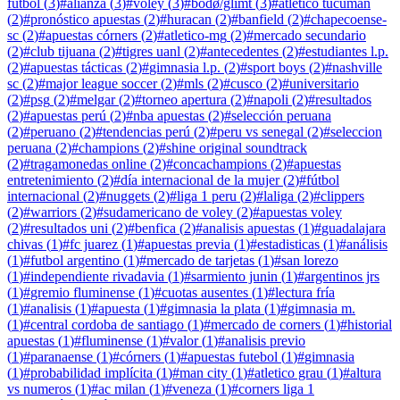
fútbol
(
3
)
#
alianza
(
3
)
#
voley
(
3
)
#
bodø/glimt
(
3
)
#
atletico tucuman
(
2
)
#
pronóstico apuestas
(
2
)
#
huracan
(
2
)
#
banfield
(
2
)
#
chapecoense-
sc
(
2
)
#
apuestas córners
(
2
)
#
atletico-mg
(
2
)
#
mercado secundario
(
2
)
#
club tijuana
(
2
)
#
tigres uanl
(
2
)
#
antecedentes
(
2
)
#
estudiantes l.p.
(
2
)
#
apuestas tácticas
(
2
)
#
gimnasia l.p.
(
2
)
#
sport boys
(
2
)
#
nashville
sc
(
2
)
#
major league soccer
(
2
)
#
mls
(
2
)
#
cusco
(
2
)
#
universitario
(
2
)
#
psg
(
2
)
#
melgar
(
2
)
#
torneo apertura
(
2
)
#
napoli
(
2
)
#
resultados
(
2
)
#
apuestas perú
(
2
)
#
nba apuestas
(
2
)
#
selección peruana
(
2
)
#
peruano
(
2
)
#
tendencias perú
(
2
)
#
peru vs senegal
(
2
)
#
seleccion
peruana
(
2
)
#
champions
(
2
)
#
shine original soundtrack
(
2
)
#
tragamonedas online
(
2
)
#
concachampions
(
2
)
#
apuestas
entretenimiento
(
2
)
#
día internacional de la mujer
(
2
)
#
fútbol
internacional
(
2
)
#
nuggets
(
2
)
#
liga 1 peru
(
2
)
#
laliga
(
2
)
#
clippers
(
2
)
#
warriors
(
2
)
#
sudamericano de voley
(
2
)
#
apuestas voley
(
2
)
#
resultados uni
(
2
)
#
benfica
(
2
)
#
analisis apuestas
(
1
)
#
guadalajara
chivas
(
1
)
#
fc juarez
(
1
)
#
apuestas previa
(
1
)
#
estadisticas
(
1
)
#
análisis
(
1
)
#
futbol argentino
(
1
)
#
mercado de tarjetas
(
1
)
#
san lorezo
(
1
)
#
independiente rivadavia
(
1
)
#
sarmiento junin
(
1
)
#
argentinos jrs
(
1
)
#
gremio fluminense
(
1
)
#
cuotas ausentes
(
1
)
#
lectura fría
(
1
)
#
analisis
(
1
)
#
apuesta
(
1
)
#
gimnasia la plata
(
1
)
#
gimnasia m.
(
1
)
#
central cordoba de santiago
(
1
)
#
mercado de corners
(
1
)
#
historial
apuestas
(
1
)
#
fluminense
(
1
)
#
valor
(
1
)
#
analisis previo
(
1
)
#
paranaense
(
1
)
#
córners
(
1
)
#
apuestas futebol
(
1
)
#
gimnasia
(
1
)
#
probabilidad implícita
(
1
)
#
man city
(
1
)
#
atletico grau
(
1
)
#
altura
vs numeros
(
1
)
#
ac milan
(
1
)
#
veneza
(
1
)
#
corners liga 1