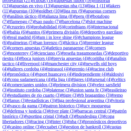
profesional
(
21
)
#
cuotas
(
18
)
#
apuestas futbol
(
16
)
#
historial
(
13
)
#
apuestas en vivo
(
13
)
#
apuestas nba
(
13
)
#
liga 1
(
11
)
#
lakers
(
11
)
#
apuestas
(
10
)
#
goldbet
(
10
)
#
liga mx
(
9
)
#
apuestas corners
(
9
)
#
análisis táctico
(
8
)
#
alianza lima
(
8
)
#
peru
(
8
)
#
botafogo
(
7
)
#
flamengo
(
7
)
#
sao paulo
(
7
)
#
barcelona
(
7
)
#
slot machine
(
7
)
#
cruzeiro
(
6
)
#
probabilidad
(
6
)
#
corinthians
(
6
)
#
internacional
(
6
)
#
bahia
(
6
)
#
santos
(
6
)
#
primera división
(
6
)
#
deportivo garcilaso
(
6
)
#
real madrid
(
6
)
#
am i in love shine
(
6
)
#
champions league
(
6
)
#
palmeiras
(
5
)
#
san lorenzo
(
5
)
#
táctica
(
5
)
#
premier league
(
5
)
#
corners apuestas
(
5
)
#
atletico paranaense
(
5
)
#
corners
(
5
)
#
monterrey
(
5
)
#
cienciano
(
5
)
#
reseña tragamonedas
(
5
)
#
deportivo
riestra
(
4
)
#
boca juniors
(
4
)
#
previa apuestas
(
4
)
#
coritiba
(
4
)
#
analisis
tactico
(
4
)
#
liverpool
(
4
)
#
manchester city
(
4
)
#
newells old boys
(
4
)
#
talleres cordoba
(
4
)
#
mirassol
(
4
)
#
gremio
(
4
)
#
racing club
(
4
)
#
pronóstico
(
4
)
#
sport huancayo
(
4
)
#
independiente
(
4
)
#
aldosivi
(
4
)
#
copa sudamericana
(
4
)
#
la liga
(
4
)
#
tigres
(
4
)
#
arsenal
(
4
)
#
celtics
(
4
)
#
comerciantes unidos
(
3
)
#
primera division
(
3
)
#
velez sarsfield
(
3
)
#
instituto cordoba
(
3
)
#
platense
(
3
)
#
union santa fe
(
3
)
#
brasileirao
(
3
)
#
estudiantes de rio cuarto
(
3
)
#
tigre
(
3
)
#
rb bragantino
(
3
)
#
remo
(
3
)
#
lanus
(
3
)
#
estadísticas
(
3
)
#
liga profesional argentina
(
3
)
#
vitoria
(
3
)
#
vasco da gama
(
3
)
#
patron historico
(
3
)
#
ucv moquegua
(
3
)
#
defensa y justicia
(
3
)
#
river plate
(
3
)
#
barracas central
(
3
)
#
patrón
histórico
(
3
)
#
sporting cristal
(
3
)
#
adt
(
3
)
#
bundesliga
(
3
)
#
copa
libertadores
(
3
)
#
racing
(
3
)
#
inter
(
3
)
#
nba
(
3
)
#
pronósticos deportivos
(
3
)
#
casino online
(
3
)
#
ecuabet
(
3
)
#
gestion de bankroll
(
3
)
#
cuotas