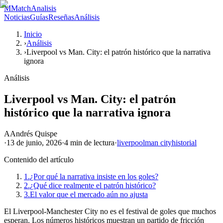
M
MatchAnalisis
Noticias
Guías
Reseñas
Análisis
Inicio
›
Análisis
›
Liverpool vs Man. City: el patrón histórico que la narrativa
ignora
Análisis
Liverpool vs Man. City: el patrón
histórico que la narrativa ignora
A
Andrés Quispe
·
13 de junio, 2026
·
4 min
de lectura
·
liverpool
man city
historial
Contenido del artículo
1.
¿Por qué la narrativa insiste en los goles?
2.
¿Qué dice realmente el patrón histórico?
3.
El valor que el mercado aún no ajusta
El Liverpool-Manchester City no es el festival de goles que muchos
esperan. Los números históricos muestran un partido de fricción