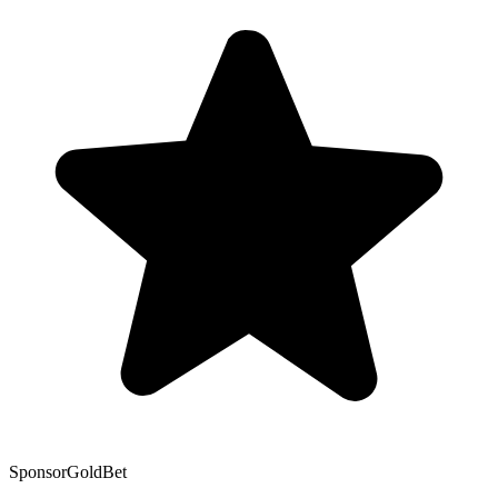
Sponsor
GoldBet