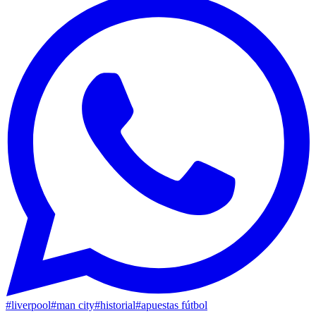
#
liverpool
#
man city
#
historial
#
apuestas fútbol