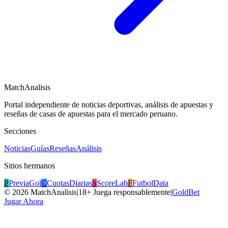
MatchAnalisis
Portal independiente de noticias deportivas, análisis de apuestas y
reseñas de casas de apuestas para el mercado peruano.
Secciones
Noticias
Guías
Reseñas
Análisis
Sitios hermanos
P
PreviaGol
C
CuotasDiarias
S
ScoreLab
F
FutbolData
©
2026
MatchAnalisis
|
18+ Juega responsablemente
|
GoldBet
Jugar Ahora