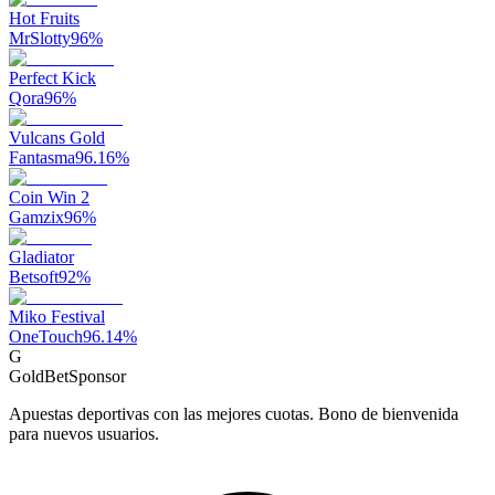
Hot Fruits
MrSlotty
96
%
Perfect Kick
Qora
96
%
Vulcans Gold
Fantasma
96.16
%
Coin Win 2
Gamzix
96
%
Gladiator
Betsoft
92
%
Miko Festival
OneTouch
96.14
%
G
GoldBet
Sponsor
Apuestas deportivas con las mejores cuotas. Bono de bienvenida
para nuevos usuarios.