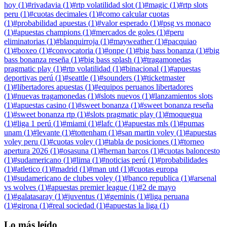
hoy
(
1
)
#
rivadavia
(
1
)
#
rtp volatilidad slot
(
1
)
#
magic
(
1
)
#
rtp slots
peru
(
1
)
#
cuotas decimales
(
1
)
#
como calcular cuotas
(
1
)
#
probabilidad apuestas
(
1
)
#
valor esperado
(
1
)
#
psg vs monaco
(
1
)
#
apuestas champions
(
1
)
#
mercados de goles
(
1
)
#
peru
eliminatorias
(
1
)
#
blanquirroja
(
1
)
#
mayweather
(
1
)
#
pacquiao
(
1
)
#
boxeo
(
1
)
#
convocatoria
(
1
)
#
onpe
(
1
)
#
big bass bonanza
(
1
)
#
big
bass bonanza reseña
(
1
)
#
big bass splash
(
1
)
#
tragamonedas
pragmatic play
(
1
)
#
rtp volatilidad
(
1
)
#
binacional
(
1
)
#
apuestas
deportivas perú
(
1
)
#
seattle
(
1
)
#
sounders
(
1
)
#
ticketmaster
(
1
)
#
libertadores apuestas
(
1
)
#
equipos peruanos libertadores
(
1
)
#
nuevas tragamonedas
(
1
)
#
slots nuevos
(
1
)
#
lanzamientos slots
(
1
)
#
apuestas casino
(
1
)
#
sweet bonanza
(
1
)
#
sweet bonanza reseña
(
1
)
#
sweet bonanza rtp
(
1
)
#
slots pragmatic play
(
1
)
#
moquegua
(
1
)
#
liga 1 perú
(
1
)
#
miami
(
1
)
#
lafc
(
1
)
#
apuestas mls
(
1
)
#
pumas
unam
(
1
)
#
levante
(
1
)
#
tottenham
(
1
)
#
san martin voley
(
1
)
#
apuestas
voley peru
(
1
)
#
cuotas voley
(
1
)
#
tabla de posiciones
(
1
)
#
torneo
apertura 2026
(
1
)
#
osasuna
(
1
)
#
hernan barcos
(
1
)
#
cuotas baloncesto
(
1
)
#
sudamericano
(
1
)
#
lima
(
1
)
#
noticias perú
(
1
)
#
probabilidades
(
1
)
#
atletico
(
1
)
#
madrid
(
1
)
#
man utd
(
1
)
#
cuotas europa
(
1
)
#
sudamericano de clubes voley
(
1
)
#
banco republica
(
1
)
#
arsenal
vs wolves
(
1
)
#
apuestas premier league
(
1
)
#
2 de mayo
(
1
)
#
galatasaray
(
1
)
#
juventus
(
1
)
#
geminis
(
1
)
#
liga peruana
(
1
)
#
girona
(
1
)
#
real sociedad
(
1
)
#
apuestas la liga
(
1
)
Lo más leído