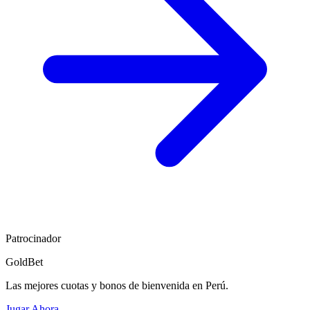
Patrocinador
GoldBet
Las mejores cuotas y bonos de bienvenida en Perú.
Jugar Ahora