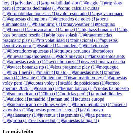
hoy
(
1
)
#
rivadavia
(
1
)
#
rtp volatilidad slot
(
1
)
#
magic
(
1
)
#
rtp slots
peru
(
1
)
#
cuotas decimales
(
1
)
#
como calcular cuotas
(
1
)
#
probabilidad apuestas
(
1
)
#
valor esperado
(
1
)
#
psg vs monaco
(
1
)
#
apuestas champions
(
1
)
#
mercados de goles
(
1
)
#
peru
eliminatorias
(
1
)
#
blanquirroja
(
1
)
#
mayweather
(
1
)
#
pacquiao
(
1
)
#
boxeo
(
1
)
#
convocatoria
(
1
)
#
onpe
(
1
)
#
big bass bonanza
(
1
)
#
big
bass bonanza reseña
(
1
)
#
big bass splash
(
1
)
#
tragamonedas
pragmatic play
(
1
)
#
rtp volatilidad
(
1
)
#
binacional
(
1
)
#
apuestas
deportivas perú
(
1
)
#
seattle
(
1
)
#
sounders
(
1
)
#
ticketmaster
(
1
)
#
libertadores apuestas
(
1
)
#
equipos peruanos libertadores
(
1
)
#
nuevas tragamonedas
(
1
)
#
slots nuevos
(
1
)
#
lanzamientos slots
(
1
)
#
apuestas casino
(
1
)
#
sweet bonanza
(
1
)
#
sweet bonanza reseña
(
1
)
#
sweet bonanza rtp
(
1
)
#
slots pragmatic play
(
1
)
#
moquegua
(
1
)
#
liga 1 perú
(
1
)
#
miami
(
1
)
#
lafc
(
1
)
#
apuestas mls
(
1
)
#
pumas
unam
(
1
)
#
levante
(
1
)
#
tottenham
(
1
)
#
san martin voley
(
1
)
#
apuestas
voley peru
(
1
)
#
cuotas voley
(
1
)
#
tabla de posiciones
(
1
)
#
torneo
apertura 2026
(
1
)
#
osasuna
(
1
)
#
hernan barcos
(
1
)
#
cuotas baloncesto
(
1
)
#
sudamericano
(
1
)
#
lima
(
1
)
#
noticias perú
(
1
)
#
probabilidades
(
1
)
#
atletico
(
1
)
#
madrid
(
1
)
#
man utd
(
1
)
#
cuotas europa
(
1
)
#
sudamericano de clubes voley
(
1
)
#
banco republica
(
1
)
#
arsenal
vs wolves
(
1
)
#
apuestas premier league
(
1
)
#
2 de mayo
(
1
)
#
galatasaray
(
1
)
#
juventus
(
1
)
#
geminis
(
1
)
#
liga peruana
(
1
)
#
girona
(
1
)
#
real sociedad
(
1
)
#
apuestas la liga
(
1
)
Lo más leído