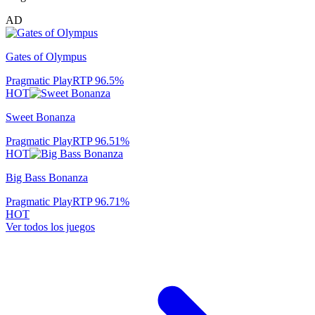
AD
Gates of Olympus
Pragmatic Play
RTP
96.5
%
HOT
Sweet Bonanza
Pragmatic Play
RTP
96.51
%
HOT
Big Bass Bonanza
Pragmatic Play
RTP
96.71
%
HOT
Ver todos los juegos