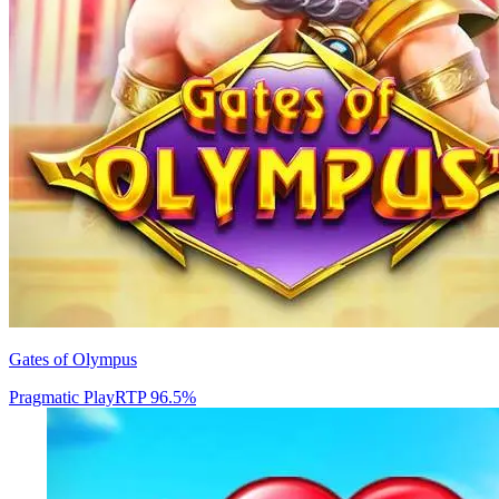
Gates of Olympus
Pragmatic Play
RTP
96.5
%