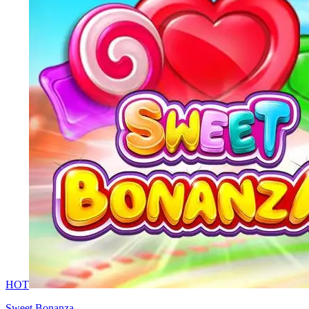
HOT
Sweet Bonanza