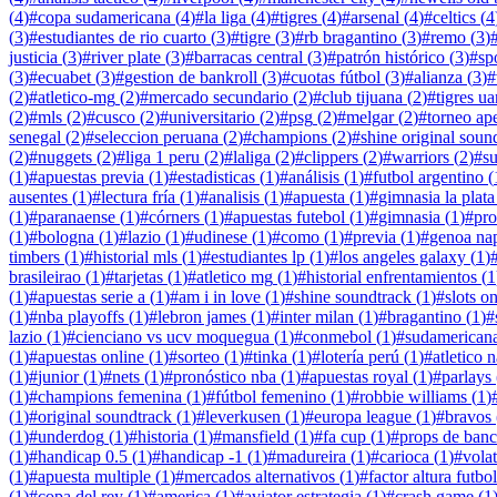
(
4
)
#
copa sudamericana
(
4
)
#
la liga
(
4
)
#
tigres
(
4
)
#
arsenal
(
4
)
#
celtics
(
4
(
3
)
#
estudiantes de rio cuarto
(
3
)
#
tigre
(
3
)
#
rb bragantino
(
3
)
#
remo
(
3
)
justicia
(
3
)
#
river plate
(
3
)
#
barracas central
(
3
)
#
patrón histórico
(
3
)
#
sp
(
3
)
#
ecuabet
(
3
)
#
gestion de bankroll
(
3
)
#
cuotas fútbol
(
3
)
#
alianza
(
3
)
#
(
2
)
#
atletico-mg
(
2
)
#
mercado secundario
(
2
)
#
club tijuana
(
2
)
#
tigres ua
(
2
)
#
mls
(
2
)
#
cusco
(
2
)
#
universitario
(
2
)
#
psg
(
2
)
#
melgar
(
2
)
#
torneo ap
senegal
(
2
)
#
seleccion peruana
(
2
)
#
champions
(
2
)
#
shine original soun
(
2
)
#
nuggets
(
2
)
#
liga 1 peru
(
2
)
#
laliga
(
2
)
#
clippers
(
2
)
#
warriors
(
2
)
#
s
(
1
)
#
apuestas previa
(
1
)
#
estadisticas
(
1
)
#
análisis
(
1
)
#
futbol argentino
(
ausentes
(
1
)
#
lectura fría
(
1
)
#
analisis
(
1
)
#
apuesta
(
1
)
#
gimnasia la plata
(
1
)
#
paranaense
(
1
)
#
córners
(
1
)
#
apuestas futebol
(
1
)
#
gimnasia
(
1
)
#
pro
(
1
)
#
bologna
(
1
)
#
lazio
(
1
)
#
udinese
(
1
)
#
como
(
1
)
#
previa
(
1
)
#
genoa nap
timbers
(
1
)
#
historial mls
(
1
)
#
estudiantes lp
(
1
)
#
los angeles galaxy
(
1
)
brasileirao
(
1
)
#
tarjetas
(
1
)
#
atletico mg
(
1
)
#
historial enfrentamientos
(
1
(
1
)
#
apuestas serie a
(
1
)
#
am i in love
(
1
)
#
shine soundtrack
(
1
)
#
slots o
(
1
)
#
nba playoffs
(
1
)
#
lebron james
(
1
)
#
inter milan
(
1
)
#
bragantino
(
1
)
#
lazio
(
1
)
#
cienciano vs ucv moquegua
(
1
)
#
conmebol
(
1
)
#
sudamerican
(
1
)
#
apuestas online
(
1
)
#
sorteo
(
1
)
#
tinka
(
1
)
#
lotería perú
(
1
)
#
atletico 
(
1
)
#
junior
(
1
)
#
nets
(
1
)
#
pronóstico nba
(
1
)
#
apuestas royal
(
1
)
#
parlays
(
1
)
#
champions femenina
(
1
)
#
fútbol femenino
(
1
)
#
robbie williams
(
1
)
(
1
)
#
original soundtrack
(
1
)
#
leverkusen
(
1
)
#
europa league
(
1
)
#
bravos
(
1
)
#
underdog
(
1
)
#
historia
(
1
)
#
mansfield
(
1
)
#
fa cup
(
1
)
#
props de ban
(
1
)
#
handicap 0.5
(
1
)
#
handicap -1
(
1
)
#
madureira
(
1
)
#
carioca
(
1
)
#
volat
(
1
)
#
apuesta multiple
(
1
)
#
mercados alternativos
(
1
)
#
factor altura futbol
(
1
)
#
copa del rey
(
1
)
#
america
(
1
)
#
aviator estrategia
(
1
)
#
crash game
(
1