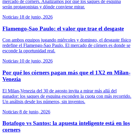
mercado de corners. Analizamos por qué los saques de esquina
serán protagonistas y dónde conviene mirar.
Noticias
·
18 de junio, 2026
Flamengo-Sao Paulo: el valor que trae el desgaste
Con ambos equipos jugando miércoles y domingo, el desgaste físico
redefine el Flamengo-Sao Paulo. El mercado de córners es donde se
esconde la oportunidad real.
Noticias
·
10 de junio, 2026
Por qué los córners pagan más que el 1X2 en Milan-
Venezia
El Milan-Venezia del 30 de agosto invita a mirar más allá del
ganador: los saques de esquina esconden la cuota con más recorrido.
Un análisis desde los números, sin inventos.
Noticias
·
8 de junio, 2026
Botafogo vs Santos: la apuesta inteligente está en los
corners