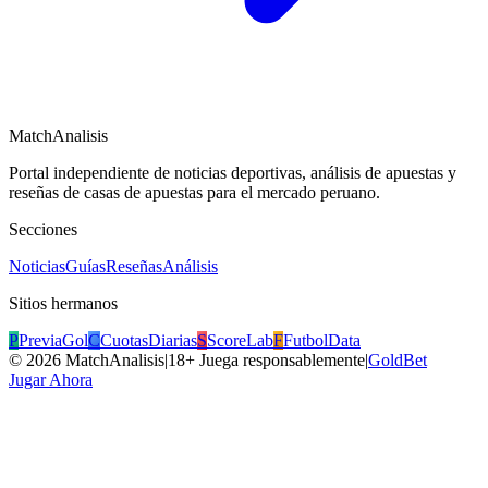
MatchAnalisis
Portal independiente de noticias deportivas, análisis de apuestas y
reseñas de casas de apuestas para el mercado peruano.
Secciones
Noticias
Guías
Reseñas
Análisis
Sitios hermanos
P
PreviaGol
C
CuotasDiarias
S
ScoreLab
F
FutbolData
©
2026
MatchAnalisis
|
18+ Juega responsablemente
|
GoldBet
Jugar Ahora