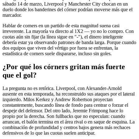
sábado 14 de marzo, Liverpool y Manchester City chocan en un
duelo donde los banderines del córner podrían moverse más que el
marcador.
Hablar de corners en un partido de esta magnitud suena casi
irreverente. La mayoría va directo al 1X2 — yo no lo compro. Con
cuotas aún sin fijar (la línea sigue en "-"), el dinero inteligente
debería estar ya observando patrones de banda larga. Porque cuando
dos equipos que viven del vértigo por fuera se enfrentan, la
estadística de corners suele dispararse, incluso sin goles.
¿Por qué los córners gritan más fuerte
que el gol?
La pregunta no es retórica. Liverpool, con Alexander-Arnold
ausente en esta temporada, ha reconstruido sus ataques por el lateral
izquierdo. Milos Kerkez y Andrew Robertson proyectan
constantemente, buscando línea de fondo para centrar o forzar el
despeje del defensor. Del otro lado, Jeremie Frimpong hace lo
propio por la derecha. Son fullbacks que no especulan: cuando
arrancan, el balón termina en el área rival o en saque de esquina. La
combinación de profundidad y centros bajos genera más rechaces
defensivos de lo que las cuotas suelen anticipar.