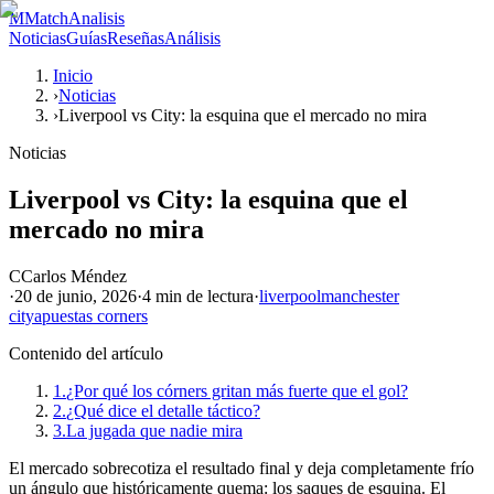
M
MatchAnalisis
Noticias
Guías
Reseñas
Análisis
Inicio
›
Noticias
›
Liverpool vs City: la esquina que el mercado no mira
Noticias
Liverpool vs City: la esquina que el
mercado no mira
C
Carlos Méndez
·
20 de junio, 2026
·
4 min
de lectura
·
liverpool
manchester
city
apuestas corners
Contenido del artículo
1.
¿Por qué los córners gritan más fuerte que el gol?
2.
¿Qué dice el detalle táctico?
3.
La jugada que nadie mira
El mercado sobrecotiza el resultado final y deja completamente frío
un ángulo que históricamente quema: los saques de esquina. El