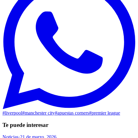
#
liverpool
#
manchester city
#
apuestas corners
#
premier league
Te puede interesar
Noticias
·
21 de marzo, 2026