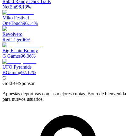
Rabid Randy Dark Trails
NetEnt
96.13
%
Miko Festival
OneTouch
96.14
%
Revolvero
Red Tiger
96
%
Big Fishin Bounty
G Games
96.06
%
UFO Pyramids
BGaming
97.17
%
G
GoldBet
Sponsor
Apuestas deportivas con las mejores cuotas. Bono de bienvenida
para nuevos usuarios.