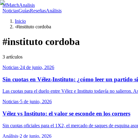
M
MatchAnalisis
Noticias
Guías
Reseñas
Análisis
Inicio
›
#instituto cordoba
#
instituto cordoba
3
artículos
Noticias
·
24 de junio, 2026
Sin cuotas en Vélez-Instituto: ¿cómo leer un partido 
Las cuotas para el duelo entre Vélez e Instituto todavía no salieron. Así
Noticias
·
5 de junio, 2026
Vélez vs Instituto: el valor se esconde en los corners
Sin cuotas oficiales para el 1X2, el mercado de saques de esquina asom
Análisis
·
2 de junio, 2026