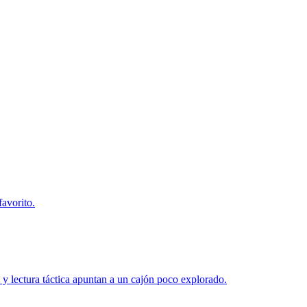
favorito.
o y lectura táctica apuntan a un cajón poco explorado.