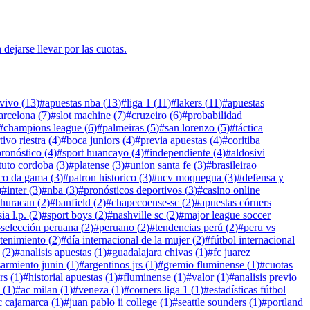
dejarse llevar por las cuotas.
 vivo
(
13
)
#
apuestas nba
(
13
)
#
liga 1
(
11
)
#
lakers
(
11
)
#
apuestas
arcelona
(
7
)
#
slot machine
(
7
)
#
cruzeiro
(
6
)
#
probabilidad
#
champions league
(
6
)
#
palmeiras
(
5
)
#
san lorenzo
(
5
)
#
táctica
ivo riestra
(
4
)
#
boca juniors
(
4
)
#
previa apuestas
(
4
)
#
coritiba
pronóstico
(
4
)
#
sport huancayo
(
4
)
#
independiente
(
4
)
#
aldosivi
ituto cordoba
(
3
)
#
platense
(
3
)
#
union santa fe
(
3
)
#
brasileirao
co da gama
(
3
)
#
patron historico
(
3
)
#
ucv moquegua
(
3
)
#
defensa y
)
#
inter
(
3
)
#
nba
(
3
)
#
pronósticos deportivos
(
3
)
#
casino online
huracan
(
2
)
#
banfield
(
2
)
#
chapecoense-sc
(
2
)
#
apuestas córners
ia l.p.
(
2
)
#
sport boys
(
2
)
#
nashville sc
(
2
)
#
major league soccer
#
selección peruana
(
2
)
#
peruano
(
2
)
#
tendencias perú
(
2
)
#
peru vs
etenimiento
(
2
)
#
día internacional de la mujer
(
2
)
#
fútbol internacional
(
2
)
#
analisis apuestas
(
1
)
#
guadalajara chivas
(
1
)
#
fc juarez
sarmiento junin
(
1
)
#
argentinos jrs
(
1
)
#
gremio fluminense
(
1
)
#
cuotas
rs
(
1
)
#
historial apuestas
(
1
)
#
fluminense
(
1
)
#
valor
(
1
)
#
analisis previo
(
1
)
#
ac milan
(
1
)
#
veneza
(
1
)
#
corners liga 1
(
1
)
#
estadísticas fútbol
c cajamarca
(
1
)
#
juan pablo ii college
(
1
)
#
seattle sounders
(
1
)
#
portland