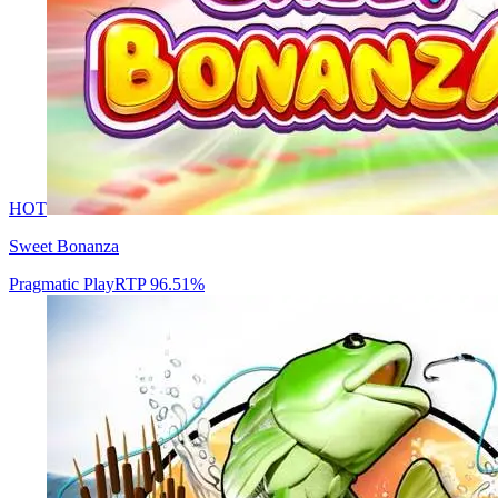
HOT
Sweet Bonanza
Pragmatic Play
RTP
96.51
%