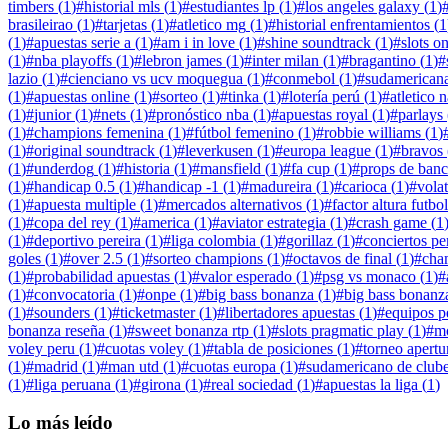
timbers
(
1
)
#
historial mls
(
1
)
#
estudiantes lp
(
1
)
#
los angeles galaxy
(
1
)
brasileirao
(
1
)
#
tarjetas
(
1
)
#
atletico mg
(
1
)
#
historial enfrentamientos
(
1
(
1
)
#
apuestas serie a
(
1
)
#
am i in love
(
1
)
#
shine soundtrack
(
1
)
#
slots o
(
1
)
#
nba playoffs
(
1
)
#
lebron james
(
1
)
#
inter milan
(
1
)
#
bragantino
(
1
)
#
lazio
(
1
)
#
cienciano vs ucv moquegua
(
1
)
#
conmebol
(
1
)
#
sudamerican
(
1
)
#
apuestas online
(
1
)
#
sorteo
(
1
)
#
tinka
(
1
)
#
lotería perú
(
1
)
#
atletico 
(
1
)
#
junior
(
1
)
#
nets
(
1
)
#
pronóstico nba
(
1
)
#
apuestas royal
(
1
)
#
parlays
(
1
)
#
champions femenina
(
1
)
#
fútbol femenino
(
1
)
#
robbie williams
(
1
)
(
1
)
#
original soundtrack
(
1
)
#
leverkusen
(
1
)
#
europa league
(
1
)
#
bravos
(
1
)
#
underdog
(
1
)
#
historia
(
1
)
#
mansfield
(
1
)
#
fa cup
(
1
)
#
props de ban
(
1
)
#
handicap 0.5
(
1
)
#
handicap -1
(
1
)
#
madureira
(
1
)
#
carioca
(
1
)
#
volat
(
1
)
#
apuesta multiple
(
1
)
#
mercados alternativos
(
1
)
#
factor altura futbol
(
1
)
#
copa del rey
(
1
)
#
america
(
1
)
#
aviator estrategia
(
1
)
#
crash game
(
1
(
1
)
#
deportivo pereira
(
1
)
#
liga colombia
(
1
)
#
gorillaz
(
1
)
#
conciertos pe
goles
(
1
)
#
over 2.5
(
1
)
#
sorteo champions
(
1
)
#
octavos de final
(
1
)
#
cha
(
1
)
#
probabilidad apuestas
(
1
)
#
valor esperado
(
1
)
#
psg vs monaco
(
1
)
#
(
1
)
#
convocatoria
(
1
)
#
onpe
(
1
)
#
big bass bonanza
(
1
)
#
big bass bonanz
(
1
)
#
sounders
(
1
)
#
ticketmaster
(
1
)
#
libertadores apuestas
(
1
)
#
equipos p
bonanza reseña
(
1
)
#
sweet bonanza rtp
(
1
)
#
slots pragmatic play
(
1
)
#
m
voley peru
(
1
)
#
cuotas voley
(
1
)
#
tabla de posiciones
(
1
)
#
torneo apert
(
1
)
#
madrid
(
1
)
#
man utd
(
1
)
#
cuotas europa
(
1
)
#
sudamericano de clube
(
1
)
#
liga peruana
(
1
)
#
girona
(
1
)
#
real sociedad
(
1
)
#
apuestas la liga
(
1
)
Lo más leído