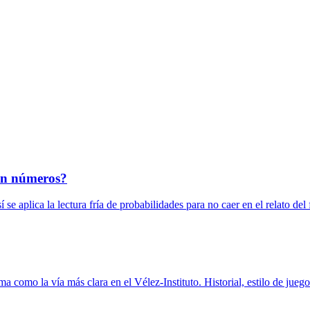
sin números?
 se aplica la lectura fría de probabilidades para no caer en el relato del 
a como la vía más clara en el Vélez-Instituto. Historial, estilo de jueg