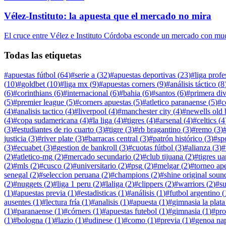
Vélez-Instituto: la apuesta que el mercado no mira
El cruce entre Vélez e Instituto Córdoba esconde un mercado con mucho 
Todas las etiquetas
#
apuestas fútbol
(
64
)
#
serie a
(
32
)
#
apuestas deportivas
(
23
)
#
liga profe
(
10
)
#
goldbet
(
10
)
#
liga mx
(
9
)
#
apuestas corners
(
9
)
#
análisis táctico
(
8
(
6
)
#
corinthians
(
6
)
#
internacional
(
6
)
#
bahia
(
6
)
#
santos
(
6
)
#
primera div
(
5
)
#
premier league
(
5
)
#
corners apuestas
(
5
)
#
atletico paranaense
(
5
)
#
c
(
4
)
#
analisis tactico
(
4
)
#
liverpool
(
4
)
#
manchester city
(
4
)
#
newells old
(
4
)
#
copa sudamericana
(
4
)
#
la liga
(
4
)
#
tigres
(
4
)
#
arsenal
(
4
)
#
celtics
(
4
(
3
)
#
estudiantes de rio cuarto
(
3
)
#
tigre
(
3
)
#
rb bragantino
(
3
)
#
remo
(
3
)
justicia
(
3
)
#
river plate
(
3
)
#
barracas central
(
3
)
#
patrón histórico
(
3
)
#
sp
(
3
)
#
ecuabet
(
3
)
#
gestion de bankroll
(
3
)
#
cuotas fútbol
(
3
)
#
alianza
(
3
)
#
(
2
)
#
atletico-mg
(
2
)
#
mercado secundario
(
2
)
#
club tijuana
(
2
)
#
tigres ua
(
2
)
#
mls
(
2
)
#
cusco
(
2
)
#
universitario
(
2
)
#
psg
(
2
)
#
melgar
(
2
)
#
torneo ap
senegal
(
2
)
#
seleccion peruana
(
2
)
#
champions
(
2
)
#
shine original soun
(
2
)
#
nuggets
(
2
)
#
liga 1 peru
(
2
)
#
laliga
(
2
)
#
clippers
(
2
)
#
warriors
(
2
)
#
s
(
1
)
#
apuestas previa
(
1
)
#
estadisticas
(
1
)
#
análisis
(
1
)
#
futbol argentino
(
ausentes
(
1
)
#
lectura fría
(
1
)
#
analisis
(
1
)
#
apuesta
(
1
)
#
gimnasia la plata
(
1
)
#
paranaense
(
1
)
#
córners
(
1
)
#
apuestas futebol
(
1
)
#
gimnasia
(
1
)
#
pro
(
1
)
#
bologna
(
1
)
#
lazio
(
1
)
#
udinese
(
1
)
#
como
(
1
)
#
previa
(
1
)
#
genoa nap