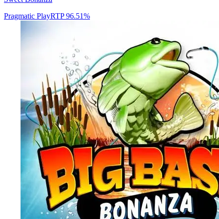
Pragmatic Play
RTP
96.51
%