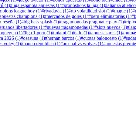
rú
(
1
)
#
liga española apuestas
(
1
)
#
pronosticos la liga
(
1
)
#
alianza atletico
mpions league hoy
(
1
)
#
rivadavia
(
1
)
#
rtp volatilidad slot
(
1
)
#
magic
(
1
)
#
apuestas champions
(
1
)
#
mercados de goles
(
1
)
#
peru eliminatorias
(
1
)
#
b
a reseña
(
1
)
#
big bass splash
(
1
)
#
tragamonedas pragmatic play
(
1
)
#
rtp v
eruanos libertadores
(
1
)
#
nuevas tragamonedas
(
1
)
#
slots nuevos
(
1
)
#
lan
oquegua
(
1
)
#
liga 1 perú
(
1
)
#
miami
(
1
)
#
lafc
(
1
)
#
apuestas mls
(
1
)
#
puma
ura 2026
(
1
)
#
osasuna
(
1
)
#
hernan barcos
(
1
)
#
cuotas baloncesto
(
1
)
#
suda
s voley
(
1
)
#
banco republica
(
1
)
#
arsenal vs wolves
(
1
)
#
apuestas premie