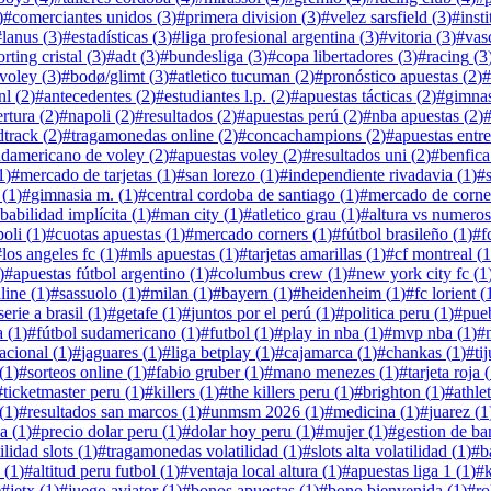
)
#
comerciantes unidos
(
3
)
#
primera division
(
3
)
#
velez sarsfield
(
3
)
#
inst
#
lanus
(
3
)
#
estadísticas
(
3
)
#
liga profesional argentina
(
3
)
#
vitoria
(
3
)
#
vas
orting cristal
(
3
)
#
adt
(
3
)
#
bundesliga
(
3
)
#
copa libertadores
(
3
)
#
racing
(
3
voley
(
3
)
#
bodø/glimt
(
3
)
#
atletico tucuman
(
2
)
#
pronóstico apuestas
(
2
)
#
nl
(
2
)
#
antecedentes
(
2
)
#
estudiantes l.p.
(
2
)
#
apuestas tácticas
(
2
)
#
gimnas
ertura
(
2
)
#
napoli
(
2
)
#
resultados
(
2
)
#
apuestas perú
(
2
)
#
nba apuestas
(
2
)
dtrack
(
2
)
#
tragamonedas online
(
2
)
#
concachampions
(
2
)
#
apuestas entr
udamericano de voley
(
2
)
#
apuestas voley
(
2
)
#
resultados uni
(
2
)
#
benfica
1
)
#
mercado de tarjetas
(
1
)
#
san lorezo
(
1
)
#
independiente rivadavia
(
1
)
#
(
1
)
#
gimnasia m.
(
1
)
#
central cordoba de santiago
(
1
)
#
mercado de corne
babilidad implícita
(
1
)
#
man city
(
1
)
#
atletico grau
(
1
)
#
altura vs numeros
oli
(
1
)
#
cuotas apuestas
(
1
)
#
mercado corners
(
1
)
#
fútbol brasileño
(
1
)
#
f
#
los angeles fc
(
1
)
#
mls apuestas
(
1
)
#
tarjetas amarillas
(
1
)
#
cf montreal
(
1
)
#
apuestas fútbol argentino
(
1
)
#
columbus crew
(
1
)
#
new york city fc
(
1
nline
(
1
)
#
sassuolo
(
1
)
#
milan
(
1
)
#
bayern
(
1
)
#
heidenheim
(
1
)
#
fc lorient
(
serie a brasil
(
1
)
#
getafe
(
1
)
#
juntos por el perú
(
1
)
#
politica peru
(
1
)
#
pue
a
(
1
)
#
fútbol sudamericano
(
1
)
#
futbol
(
1
)
#
play in nba
(
1
)
#
mvp nba
(
1
)
#
nacional
(
1
)
#
jaguares
(
1
)
#
liga betplay
(
1
)
#
cajamarca
(
1
)
#
chankas
(
1
)
#
ti
(
1
)
#
sorteos online
(
1
)
#
fabio gruber
(
1
)
#
mano menezes
(
1
)
#
tarjeta roja
(
#
ticketmaster peru
(
1
)
#
killers
(
1
)
#
the killers peru
(
1
)
#
brighton
(
1
)
#
athle
(
1
)
#
resultados san marcos
(
1
)
#
unmsm 2026
(
1
)
#
medicina
(
1
)
#
juarez
(
1
ca
(
1
)
#
precio dolar peru
(
1
)
#
dolar hoy peru
(
1
)
#
mujer
(
1
)
#
gestion de ba
ilidad slots
(
1
)
#
tragamonedas volatilidad
(
1
)
#
slots alta volatilidad
(
1
)
#
b
(
1
)
#
altitud peru futbol
(
1
)
#
ventaja local altura
(
1
)
#
apuestas liga 1
(
1
)
#
)
#
jetx
(
1
)
#
juego aviator
(
1
)
#
bonos apuestas
(
1
)
#
bono bienvenida
(
1
)
#
ro