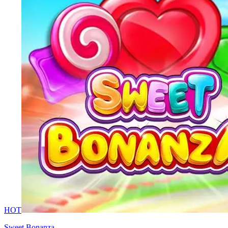
HOT
Sweet Bonanza