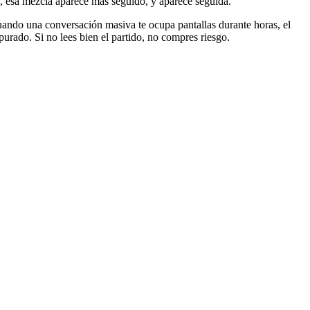
ra, esa mezcla aparece más seguido, y aparece seguida.
uando una conversación masiva te ocupa pantallas durante horas, el
purado. Si no lees bien el partido, no compres riesgo.