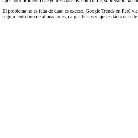
apostador promedio cae en tres clásicos: entra tarde, sobrevalora la 
El problema no es falta de data; es exceso. Google Trends en Perú vi
seguimiento fino de alineaciones, cargas físicas y ajustes tácticos se 