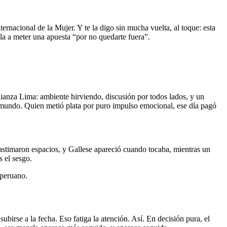
rnacional de la Mujer. Y te la digo sin mucha vuelta, al toque: esta
ala a meter una apuesta “por no quedarte fuera”.
lianza Lima: ambiente hirviendo, discusión por todos lados, y un
l mundo. Quien metió plata por puro impulso emocional, ese día pagó
astimaron espacios, y Gallese apareció cuando tocaba, mientras un
s el sesgo.
 peruano.
birse a la fecha. Eso fatiga la atención. Así. En decisión pura, el