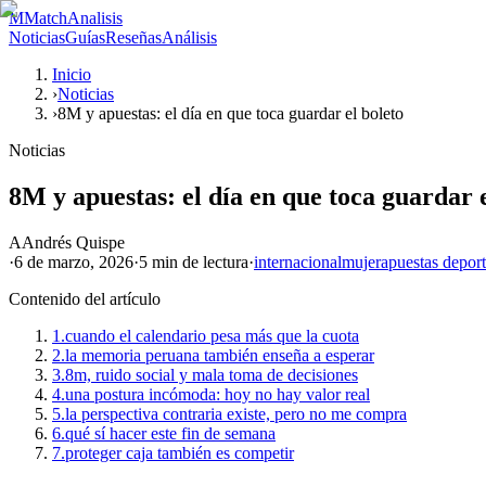
M
MatchAnalisis
Noticias
Guías
Reseñas
Análisis
Inicio
›
Noticias
›
8M y apuestas: el día en que toca guardar el boleto
Noticias
8M y apuestas: el día en que toca guardar e
A
Andrés Quispe
·
6 de marzo, 2026
·
5 min
de lectura
·
internacional
mujer
apuestas deport
Contenido del artículo
1.
cuando el calendario pesa más que la cuota
2.
la memoria peruana también enseña a esperar
3.
8m, ruido social y mala toma de decisiones
4.
una postura incómoda: hoy no hay valor real
5.
la perspectiva contraria existe, pero no me compra
6.
qué sí hacer este fin de semana
7.
proteger caja también es competir