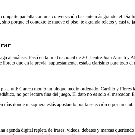
a
comparte pantalla con una conversación bastante más grande: el Día Inte
 sino porque el contexto te mueve el piso, te agranda relatos y casi te j
erar
aga al análisis. Pasó en la final nacional de 2011 entre Juan Aurich y A
e libreto que en la previa, supuestamente, estaba clarísimo para todo e
 pista útil: Gareca montó un bloque medio ordenado, Carrillo y Flores l
iático, no por lectura fina del juego. El dato no es solo el marcador. E
 días donde ni siquiera estás apostando por la selección o por un club
a agenda digital repleta de frases, videos, debates y marcas queriendo su