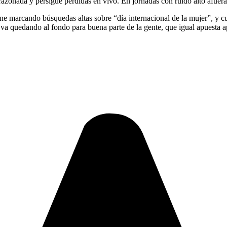
corazonada y persigue pérdidas en vivo. En jornadas con ruido alto afue
ene marcando búsquedas altas sobre “día internacional de la mujer”, y c
te va quedando al fondo para buena parte de la gente, que igual apuesta a