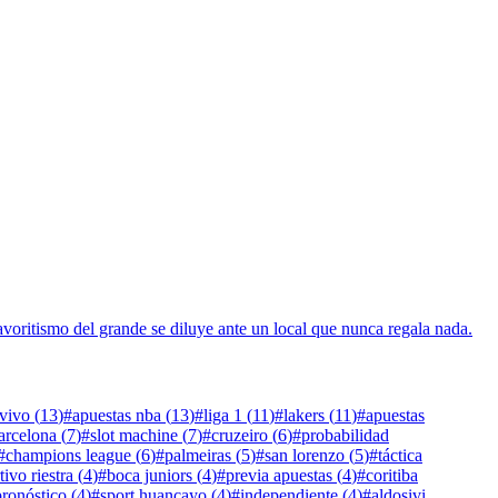
favoritismo del grande se diluye ante un local que nunca regala nada.
 vivo
(
13
)
#
apuestas nba
(
13
)
#
liga 1
(
11
)
#
lakers
(
11
)
#
apuestas
arcelona
(
7
)
#
slot machine
(
7
)
#
cruzeiro
(
6
)
#
probabilidad
#
champions league
(
6
)
#
palmeiras
(
5
)
#
san lorenzo
(
5
)
#
táctica
ivo riestra
(
4
)
#
boca juniors
(
4
)
#
previa apuestas
(
4
)
#
coritiba
pronóstico
(
4
)
#
sport huancayo
(
4
)
#
independiente
(
4
)
#
aldosivi