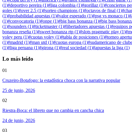
(
1
)
#
deportivo pereira
(
1
)
#
liga colombia
(
1
)
#
gorillaz
(
1
)
#
conciertos pe
goles
(
1
)
#
over 2.5
(
1
)
#
sorteo champions
(
1
)
#
octavos de final
(
1
)
#
cha
(
1
)
#
probabilidad apuestas
(
1
)
#
valor esperado
(
1
)
#
psg vs monaco
(
1
)
#
(
1
)
#
convocatoria
(
1
)
#
onpe
(
1
)
#
big bass bonanza
(
1
)
#
big bass bonanz
(
1
)
#
sounders
(
1
)
#
ticketmaster
(
1
)
#
libertadores apuestas
(
1
)
#
equipos p
bonanza reseña
(
1
)
#
sweet bonanza rtp
(
1
)
#
slots pragmatic play
(
1
)
#
m
voley peru
(
1
)
#
cuotas voley
(
1
)
#
tabla de posiciones
(
1
)
#
torneo apert
(
1
)
#
madrid
(
1
)
#
man utd
(
1
)
#
cuotas europa
(
1
)
#
sudamericano de clube
(
1
)
#
liga peruana
(
1
)
#
girona
(
1
)
#
real sociedad
(
1
)
#
apuestas la liga
(
1
)
Lo más leído
01
Cruzeiro-Botafogo: la estadística choca con la narrativa popular
25 de junio, 2026
02
Riestra-Boca: el libreto que no cambia en cancha chica
24 de junio, 2026
03