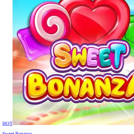
HOT
Sweet Bonanza