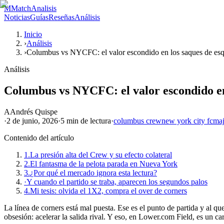
M
MatchAnalisis
Noticias
Guías
Reseñas
Análisis
Inicio
›
Análisis
›
Columbus vs NYCFC: el valor escondido en los saques de es
Análisis
Columbus vs NYCFC: el valor escondido en
A
Andrés Quispe
·
2 de junio, 2026
·
5 min
de lectura
·
columbus crew
new york city fc
maj
Contenido del artículo
1.
La presión alta del Crew y su efecto colateral
2.
El fantasma de la pelota parada en Nueva York
3.
¿Por qué el mercado ignora esta lectura?
·
Y cuando el partido se traba, aparecen los segundos palos
4.
Mi tesis: olvida el 1X2, compra el over de corners
La línea de corners está mal puesta. Ese es el punto de partida y al
obsesión: acelerar la salida rival. Y eso, en Lower.com Field, es un c