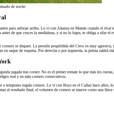
minado de noche
ral
rten para asfixiar arriba. Lo vi con Alianza en Matute cuando el rival in
antes de que cruces la medialuna, y si no lo logra, te obliga a rifar el e
de corners se dispare. La presión pospérdida del Crew es muy agresiva, 
nan en saque de esquina. Por derecha o por izquierda, la pelota saldrá 
York
nda jugada tras corner. No es el primer remate lo que más les cuesta, s
peligro real y en más corners consecutivos.
e o temprano regala corners. Lo vi con Boys en el Callao hace años, lo
ntan al resultado final, el volumen de corners se mueve como una línea 