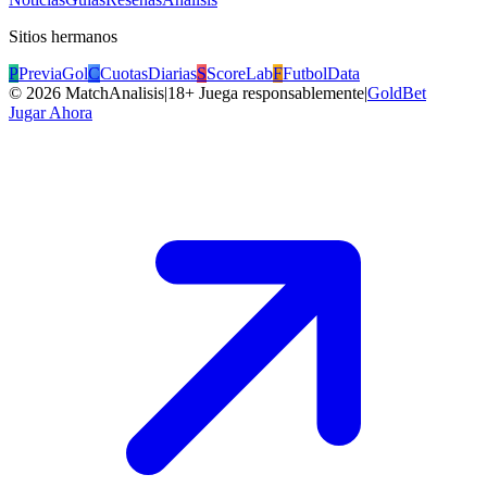
Sitios hermanos
P
PreviaGol
C
CuotasDiarias
S
ScoreLab
F
FutbolData
©
2026
MatchAnalisis
|
18+ Juega responsablemente
|
GoldBet
Jugar Ahora