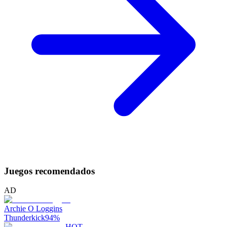
Juegos recomendados
AD
Archie O Loggins
Thunderkick
94
%
HOT