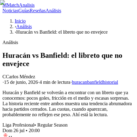
M
MatchAnalisis
Noticias
Guías
Reseñas
Análisis
Inicio
›
Análisis
›
Huracán vs Banfield: el libreto que no envejece
Análisis
Huracán vs Banfield: el libreto que no
envejece
C
Carlos Méndez
·
15 de junio, 2026
·
4 min
de lectura
·
huracan
banfield
historial
Huracán y Banfield se volverán a encontrar con un libreto que ya
conocemos: pocos goles, fricción en el medio y escasas sorpresas.
La historia reciente entre ambos muestra una tendencia abrumadora
hacia partidos cerrados. Las cuotas, cuando aparezcan,
probablemente no reflejen ese peso. Ahí está la lectura.
Liga Profesional
•
Regular Season
Dom 26 jul
•
20:00