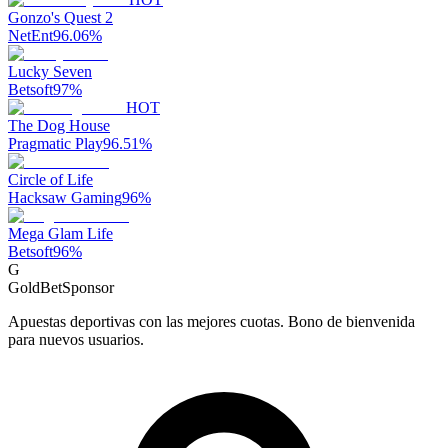
Gonzo's Quest 2
NetEnt
96.06
%
Lucky Seven
Betsoft
97
%
HOT
The Dog House
Pragmatic Play
96.51
%
Circle of Life
Hacksaw Gaming
96
%
Mega Glam Life
Betsoft
96
%
G
GoldBet
Sponsor
Apuestas deportivas con las mejores cuotas. Bono de bienvenida
para nuevos usuarios.