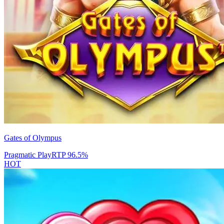
Gates of Olympus
Pragmatic Play
RTP
96.5
%
HOT