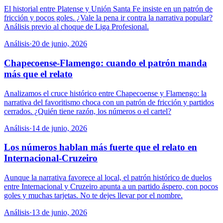
El historial entre Platense y Unión Santa Fe insiste en un patrón de
fricción y pocos goles. ¿Vale la pena ir contra la narrativa popular?
Análisis previo al choque de Liga Profesional.
Análisis
·
20 de junio, 2026
Chapecoense-Flamengo: cuando el patrón manda
más que el relato
Analizamos el cruce histórico entre Chapecoense y Flamengo: la
narrativa del favoritismo choca con un patrón de fricción y partidos
cerrados. ¿Quién tiene razón, los números o el cartel?
Análisis
·
14 de junio, 2026
Los números hablan más fuerte que el relato en
Internacional-Cruzeiro
Aunque la narrativa favorece al local, el patrón histórico de duelos
entre Internacional y Cruzeiro apunta a un partido áspero, con pocos
goles y muchas tarjetas. No te dejes llevar por el nombre.
Análisis
·
13 de junio, 2026