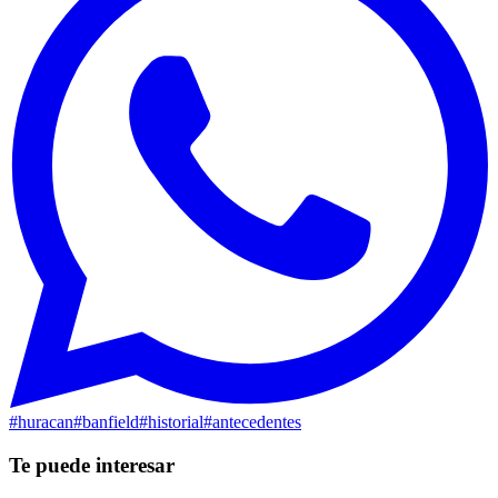
#
huracan
#
banfield
#
historial
#
antecedentes
Te puede interesar