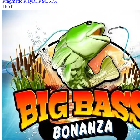
Pragmatic Play
RTP
96.51
%
HOT