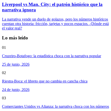
Liverpool vs Man. City: el patrón histórico que la
narrativa ignora
La narrativa vende un duelo de golazos, pero los números históricos
cuentan otra historia: fricción, tarjetas y pocos espacios. ¿Dónde está
el valor real?
Lo más leído
01
Cruzeiro-Botafogo: la estadística choca con la narrativa popular
25 de junio, 2026
02
Riestra-Boca: el libreto que no cambia en cancha chica
24 de junio, 2026
03
Comerciantes Unidos vs Alianza: la narrativa choca con los números