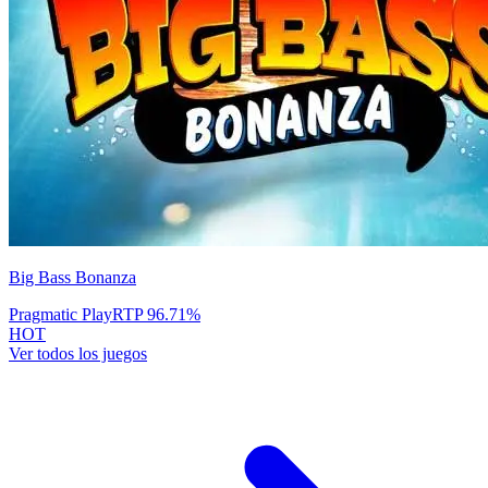
Big Bass Bonanza
Pragmatic Play
RTP
96.71
%
HOT
Ver todos los juegos