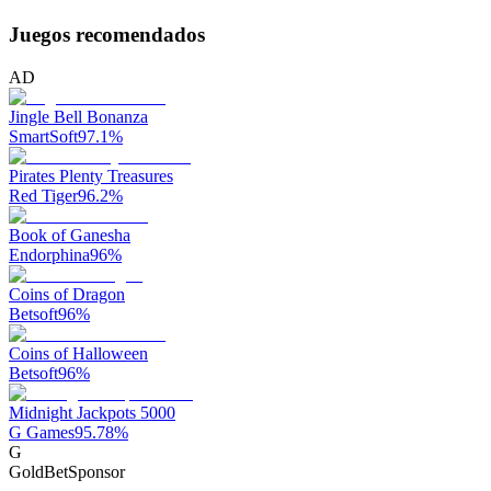
Juegos recomendados
AD
Jingle Bell Bonanza
SmartSoft
97.1
%
Pirates Plenty Treasures
Red Tiger
96.2
%
Book of Ganesha
Endorphina
96
%
Coins of Dragon
Betsoft
96
%
Coins of Halloween
Betsoft
96
%
Midnight Jackpots 5000
G Games
95.78
%
G
GoldBet
Sponsor