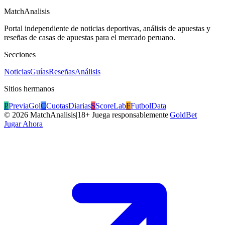
MatchAnalisis
Portal independiente de noticias deportivas, análisis de apuestas y
reseñas de casas de apuestas para el mercado peruano.
Secciones
Noticias
Guías
Reseñas
Análisis
Sitios hermanos
P
PreviaGol
C
CuotasDiarias
S
ScoreLab
F
FutbolData
©
2026
MatchAnalisis
|
18+ Juega responsablemente
|
GoldBet
Jugar Ahora