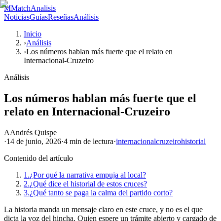
M
MatchAnalisis
Noticias
Guías
Reseñas
Análisis
Inicio
›
Análisis
›
Los números hablan más fuerte que el relato en
Internacional-Cruzeiro
Análisis
Los números hablan más fuerte que el
relato en Internacional-Cruzeiro
A
Andrés Quispe
·
14 de junio, 2026
·
4 min
de lectura
·
internacional
cruzeiro
historial
Contenido del artículo
1.
¿Por qué la narrativa empuja al local?
2.
¿Qué dice el historial de estos cruces?
3.
¿Qué tanto se paga la calma del partido corto?
La historia manda un mensaje claro en este cruce, y no es el que
dicta la voz del hincha. Quien espere un trámite abierto y cargado de