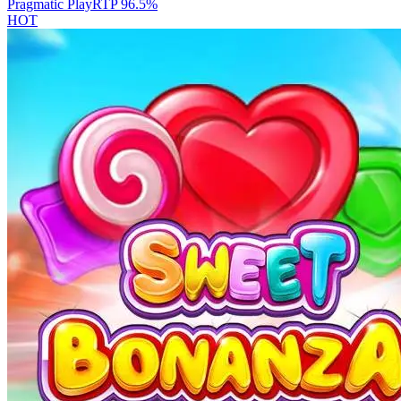
Pragmatic Play
RTP
96.5
%
HOT