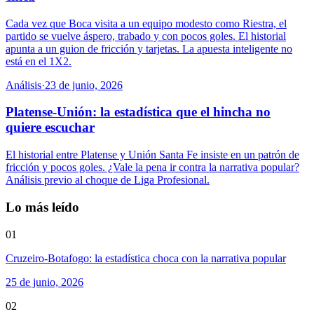
Cada vez que Boca visita a un equipo modesto como Riestra, el
partido se vuelve áspero, trabado y con pocos goles. El historial
apunta a un guion de fricción y tarjetas. La apuesta inteligente no
está en el 1X2.
Análisis
·
23 de junio, 2026
Platense-Unión: la estadística que el hincha no
quiere escuchar
El historial entre Platense y Unión Santa Fe insiste en un patrón de
fricción y pocos goles. ¿Vale la pena ir contra la narrativa popular?
Análisis previo al choque de Liga Profesional.
Lo más leído
01
Cruzeiro-Botafogo: la estadística choca con la narrativa popular
25 de junio, 2026
02