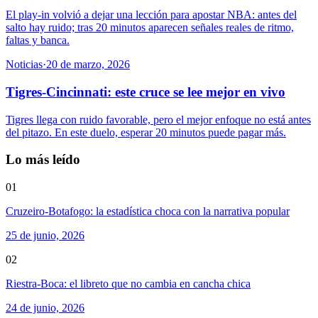
El play-in volvió a dejar una lección para apostar NBA: antes del
salto hay ruido; tras 20 minutos aparecen señales reales de ritmo,
faltas y banca.
Noticias
·
20 de marzo, 2026
Tigres-Cincinnati: este cruce se lee mejor en vivo
Tigres llega con ruido favorable, pero el mejor enfoque no está antes
del pitazo. En este duelo, esperar 20 minutos puede pagar más.
Lo más leído
01
Cruzeiro-Botafogo: la estadística choca con la narrativa popular
25 de junio, 2026
02
Riestra-Boca: el libreto que no cambia en cancha chica
24 de junio, 2026