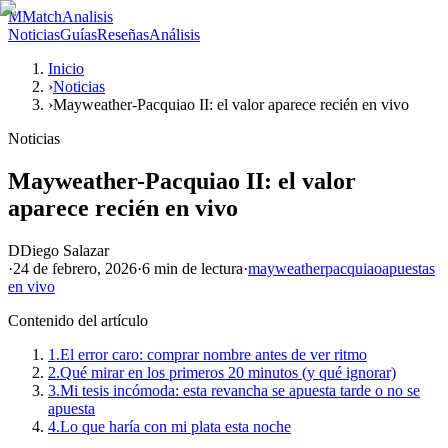
M
MatchAnalisis
Noticias
Guías
Reseñas
Análisis
Inicio
›
Noticias
›
Mayweather-Pacquiao II: el valor aparece recién en vivo
Noticias
Mayweather-Pacquiao II: el valor
aparece recién en vivo
D
Diego Salazar
·
24 de febrero, 2026
·
6 min
de lectura
·
mayweather
pacquiao
apuestas
en vivo
Contenido del artículo
1.
El error caro: comprar nombre antes de ver ritmo
2.
Qué mirar en los primeros 20 minutos (y qué ignorar)
3.
Mi tesis incómoda: esta revancha se apuesta tarde o no se
apuesta
4.
Lo que haría con mi plata esta noche