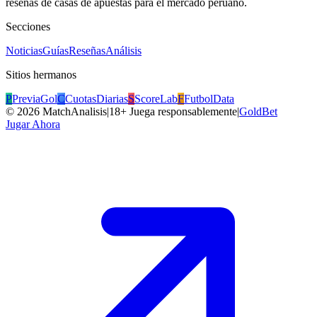
reseñas de casas de apuestas para el mercado peruano.
Secciones
Noticias
Guías
Reseñas
Análisis
Sitios hermanos
P
PreviaGol
C
CuotasDiarias
S
ScoreLab
F
FutbolData
©
2026
MatchAnalisis
|
18+ Juega responsablemente
|
GoldBet
Jugar Ahora