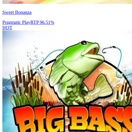
Sweet Bonanza
Pragmatic Play
RTP
96.51
%
HOT