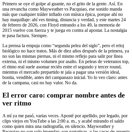
Primero se oye el golpe al guante, no el grito de la gente. Así. En
una revancha como Mayweather vs Pacquiao, ese sonido manda
más que cualquier tráiler inflado con música épica, porque ahí no
hay maquillaje: ahí ves timing, distancia y verdad, y este martes 24
de febrero de 2026, con Floyd entrando a los 49, la memoria de
2015 vuelve con fuerza y te juega en contra al apostar. La nostalgia
te pasa factura. Siempre.
La prensa la empuja como “segunda pelea del siglo”, pero el reloj
biológico no hace tratos. Más de diez años después de la primera, ya
no son las mismas piernas, ni el mismo reflejo para salir por línea
externa, ni el mismo volumen por asalto. En peleas de veteranos top,
el ritmo real suele asomar recién entre el segundo y tercer round,
mientras el mercado prepartido te jala a pagar una versión ideal,
bonita, vendible, antes del campanazo inicial. Yo lo veo claro: antes
de la campana, casi no hay valor. No da.
El error caro: comprar nombre antes de
ver ritmo
A mí ya me pasó, varias veces. Aposté por apellido, por legado, por
clips viejos en YouTube a las 2:00 a. m., y acabé mirando el saldo
como quien mira una radiografía, en silencio. Mayweather y
Pacquiao no son solo leyendas; son narrativas, y las casas de apuesta