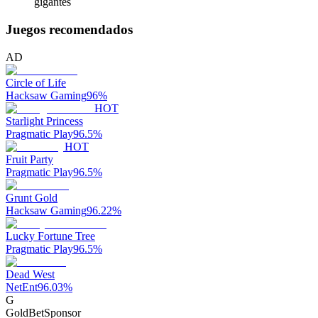
gigantes
Juegos recomendados
AD
Circle of Life
Hacksaw Gaming
96
%
HOT
Starlight Princess
Pragmatic Play
96.5
%
HOT
Fruit Party
Pragmatic Play
96.5
%
Grunt Gold
Hacksaw Gaming
96.22
%
Lucky Fortune Tree
Pragmatic Play
96.5
%
Dead West
NetEnt
96.03
%
G
GoldBet
Sponsor