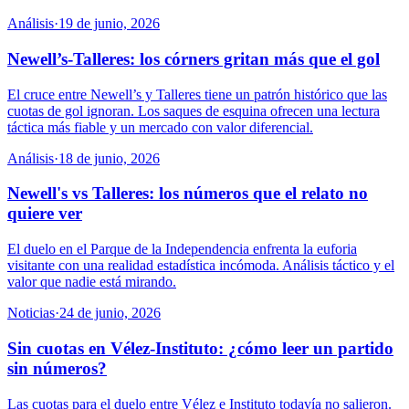
Análisis
·
19 de junio, 2026
Newell’s-Talleres: los córners gritan más que el gol
El cruce entre Newell’s y Talleres tiene un patrón histórico que las
cuotas de gol ignoran. Los saques de esquina ofrecen una lectura
táctica más fiable y un mercado con valor diferencial.
Análisis
·
18 de junio, 2026
Newell's vs Talleres: los números que el relato no
quiere ver
El duelo en el Parque de la Independencia enfrenta la euforia
visitante con una realidad estadística incómoda. Análisis táctico y el
valor que nadie está mirando.
Noticias
·
24 de junio, 2026
Sin cuotas en Vélez-Instituto: ¿cómo leer un partido
sin números?
Las cuotas para el duelo entre Vélez e Instituto todavía no salieron.