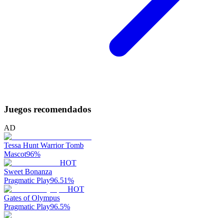
Juegos recomendados
AD
Tessa Hunt Warrior Tomb
Mascot
96
%
HOT
Sweet Bonanza
Pragmatic Play
96.51
%
HOT
Gates of Olympus
Pragmatic Play
96.5
%