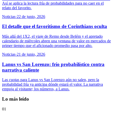
Así se aplica la lectura fría de probabilidades para no caer en el
relato del favorito.
Noticias
·
22 de junio, 2026
El detalle que el favoritismo de Corinthians oculta
Más allá del 1X2, el viaje de Remo desde Belém y el apretado
calendario de miércoles abren una ventana de valor en mercados de
primer tiempo que el aficionado promedio pasa por alto.
Noticias
·
21 de junio, 2026
Lanus vs San Lorenzo: frío probabilístico contra
narrativa caliente
Las cuotas para Lanus vs San Lorenzo aún no salen, pero la
probabilidad fría ya anticipa dónde estará el valor. La narrativa
empuja al visitante; los números, a Lanus.
Lo más leído
01