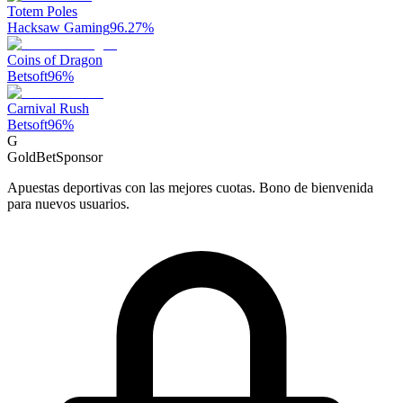
Totem Poles
Hacksaw Gaming
96.27
%
Coins of Dragon
Betsoft
96
%
Carnival Rush
Betsoft
96
%
G
GoldBet
Sponsor
Apuestas deportivas con las mejores cuotas. Bono de bienvenida
para nuevos usuarios.