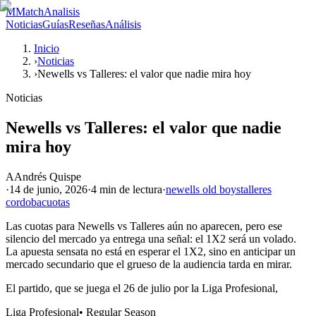
M
MatchAnalisis
Noticias
Guías
Reseñas
Análisis
Inicio
›
Noticias
›
Newells vs Talleres: el valor que nadie mira hoy
Noticias
Newells vs Talleres: el valor que nadie
mira hoy
A
Andrés Quispe
·
14 de junio, 2026
·
4 min
de lectura
·
newells old boys
talleres
cordoba
cuotas
Las cuotas para Newells vs Talleres aún no aparecen, pero ese
silencio del mercado ya entrega una señal: el 1X2 será un volado.
La apuesta sensata no está en esperar el 1X2, sino en anticipar un
mercado secundario que el grueso de la audiencia tarda en mirar.
El partido, que se juega el 26 de julio por la Liga Profesional,
Liga Profesional
•
Regular Season