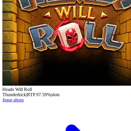
Heads Will Roll
Thunderkick
|
RTP
97.59
%
|
slots
Jugar ahora