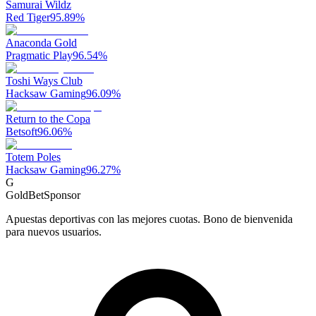
Samurai Wildz
Red Tiger
95.89
%
Anaconda Gold
Pragmatic Play
96.54
%
Toshi Ways Club
Hacksaw Gaming
96.09
%
Return to the Copa
Betsoft
96.06
%
Totem Poles
Hacksaw Gaming
96.27
%
G
GoldBet
Sponsor
Apuestas deportivas con las mejores cuotas. Bono de bienvenida
para nuevos usuarios.