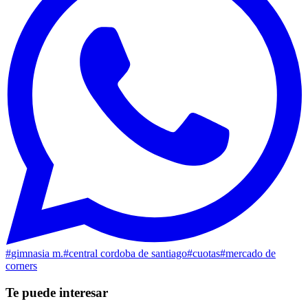
#
gimnasia m.
#
central cordoba de santiago
#
cuotas
#
mercado de
corners
Te puede interesar