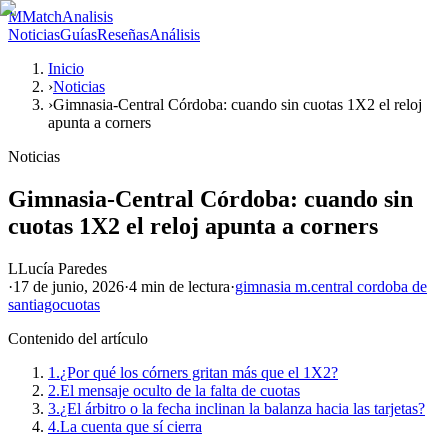
M
MatchAnalisis
Noticias
Guías
Reseñas
Análisis
Inicio
›
Noticias
›
Gimnasia-Central Córdoba: cuando sin cuotas 1X2 el reloj
apunta a corners
Noticias
Gimnasia-Central Córdoba: cuando sin
cuotas 1X2 el reloj apunta a corners
L
Lucía Paredes
·
17 de junio, 2026
·
4 min
de lectura
·
gimnasia m.
central cordoba de
santiago
cuotas
Contenido del artículo
1.
¿Por qué los córners gritan más que el 1X2?
2.
El mensaje oculto de la falta de cuotas
3.
¿El árbitro o la fecha inclinan la balanza hacia las tarjetas?
4.
La cuenta que sí cierra