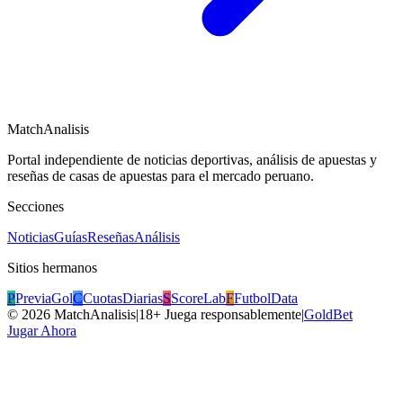
MatchAnalisis
Portal independiente de noticias deportivas, análisis de apuestas y
reseñas de casas de apuestas para el mercado peruano.
Secciones
Noticias
Guías
Reseñas
Análisis
Sitios hermanos
P
PreviaGol
C
CuotasDiarias
S
ScoreLab
F
FutbolData
©
2026
MatchAnalisis
|
18+ Juega responsablemente
|
GoldBet
Jugar Ahora