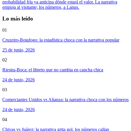
probabilidad fría ya anticipa dónde estará el valor. La narrativa
empuja al visitante; los números, a Lanus.
Lo más leído
01
Cruzeiro-Botafogo: la estadística choca con la narrativa popular
25 de junio, 2026
02
Riestra-Boca: el libreto que no cambia en cancha chica
24 de junio, 2026
03
Comerciantes Unidos vs Alianza: la narrativa choca con los números
24 de junio, 2026
04
Chivas vs Juárez: la narrativa grita gol, los números callan