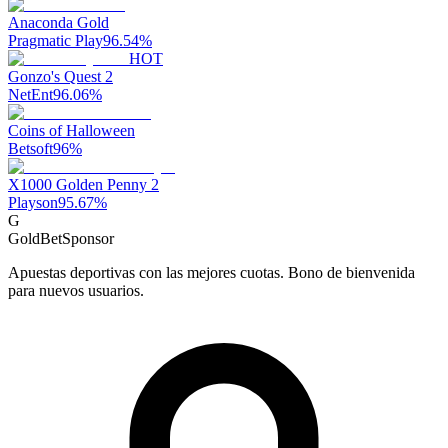
Anaconda Gold
Pragmatic Play
96.54
%
HOT
Gonzo's Quest 2
NetEnt
96.06
%
Coins of Halloween
Betsoft
96
%
X1000 Golden Penny 2
Playson
95.67
%
G
GoldBet
Sponsor
Apuestas deportivas con las mejores cuotas. Bono de bienvenida
para nuevos usuarios.