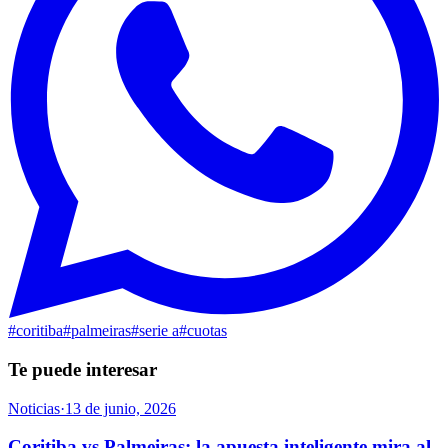
#
coritiba
#
palmeiras
#
serie a
#
cuotas
Te puede interesar
Noticias
·
13 de junio, 2026
Coritiba vs Palmeiras: la apuesta inteligente mira al