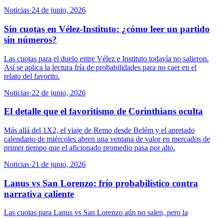
Noticias
·
24 de junio, 2026
Sin cuotas en Vélez-Instituto: ¿cómo leer un partido
sin números?
Las cuotas para el duelo entre Vélez e Instituto todavía no salieron.
Así se aplica la lectura fría de probabilidades para no caer en el
relato del favorito.
Noticias
·
22 de junio, 2026
El detalle que el favoritismo de Corinthians oculta
Más allá del 1X2, el viaje de Remo desde Belém y el apretado
calendario de miércoles abren una ventana de valor en mercados de
primer tiempo que el aficionado promedio pasa por alto.
Noticias
·
21 de junio, 2026
Lanus vs San Lorenzo: frío probabilístico contra
narrativa caliente
Las cuotas para Lanus vs San Lorenzo aún no salen, pero la