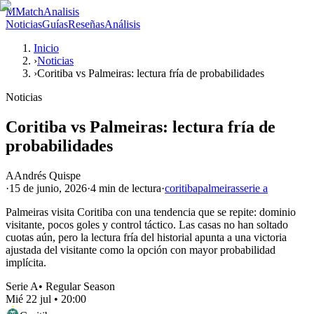
M
MatchAnalisis
Noticias
Guías
Reseñas
Análisis
Inicio
›
Noticias
›
Coritiba vs Palmeiras: lectura fría de probabilidades
Noticias
Coritiba vs Palmeiras: lectura fría de
probabilidades
A
Andrés Quispe
·
15 de junio, 2026
·
4 min
de lectura
·
coritiba
palmeiras
serie a
Palmeiras visita Coritiba con una tendencia que se repite: dominio
visitante, pocos goles y control táctico. Las casas no han soltado
cuotas aún, pero la lectura fría del historial apunta a una victoria
ajustada del visitante como la opción con mayor probabilidad
implícita.
Serie A
•
Regular Season
Mié 22 jul
•
20:00