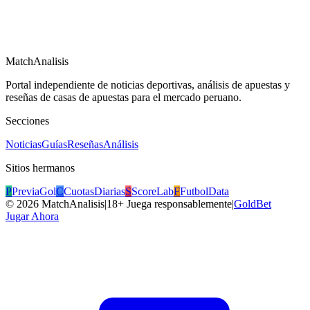
MatchAnalisis
Portal independiente de noticias deportivas, análisis de apuestas y
reseñas de casas de apuestas para el mercado peruano.
Secciones
Noticias
Guías
Reseñas
Análisis
Sitios hermanos
P
PreviaGol
C
CuotasDiarias
S
ScoreLab
F
FutbolData
©
2026
MatchAnalisis
|
18+ Juega responsablemente
|
GoldBet
Jugar Ahora