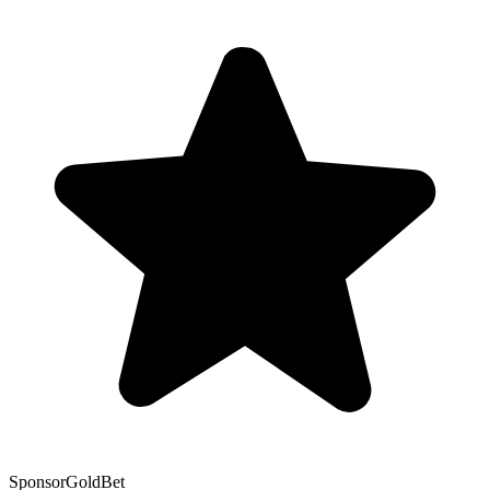
Sponsor
GoldBet