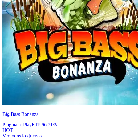
Big Bass Bonanza
Pragmatic Play
RTP
96.71
%
HOT
Ver todos los juegos