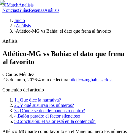
M
MatchAnalisis
Noticias
Guías
Reseñas
Análisis
Inicio
›
Análisis
›
Atlético-MG vs Bahia: el dato que frena al favorito
Análisis
Atlético-MG vs Bahia: el dato que frena
al favorito
C
Carlos Méndez
·
18 de junio, 2026
·
4 min
de lectura
·
atletico-mg
bahia
serie a
Contenido del artículo
1.
¿Qué dice la narrativa?
2.
¿Y qué susurran los números?
3.
¿Dónde se decide: bandas o centro?
4.
Balón parado: el factor silencioso
5.
Conclusión: el valor está en la contención
Atlético-MG parte como favorito en el Mineirão, pero los números