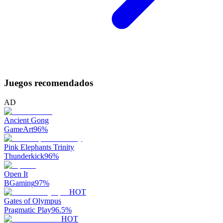
Juegos recomendados
AD
Ancient Gong
GameArt
96
%
Pink Elephants Trinity
Thunderkick
96
%
Open It
BGaming
97
%
HOT
Gates of Olympus
Pragmatic Play
96.5
%
HOT