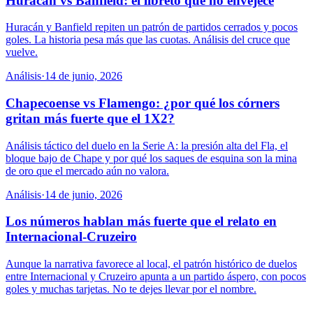
Huracán vs Banfield: el libreto que no envejece
Huracán y Banfield repiten un patrón de partidos cerrados y pocos
goles. La historia pesa más que las cuotas. Análisis del cruce que
vuelve.
Análisis
·
14 de junio, 2026
Chapecoense vs Flamengo: ¿por qué los córners
gritan más fuerte que el 1X2?
Análisis táctico del duelo en la Serie A: la presión alta del Fla, el
bloque bajo de Chape y por qué los saques de esquina son la mina
de oro que el mercado aún no valora.
Análisis
·
14 de junio, 2026
Los números hablan más fuerte que el relato en
Internacional-Cruzeiro
Aunque la narrativa favorece al local, el patrón histórico de duelos
entre Internacional y Cruzeiro apunta a un partido áspero, con pocos
goles y muchas tarjetas. No te dejes llevar por el nombre.