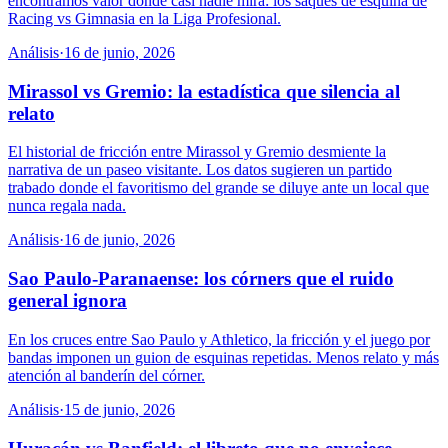
encontramos valor donde casi nadie mira: los saques de esquina de
Racing vs Gimnasia en la Liga Profesional.
Análisis
·
16 de junio, 2026
Mirassol vs Gremio: la estadística que silencia al
relato
El historial de fricción entre Mirassol y Gremio desmiente la
narrativa de un paseo visitante. Los datos sugieren un partido
trabado donde el favoritismo del grande se diluye ante un local que
nunca regala nada.
Análisis
·
16 de junio, 2026
Sao Paulo-Paranaense: los córners que el ruido
general ignora
En los cruces entre Sao Paulo y Athletico, la fricción y el juego por
bandas imponen un guion de esquinas repetidas. Menos relato y más
atención al banderín del córner.
Análisis
·
15 de junio, 2026