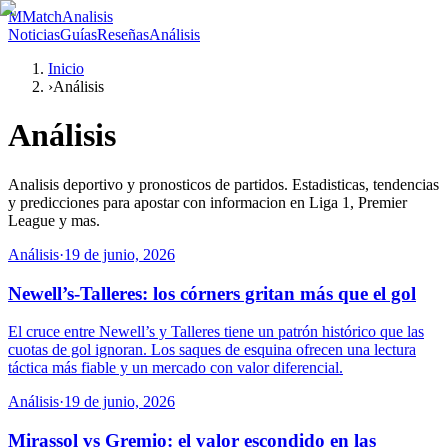
M
MatchAnalisis
Noticias
Guías
Reseñas
Análisis
Inicio
›
Análisis
Análisis
Analisis deportivo y pronosticos de partidos. Estadisticas, tendencias
y predicciones para apostar con informacion en Liga 1, Premier
League y mas.
Análisis
·
19 de junio, 2026
Newell’s-Talleres: los córners gritan más que el gol
El cruce entre Newell’s y Talleres tiene un patrón histórico que las
cuotas de gol ignoran. Los saques de esquina ofrecen una lectura
táctica más fiable y un mercado con valor diferencial.
Análisis
·
19 de junio, 2026
Mirassol vs Gremio: el valor escondido en las