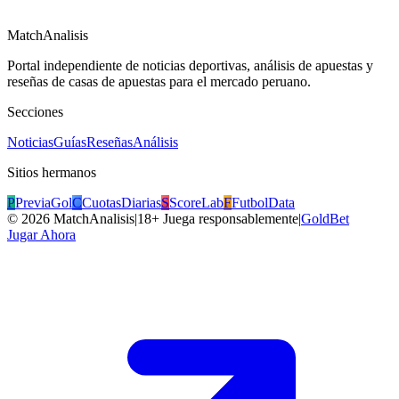
MatchAnalisis
Portal independiente de noticias deportivas, análisis de apuestas y
reseñas de casas de apuestas para el mercado peruano.
Secciones
Noticias
Guías
Reseñas
Análisis
Sitios hermanos
P
PreviaGol
C
CuotasDiarias
S
ScoreLab
F
FutbolData
©
2026
MatchAnalisis
|
18+ Juega responsablemente
|
GoldBet
Jugar Ahora