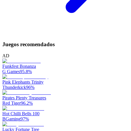
Juegos recomendados
AD
Funkfest Bonanza
G Games
95.8
%
Pink Elephants Trinity
Thunderkick
96
%
Pirates Plenty Treasures
Red Tiger
96.2
%
Hot Chilli Bells 100
BGaming
97
%
Lucky Fortune Tree