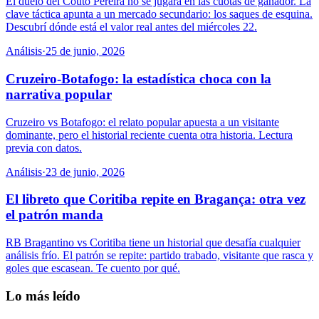
El duelo del Couto Pereira no se jugará en las cuotas de ganador. La
clave táctica apunta a un mercado secundario: los saques de esquina.
Descubrí dónde está el valor real antes del miércoles 22.
Análisis
·
25 de junio, 2026
Cruzeiro-Botafogo: la estadística choca con la
narrativa popular
Cruzeiro vs Botafogo: el relato popular apuesta a un visitante
dominante, pero el historial reciente cuenta otra historia. Lectura
previa con datos.
Análisis
·
23 de junio, 2026
El libreto que Coritiba repite en Bragança: otra vez
el patrón manda
RB Bragantino vs Coritiba tiene un historial que desafía cualquier
análisis frío. El patrón se repite: partido trabado, visitante que rasca y
goles que escasean. Te cuento por qué.
Lo más leído