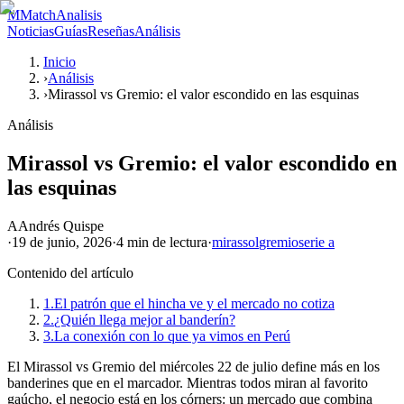
M
MatchAnalisis
Noticias
Guías
Reseñas
Análisis
Inicio
›
Análisis
›
Mirassol vs Gremio: el valor escondido en las esquinas
Análisis
Mirassol vs Gremio: el valor escondido en
las esquinas
A
Andrés Quispe
·
19 de junio, 2026
·
4 min
de lectura
·
mirassol
gremio
serie a
Contenido del artículo
1.
El patrón que el hincha ve y el mercado no cotiza
2.
¿Quién llega mejor al banderín?
3.
La conexión con lo que ya vimos en Perú
El Mirassol vs Gremio del miércoles 22 de julio define más en los
banderines que en el marcador. Mientras todos miran al favorito
gaúcho, el negocio está en los córners: un mercado que combina