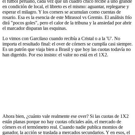
el fútbol peruano, cada vez que un cuadro chico recibe a uno grande
en condición de local, el libreto es el mismo: aguantar, replegarse y
esperar el milagro. Y los corners se acumulan como cuentas de
rosario. Esa es la esencia de este Mirassol vs Gremio. El análisis frío
dirá "pocos goles", pero el calor de la tribuna y la ansiedad por abrir
el marcador disparan las esquinas.
Lo vimos con Garcilaso cuando recibía a Cristal o a la 'U'. No
importa el resultado final: el over de córners se cumplía casi siempre.
Es un patrón que viaja bien a Brasil y que hoy las cuotas todavía no
han digerido. Por eso insisto: el valor no está en el 1X2.
Ahora bien, ¿cuánto vale realmente ese over? Si las cuotas de 1X2
están planas porque no hay cuotas oficiales aún, el mercado de
córners es el termómetro real. Cuando nadie publica momios de
ganador, la acción se traslada a mercados secundarios. Y en esos, el