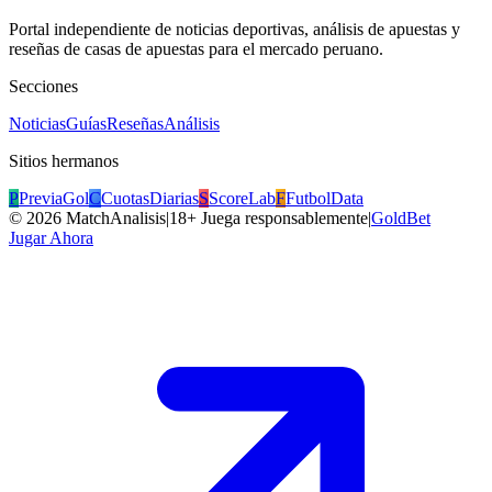
Portal independiente de noticias deportivas, análisis de apuestas y
reseñas de casas de apuestas para el mercado peruano.
Secciones
Noticias
Guías
Reseñas
Análisis
Sitios hermanos
P
PreviaGol
C
CuotasDiarias
S
ScoreLab
F
FutbolData
©
2026
MatchAnalisis
|
18+ Juega responsablemente
|
GoldBet
Jugar Ahora