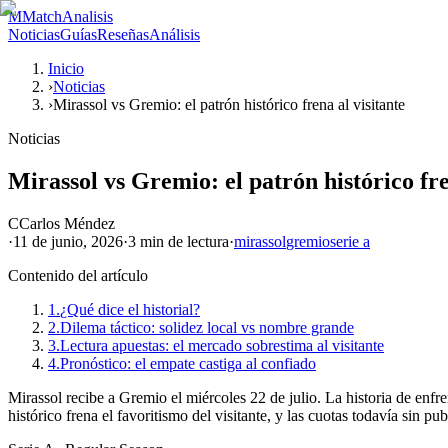
M
MatchAnalisis
Noticias
Guías
Reseñas
Análisis
Inicio
›
Noticias
›
Mirassol vs Gremio: el patrón histórico frena al visitante
Noticias
Mirassol vs Gremio: el patrón histórico fre
C
Carlos Méndez
·
11 de junio, 2026
·
3 min
de lectura
·
mirassol
gremio
serie a
Contenido del artículo
1.
¿Qué dice el historial?
2.
Dilema táctico: solidez local vs nombre grande
3.
Lectura apuestas: el mercado sobrestima al visitante
4.
Pronóstico: el empate castiga al confiado
Mirassol recibe a Gremio el miércoles 22 de julio. La historia de enfr
histórico frena el favoritismo del visitante, y las cuotas todavía sin pu