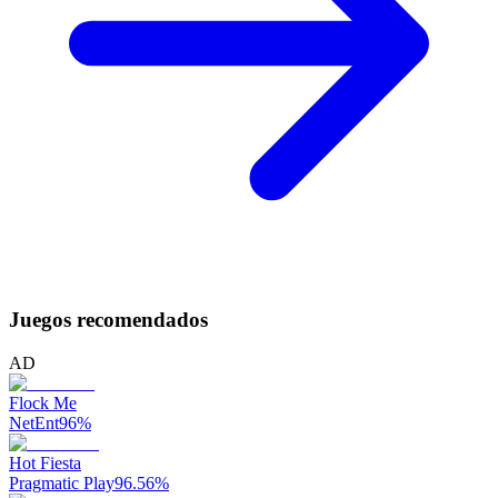
Juegos recomendados
AD
Flock Me
NetEnt
96
%
Hot Fiesta
Pragmatic Play
96.56
%