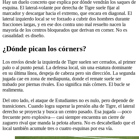
Hay un duelo concreto que explica por dónde vendrán los saques de
esquina. El lateral-volante por derecha de Tigre suele fijar al
marcador y descargar hacia el extremo, que encara en diagonal. El
lateral izquierdo local se ve forzado a cubrir dos hombres durante
fracciones largas, y en ese dos contra uno mal resuelto nacen la
mayoría de los centros bloqueados que derivan en corner. No es
casualidad: es diseño.
¿Dónde pican los córners?
Los envíos desde la izquierda de Tigre suelen ser cerrados, al primer
palo o al punto penal. La defensa local, sin una estatura dominante
en su última línea, despeja de cabeza pero sin dirección. La segunda
jugada cae en zona de mediapunta, donde el remate suele ser
trabado por piernas rivales. Eso significa más córners. El bucle se
realimenta.
Del otro lado, el ataque de Estudiantes no es nulo, pero depende de
transiciones. Cuando logra superar la presión alta de Tigre, el lateral
derecho se proyecta y busca un centro pasado. Esa jugada —poco
frecuente pero explosiva— casi siempre encuentra un cierre de
zaguero rival que manda la pelota afuera. No es descabellado que el
local también acumule tres o cuatro esquinas por esa vía.