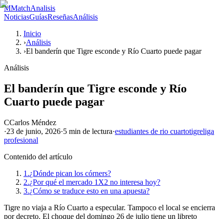
M
MatchAnalisis
Noticias
Guías
Reseñas
Análisis
Inicio
›
Análisis
›
El banderín que Tigre esconde y Río Cuarto puede pagar
Análisis
El banderín que Tigre esconde y Río
Cuarto puede pagar
C
Carlos Méndez
·
23 de junio, 2026
·
5 min
de lectura
·
estudiantes de rio cuarto
tigre
liga
profesional
Contenido del artículo
1.
¿Dónde pican los córners?
2.
¿Por qué el mercado 1X2 no interesa hoy?
3.
¿Cómo se traduce esto en una apuesta?
Tigre no viaja a Río Cuarto a especular. Tampoco el local se encierra
por decreto. El choque del domingo 26 de julio tiene un libreto