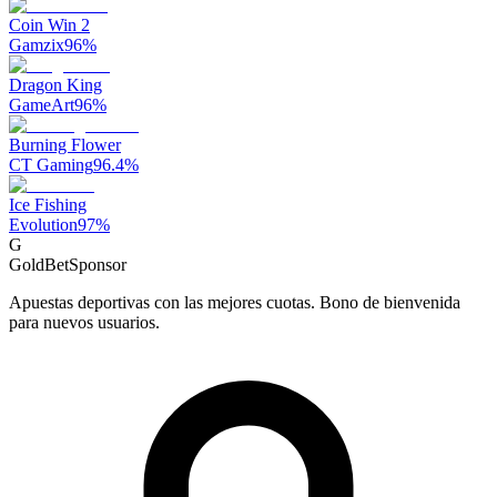
Coin Win 2
Gamzix
96
%
Dragon King
GameArt
96
%
Burning Flower
CT Gaming
96.4
%
Ice Fishing
Evolution
97
%
G
GoldBet
Sponsor
Apuestas deportivas con las mejores cuotas. Bono de bienvenida
para nuevos usuarios.