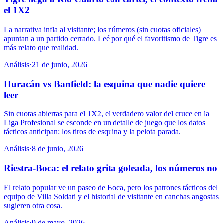
el 1X2
La narrativa infla al visitante; los números (sin cuotas oficiales)
apuntan a un partido cerrado. Leé por qué el favoritismo de Tigre es
más relato que realidad.
Análisis
·
21 de junio, 2026
Huracán vs Banfield: la esquina que nadie quiere
leer
Sin cuotas abiertas para el 1X2, el verdadero valor del cruce en la
Liga Profesional se esconde en un detalle de juego que los datos
tácticos anticipan: los tiros de esquina y la pelota parada.
Análisis
·
8 de junio, 2026
Riestra-Boca: el relato grita goleada, los números no
El relato popular ve un paseo de Boca, pero los patrones tácticos del
equipo de Villa Soldati y el historial de visitante en canchas angostas
sugieren otra cosa.
Análisis
·
9 de mayo, 2026