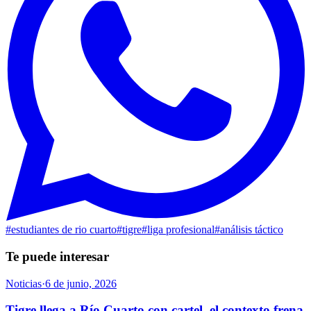
#
estudiantes de rio cuarto
#
tigre
#
liga profesional
#
análisis táctico
Te puede interesar
Noticias
·
6 de junio, 2026
Tigre llega a Río Cuarto con cartel, el contexto frena