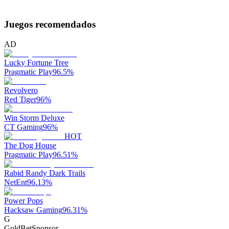
Juegos recomendados
AD
Lucky Fortune Tree
Pragmatic Play
96.5
%
Revolvero
Red Tiger
96
%
Win Storm Deluxe
CT Gaming
96
%
HOT
The Dog House
Pragmatic Play
96.51
%
Rabid Randy Dark Trails
NetEnt
96.13
%
Power Pops
Hacksaw Gaming
96.31
%
G
GoldBet
Sponsor