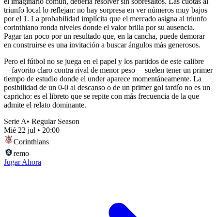
el imaginario común, debería resolver sin sobresaltos. Las cuotas al
triunfo local lo reflejan: no hay sorpresa en ver números muy bajos
por el 1. La probabilidad implícita que el mercado asigna al triunfo
corinthiano ronda niveles donde el valor brilla por su ausencia.
Pagar tan poco por un resultado que, en la cancha, puede demorar
en construirse es una invitación a buscar ángulos más generosos.
Pero el fútbol no se juega en el papel y los partidos de este calibre
—favorito claro contra rival de menor peso— suelen tener un primer
tiempo de estudio donde el under aparece momentáneamente. La
posibilidad de un 0-0 al descanso o de un primer gol tardío no es un
capricho: es el libreto que se repite con más frecuencia de la que
admite el relato dominante.
Serie A
•
Regular Season
Mié 22 jul
•
20:00
Corinthians
remo
Jugar Ahora