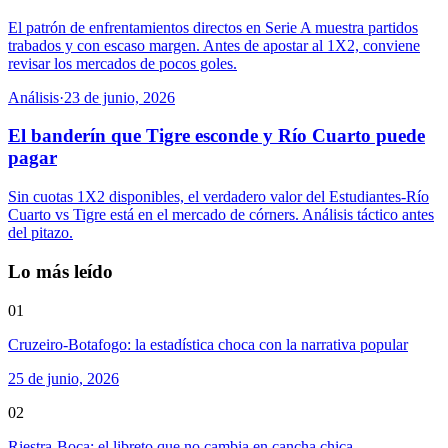
El patrón de enfrentamientos directos en Serie A muestra partidos
trabados y con escaso margen. Antes de apostar al 1X2, conviene
revisar los mercados de pocos goles.
Análisis
·
23 de junio, 2026
El banderín que Tigre esconde y Río Cuarto puede
pagar
Sin cuotas 1X2 disponibles, el verdadero valor del Estudiantes-Río
Cuarto vs Tigre está en el mercado de córners. Análisis táctico antes
del pitazo.
Lo más leído
01
Cruzeiro-Botafogo: la estadística choca con la narrativa popular
25 de junio, 2026
02
Riestra-Boca: el libreto que no cambia en cancha chica