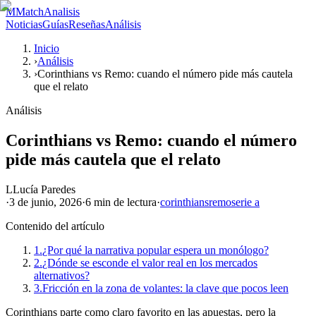
M
MatchAnalisis
Noticias
Guías
Reseñas
Análisis
Inicio
›
Análisis
›
Corinthians vs Remo: cuando el número pide más cautela
que el relato
Análisis
Corinthians vs Remo: cuando el número
pide más cautela que el relato
L
Lucía Paredes
·
3 de junio, 2026
·
6 min
de lectura
·
corinthians
remo
serie a
Contenido del artículo
1.
¿Por qué la narrativa popular espera un monólogo?
2.
¿Dónde se esconde el valor real en los mercados
alternativos?
3.
Fricción en la zona de volantes: la clave que pocos leen
Corinthians parte como claro favorito en las apuestas, pero la