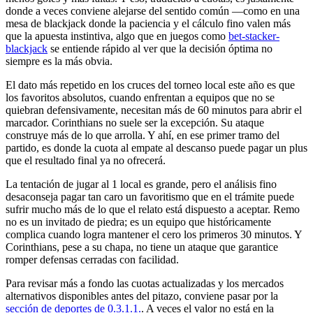
donde a veces conviene alejarse del sentido común —como en una
mesa de blackjack donde la paciencia y el cálculo fino valen más
que la apuesta instintiva, algo que en juegos como
bet-stacker-
blackjack
se entiende rápido al ver que la decisión óptima no
siempre es la más obvia.
El dato más repetido en los cruces del torneo local este año es que
los favoritos absolutos, cuando enfrentan a equipos que no se
quiebran defensivamente, necesitan más de 60 minutos para abrir el
marcador. Corinthians no suele ser la excepción. Su ataque
construye más de lo que arrolla. Y ahí, en ese primer tramo del
partido, es donde la cuota al empate al descanso puede pagar un plus
que el resultado final ya no ofrecerá.
La tentación de jugar al 1 local es grande, pero el análisis fino
desaconseja pagar tan caro un favoritismo que en el trámite puede
sufrir mucho más de lo que el relato está dispuesto a aceptar. Remo
no es un invitado de piedra; es un equipo que históricamente
complica cuando logra mantener el cero los primeros 30 minutos. Y
Corinthians, pese a su chapa, no tiene un ataque que garantice
romper defensas cerradas con facilidad.
Para revisar más a fondo las cuotas actualizadas y los mercados
alternativos disponibles antes del pitazo, conviene pasar por la
sección de deportes de 0.3.1.1.
. A veces el valor no está en la