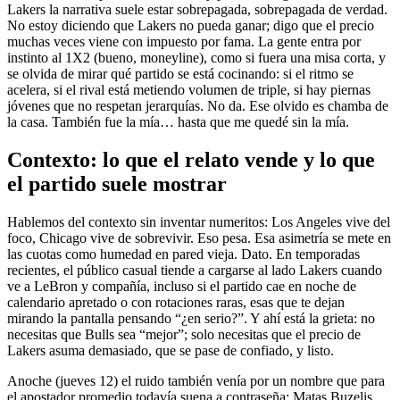
Lakers la narrativa suele estar sobrepagada, sobrepagada de verdad.
No estoy diciendo que Lakers no pueda ganar; digo que el precio
muchas veces viene con impuesto por fama. La gente entra por
instinto al 1X2 (bueno, moneyline), como si fuera una misa corta, y
se olvida de mirar qué partido se está cocinando: si el ritmo se
acelera, si el rival está metiendo volumen de triple, si hay piernas
jóvenes que no respetan jerarquías. No da. Ese olvido es chamba de
la casa. También fue la mía… hasta que me quedé sin la mía.
Contexto: lo que el relato vende y lo que
el partido suele mostrar
Hablemos del contexto sin inventar numeritos: Los Angeles vive del
foco, Chicago vive de sobrevivir. Eso pesa. Esa asimetría se mete en
las cuotas como humedad en pared vieja. Dato. En temporadas
recientes, el público casual tiende a cargarse al lado Lakers cuando
ve a LeBron y compañía, incluso si el partido cae en noche de
calendario apretado o con rotaciones raras, esas que te dejan
mirando la pantalla pensando “¿en serio?”. Y ahí está la grieta: no
necesitas que Bulls sea “mejor”; solo necesitas que el precio de
Lakers asuma demasiado, que se pase de confiado, y listo.
Anoche (jueves 12) el ruido también venía por un nombre que para
el apostador promedio todavía suena a contraseña: Matas Buzelis.