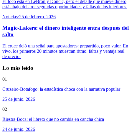
El foco está en LeBron y Doncic, pero el detalle que mueve dinero
está abajo del aro: segundas oportunidades y faltas de los interiores.
Noticias
·
25 de febrero, 2026
Magic-Lakers: el dinero inteligente entra después del
salto
El cruce dejó una señal para apostadores: prepartido, poco valor. En
vivo, los primeros 20 minutos muestran ritmo, faltas y ventaja real
de precio.
Lo más leído
01
Cruzeiro-Botafogo: la estadística choca con la narrativa popular
25 de junio, 2026
02
Riestra-Boca: el libreto que no cambia en cancha chica
24 de junio, 2026