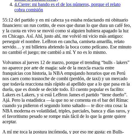
4.
Cierre: mi bando es el de los números, porque el relato
cobra comisión
55:12 del partido y en mi cabeza ya estaba redactando mi obituario
financiero: un run cortito, de esos que duran lo que dura un café feo,
y la cuota en vivo se movió como si alguien hubiera apagado la luz
en Chicago. Así. Ahí, justo ahí, me volvió mi vicio más antiguo:
perseguir el nombre. LeBron en cancha, camiseta amarilla, relato
servido… y mi billetera abriendo la boca como pelícano. Ese minuto
no cambió el juego; me cambió a mí. Y no es lo mismo.
Volvamos al jueves 12 de marzo, porque el trending “bulls - lakers”
no aparece por arte de magia: sale de la mezcla exacta entre
franquicias con historia, la NBA empujando horarios que en Perú
nos caen como trasnoche de combi (perdón, de taxi) y un mercado
que todavía reacciona más rápido al apellido que a lo que pasa en la
duela, que es donde se decide todo. El cuento popular es facilito:
Lakers es Lakers, y si está LeBron James el partido “tiene dueño”.
Ajá. Pero la estadística —la que no se comenta en el bar del Rímac
cuando ya pidieron el segundo lomo saltado— te dice otra cosa: la
NBA moderna es volatilidad, triples, parciales, banca y días raros, y
el favoritismo pesado se rompe más fácil de lo que la gente quiere
aceptar.
A mí me toca la postura incómoda, y por eso me gusta: en Bulls-