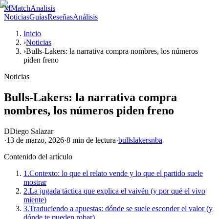
M
MatchAnalisis
Noticias
Guías
Reseñas
Análisis
Inicio
›
Noticias
›
Bulls-Lakers: la narrativa compra nombres, los números
piden freno
Noticias
Bulls-Lakers: la narrativa compra
nombres, los números piden freno
D
Diego Salazar
·
13 de marzo, 2026
·
8 min
de lectura
·
bulls
lakers
nba
Contenido del artículo
1.
Contexto: lo que el relato vende y lo que el partido suele
mostrar
2.
La jugada táctica que explica el vaivén (y por qué el vivo
miente)
3.
Traduciendo a apuestas: dónde se suele esconder el valor (y
dónde te pueden robar)