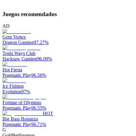
Juegos recomendados
AD
Gem Vortex
Dragon Gaming
97.27
%
Toshi Ways Club
Hacksaw Gaming
96.09
%
Hot Fiesta
Pragmatic Play
96.56
%
Ice Fishing
Evolution
97
%
Fortune of Olympus
Pragmatic Play
96.55
%
HOT
Big Bass Bonanza
Pragmatic Play
96.71
%
G
GoldBet
Sponsor