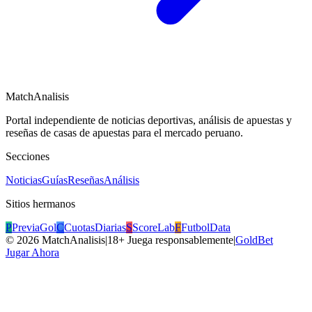
MatchAnalisis
Portal independiente de noticias deportivas, análisis de apuestas y
reseñas de casas de apuestas para el mercado peruano.
Secciones
Noticias
Guías
Reseñas
Análisis
Sitios hermanos
P
PreviaGol
C
CuotasDiarias
S
ScoreLab
F
FutbolData
©
2026
MatchAnalisis
|
18+ Juega responsablemente
|
GoldBet
Jugar Ahora