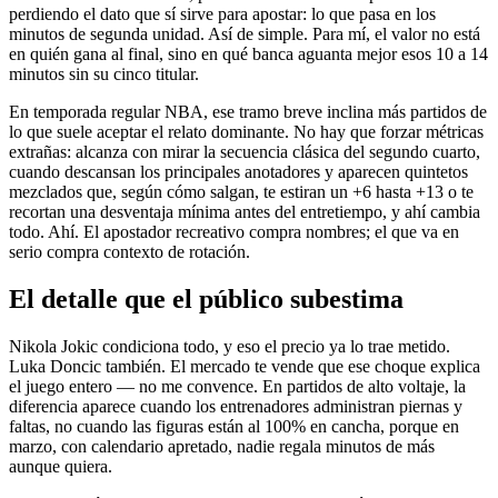
perdiendo el dato que sí sirve para apostar: lo que pasa en los
minutos de segunda unidad. Así de simple. Para mí, el valor no está
en quién gana al final, sino en qué banca aguanta mejor esos 10 a 14
minutos sin su cinco titular.
En temporada regular NBA, ese tramo breve inclina más partidos de
lo que suele aceptar el relato dominante. No hay que forzar métricas
extrañas: alcanza con mirar la secuencia clásica del segundo cuarto,
cuando descansan los principales anotadores y aparecen quintetos
mezclados que, según cómo salgan, te estiran un +6 hasta +13 o te
recortan una desventaja mínima antes del entretiempo, y ahí cambia
todo. Ahí. El apostador recreativo compra nombres; el que va en
serio compra contexto de rotación.
El detalle que el público subestima
Nikola Jokic condiciona todo, y eso el precio ya lo trae metido.
Luka Doncic también. El mercado te vende que ese choque explica
el juego entero — no me convence. En partidos de alto voltaje, la
diferencia aparece cuando los entrenadores administran piernas y
faltas, no cuando las figuras están al 100% en cancha, porque en
marzo, con calendario apretado, nadie regala minutos de más
aunque quiera.