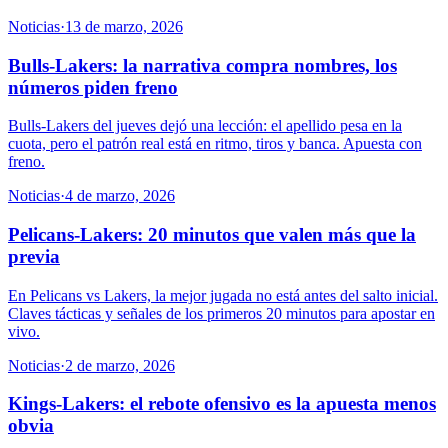
Noticias
·
13 de marzo, 2026
Bulls-Lakers: la narrativa compra nombres, los
números piden freno
Bulls-Lakers del jueves dejó una lección: el apellido pesa en la
cuota, pero el patrón real está en ritmo, tiros y banca. Apuesta con
freno.
Noticias
·
4 de marzo, 2026
Pelicans-Lakers: 20 minutos que valen más que la
previa
En Pelicans vs Lakers, la mejor jugada no está antes del salto inicial.
Claves tácticas y señales de los primeros 20 minutos para apostar en
vivo.
Noticias
·
2 de marzo, 2026
Kings-Lakers: el rebote ofensivo es la apuesta menos
obvia