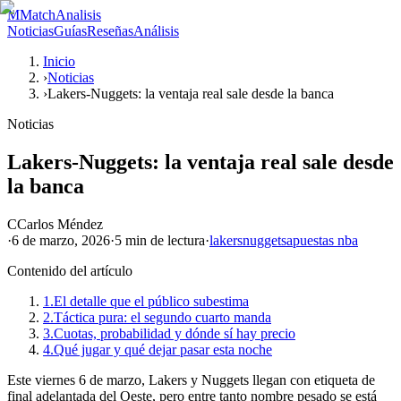
M
MatchAnalisis
Noticias
Guías
Reseñas
Análisis
Inicio
›
Noticias
›
Lakers-Nuggets: la ventaja real sale desde la banca
Noticias
Lakers-Nuggets: la ventaja real sale desde
la banca
C
Carlos Méndez
·
6 de marzo, 2026
·
5 min
de lectura
·
lakers
nuggets
apuestas nba
Contenido del artículo
1.
El detalle que el público subestima
2.
Táctica pura: el segundo cuarto manda
3.
Cuotas, probabilidad y dónde sí hay precio
4.
Qué jugar y qué dejar pasar esta noche
Este viernes 6 de marzo, Lakers y Nuggets llegan con etiqueta de
final adelantada del Oeste, pero entre tanto nombre pesado se está