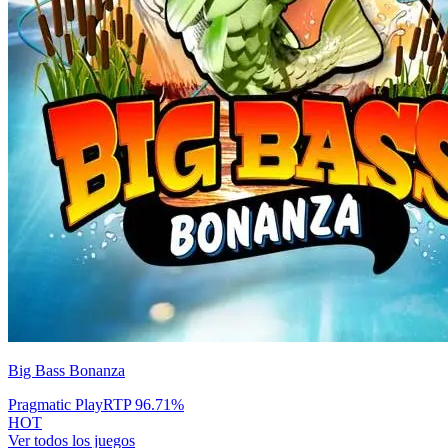
Big Bass Bonanza
Pragmatic Play
RTP
96.71
%
HOT
Ver todos los juegos