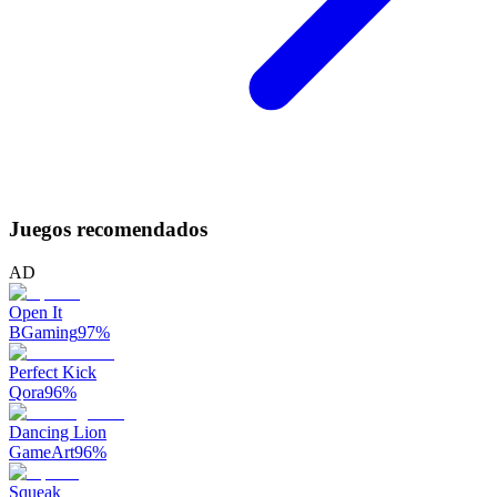
Juegos recomendados
AD
Open It
BGaming
97
%
Perfect Kick
Qora
96
%
Dancing Lion
GameArt
96
%
Squeak