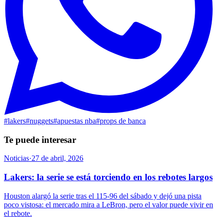
#
lakers
#
nuggets
#
apuestas nba
#
props de banca
Te puede interesar
Noticias
·
27 de abril, 2026
Lakers: la serie se está torciendo en los rebotes largos
Houston alargó la serie tras el 115-96 del sábado y dejó una pista
poco vistosa: el mercado mira a LeBron, pero el valor puede vivir en
el rebote.