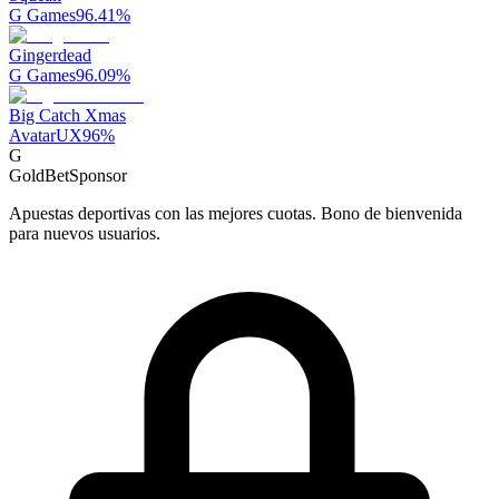
G Games
96.41
%
Gingerdead
G Games
96.09
%
Big Catch Xmas
AvatarUX
96
%
G
GoldBet
Sponsor
Apuestas deportivas con las mejores cuotas. Bono de bienvenida
para nuevos usuarios.