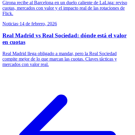
Girona recibe al Barcelona en un duelo caliente de LaLiga: reviso
cuotas, mercados con valor y el impacto real de las rotaciones de
Flick.
Noticias
·
14 de febrero, 2026
Real Madrid vs Real Sociedad: dónde está el valor
en cuotas
Real Madrid llega obligado a mandar, pero la Real Sociedad
compite mejor de lo que marcan las cuotas. Claves tácticas y
mercados con valor real.