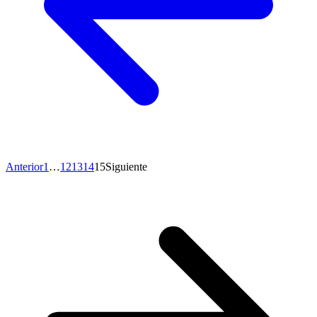
Anterior
1
…
12
13
14
15
Siguiente