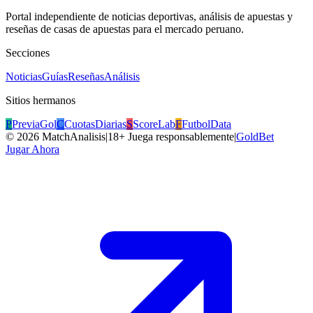
Portal independiente de noticias deportivas, análisis de apuestas y
reseñas de casas de apuestas para el mercado peruano.
Secciones
Noticias
Guías
Reseñas
Análisis
Sitios hermanos
P
PreviaGol
C
CuotasDiarias
S
ScoreLab
F
FutbolData
©
2026
MatchAnalisis
|
18+ Juega responsablemente
|
GoldBet
Jugar Ahora