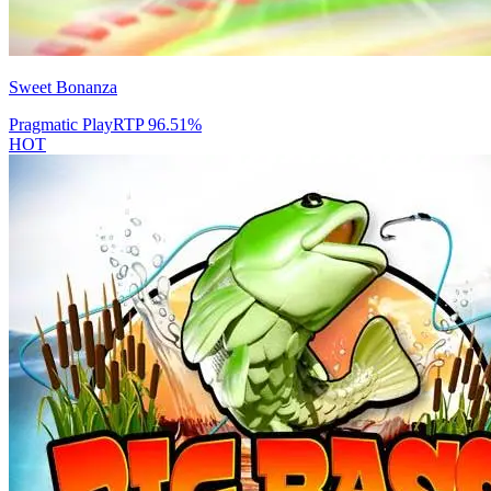
Sweet Bonanza
Pragmatic Play
RTP
96.51
%
HOT