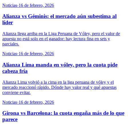
Noticias
·
16 de febrero, 2026
Alianza vs Géminis: el mercado aún subestima al
líder
Alianza llega arriba en la Liga Peruana de Vóley, pero el valor de
apuesta no está solo en el ganador: hay lectura fina en sets y
parciales.
Noticias
·
16 de febrero, 2026
Alianza Lima manda en vóley, pero la cuota pide
cabeza fría
Alianza Lima volvió a la cima en la liga peruana de vóley y el
mercado reaccionó rápido. Dónde hay valor real y qué apuestas
conviene evitar.
Noticias
·
16 de febrero, 2026
Girona vs Barcelona: la cuota engaña más de lo que
parece