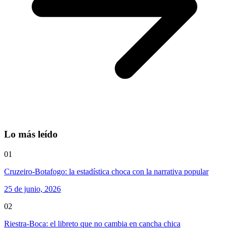
Lo más leído
01
Cruzeiro-Botafogo: la estadística choca con la narrativa popular
25 de junio, 2026
02
Riestra-Boca: el libreto que no cambia en cancha chica