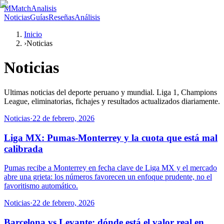
M
MatchAnalisis
Noticias
Guías
Reseñas
Análisis
Inicio
›
Noticias
Noticias
Ultimas noticias del deporte peruano y mundial. Liga 1, Champions
League, eliminatorias, fichajes y resultados actualizados diariamente.
Noticias
·
22 de febrero, 2026
Liga MX: Pumas-Monterrey y la cuota que está mal
calibrada
Pumas recibe a Monterrey en fecha clave de Liga MX y el mercado
abre una grieta: los números favorecen un enfoque prudente, no el
favoritismo automático.
Noticias
·
22 de febrero, 2026
Barcelona vs Levante: dónde está el valor real en