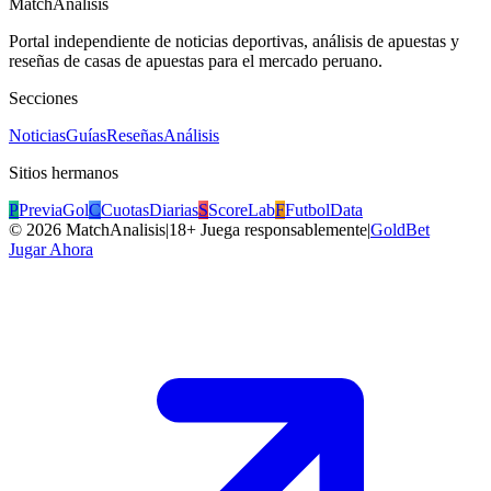
MatchAnalisis
Portal independiente de noticias deportivas, análisis de apuestas y
reseñas de casas de apuestas para el mercado peruano.
Secciones
Noticias
Guías
Reseñas
Análisis
Sitios hermanos
P
PreviaGol
C
CuotasDiarias
S
ScoreLab
F
FutbolData
©
2026
MatchAnalisis
|
18+ Juega responsablemente
|
GoldBet
Jugar Ahora