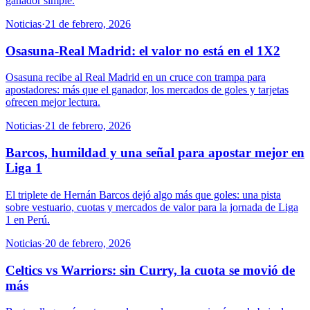
ganador simple.
Noticias
·
21 de febrero, 2026
Osasuna-Real Madrid: el valor no está en el 1X2
Osasuna recibe al Real Madrid en un cruce con trampa para
apostadores: más que el ganador, los mercados de goles y tarjetas
ofrecen mejor lectura.
Noticias
·
21 de febrero, 2026
Barcos, humildad y una señal para apostar mejor en
Liga 1
El triplete de Hernán Barcos dejó algo más que goles: una pista
sobre vestuario, cuotas y mercados de valor para la jornada de Liga
1 en Perú.
Noticias
·
20 de febrero, 2026
Celtics vs Warriors: sin Curry, la cuota se movió de
más