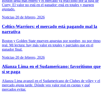
Boston llega más entero y el mercado ya reaccionó por la baja de
Curry. El valor no está en el ganador: está en totales y margen
ajustado.
Noticias
·
20 de febrero, 2026
Celtics-Warriors: el mercado está pagando mal la
narrativa
Boston y Golden State mueven apuestas por nombre, no por ritmo
real. Mi lectura: hay más valor en totales y parciales que en el
ganador final.
Noticias
·
20 de febrero, 2026
Alianza Lima en el Sudamericano: favoritismo que
sí se paga
Alianza Lima avanzó en el Sudamericano de Clubes de vóley y el
mercado ajusta tarde. Dónde veo valor real en cuotas y qué
mercados evitar.