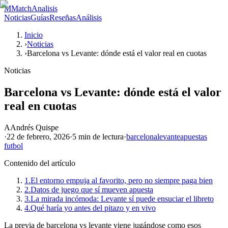
M
MatchAnalisis
Noticias
Guías
Reseñas
Análisis
Inicio
›
Noticias
›
Barcelona vs Levante: dónde está el valor real en cuotas
Noticias
Barcelona vs Levante: dónde está el valor
real en cuotas
A
Andrés Quispe
·
22 de febrero, 2026
·
5 min
de lectura
·
barcelona
levante
apuestas
futbol
Contenido del artículo
1.
El entorno empuja al favorito, pero no siempre paga bien
2.
Datos de juego que sí mueven apuesta
3.
La mirada incómoda: Levante sí puede ensuciar el libreto
4.
Qué haría yo antes del pitazo y en vivo
La previa de barcelona vs levante viene jugándose como esos