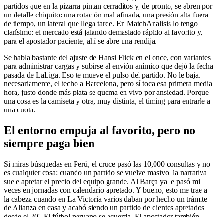
partidos que en la pizarra pintan cerraditos y, de pronto, se abren por
un detalle chiquito: una rotación mal afinada, una presión alta fuera
de tiempo, un lateral que llega tarde. En MatchAnalisis lo tengo
clarísimo: el mercado está jalando demasiado rápido al favorito y,
para el apostador paciente, ahí se abre una rendija.
Se habla bastante del ajuste de Hansi Flick en el once, con variantes
para administrar cargas y subirse al envión anímico que dejó la fecha
pasada de LaLiga. Eso te mueve el pulso del partido. No le baja,
necesariamente, el techo a Barcelona, pero sí toca esa primera media
hora, justo donde más plata se quema en vivo por ansiedad. Porque
una cosa es la camiseta y otra, muy distinta, el timing para entrarle a
una cuota.
El entorno empuja al favorito, pero no
siempre paga bien
Si miras búsquedas en Perú, el cruce pasó las 10,000 consultas y no
es cualquier cosa: cuando un partido se vuelve masivo, la narrativa
suele apretar el precio del equipo grande. Al Barça ya le pasó mil
veces en jornadas con calendario apretado. Y bueno, esto me trae a
la cabeza cuando en La Victoria varios daban por hecho un trámite
de Alianza en casa y acabó siendo un partido de dientes apretados
desde el 20'. El fútbol peruano se acuerda. El apostador también,