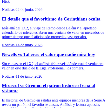
Flick.
Noticias
·
22 de junio, 2026
El detalle que el favoritismo de Corinthians oculta
Más allá del 1X2, el viaje de Remo desde Belém y el apretado
calendario de miércoles abren una ventana de valor en mercados de
primer tiempo que el aficionado promedio pasa por alto.
Noticias
·
14 de junio, 2026
Newells vs Talleres: el valor que nadie mira hoy
Sin cuotas en el 1X2, el análisis frío revela dónde está el verdadero
valor en este duelo de la Liga Profesional: los corners.
Noticias
·
11 de junio, 2026
Mirassol vs Gremio: el patrón histórico frena al
visitante
El historial de Gremio en salidas ante equipos menores de la Serie A
revela un patrón: el favorito se atasca. Análisis y lectura apuestas