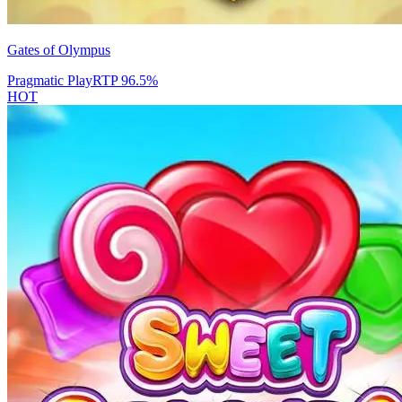
Gates of Olympus
Pragmatic Play
RTP
96.5
%
HOT