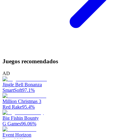
Juegos recomendados
AD
Jingle Bell Bonanza
SmartSoft
97.1
%
Million Christmas 3
Red Rake
95.4
%
Big Fishin Bounty
G Games
96.06
%
Event Horizon