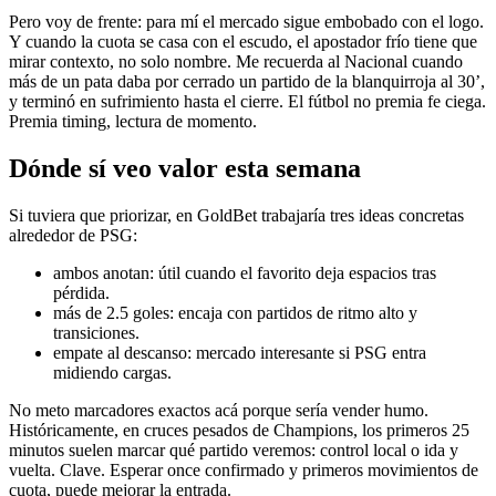
Pero voy de frente: para mí el mercado sigue embobado con el logo.
Y cuando la cuota se casa con el escudo, el apostador frío tiene que
mirar contexto, no solo nombre. Me recuerda al Nacional cuando
más de un pata daba por cerrado un partido de la blanquirroja al 30’,
y terminó en sufrimiento hasta el cierre. El fútbol no premia fe ciega.
Premia timing, lectura de momento.
Dónde sí veo valor esta semana
Si tuviera que priorizar, en GoldBet trabajaría tres ideas concretas
alrededor de PSG:
ambos anotan: útil cuando el favorito deja espacios tras
pérdida.
más de 2.5 goles: encaja con partidos de ritmo alto y
transiciones.
empate al descanso: mercado interesante si PSG entra
midiendo cargas.
No meto marcadores exactos acá porque sería vender humo.
Históricamente, en cruces pesados de Champions, los primeros 25
minutos suelen marcar qué partido veremos: control local o ida y
vuelta. Clave. Esperar once confirmado y primeros movimientos de
cuota, puede mejorar la entrada.