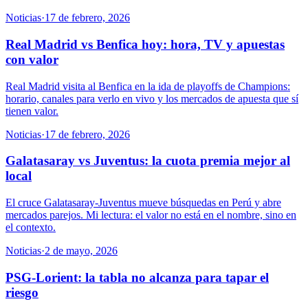
Noticias
·
17 de febrero, 2026
Real Madrid vs Benfica hoy: hora, TV y apuestas
con valor
Real Madrid visita al Benfica en la ida de playoffs de Champions:
horario, canales para verlo en vivo y los mercados de apuesta que sí
tienen valor.
Noticias
·
17 de febrero, 2026
Galatasaray vs Juventus: la cuota premia mejor al
local
El cruce Galatasaray-Juventus mueve búsquedas en Perú y abre
mercados parejos. Mi lectura: el valor no está en el nombre, sino en
el contexto.
Noticias
·
2 de mayo, 2026
PSG-Lorient: la tabla no alcanza para tapar el
riesgo