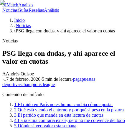
M
MatchAnalisis
Noticias
Guías
Reseñas
Análisis
Inicio
›
Noticias
›
PSG llega con dudas, y ahí aparece el valor en cuotas
Noticias
PSG llega con dudas, y ahí aparece el
valor en cuotas
A
Andrés Quispe
·
17 de febrero, 2026
·
5 min
de lectura
·
psg
apuestas
deportivas
champions league
Contenido del artículo
1.
El ruido en París no es humo: cambia cómo apostar
2.
Qué está viendo el entorno y por qué sí pesa en la pizarra
3.
El partido que manda en esta lectura de cuotas
4.
La postura contraria existe, pero no me convence del todo
5.
Dónde sí veo valor esta semana