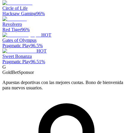
Circle of Life
Hacksaw Gaming
96
%
Revolvero
Red Tiger
96
%
HOT
Gates of Olympus
Pragmatic Play
96.5
%
HOT
Sweet Bonanza
Pragmatic Play
96.51
%
G
GoldBet
Sponsor
Apuestas deportivas con las mejores cuotas. Bono de bienvenida
para nuevos usuarios.