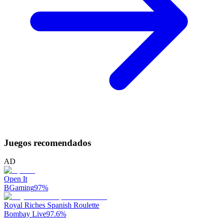
Juegos recomendados
AD
Open It
BGaming
97
%
Royal Riches Spanish Roulette
Bombay Live
97.6
%