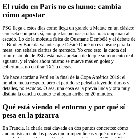
El ruido en París no es humo: cambia
cómo apostar
PSG llega a estos días como llega un grande a Matute en un clásico:
camiseta con peso, sí, aunque las piernas a ratos no acompañan al
escudo. Lo de la molestia física de Ousmane Dembélé y el debate de
si Bradley Barcola va antes que Désiré Doué no es chisme para la
mesa; son señales claritas de mercado. Yo creo esto: la cuota del
triunfo simple de PSG está más apretada de lo que su momento real
aguanta, y el valor ahora mismo se mueve más en goles y
coberturas, no en tirar 1X2 a ciegas.
Me hace acordar a Perú en la final de la Copa América 2019: el
nombre metía respeto, pero el partido se peleaba leyendo ritmos y
detalles, no escudos. O sea, una cosa es la previa linda y otra muy
distinta la cancha cuando te ahogan arriba en 20 minutos.
Qué está viendo el entorno y por qué sí
pesa en la pizarra
En Francia, la charla está clavada en dos puntos concretos: cómo
andan físicamente las piezas que rompen líneas y qué once sale