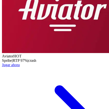
Aviator
HOT
Spribe
|
RTP
97
%
|
crash
Jugar ahora