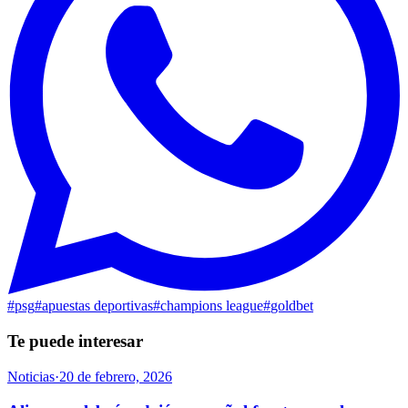
#
psg
#
apuestas deportivas
#
champions league
#
goldbet
Te puede interesar
Noticias
·
20 de febrero, 2026