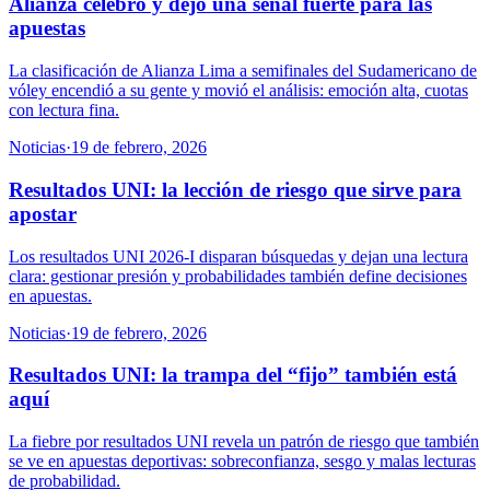
Alianza celebró y dejó una señal fuerte para las
apuestas
La clasificación de Alianza Lima a semifinales del Sudamericano de
vóley encendió a su gente y movió el análisis: emoción alta, cuotas
con lectura fina.
Noticias
·
19 de febrero, 2026
Resultados UNI: la lección de riesgo que sirve para
apostar
Los resultados UNI 2026-I disparan búsquedas y dejan una lectura
clara: gestionar presión y probabilidades también define decisiones
en apuestas.
Noticias
·
19 de febrero, 2026
Resultados UNI: la trampa del “fijo” también está
aquí
La fiebre por resultados UNI revela un patrón de riesgo que también
se ve en apuestas deportivas: sobreconfianza, sesgo y malas lecturas
de probabilidad.