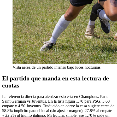
Vista aérea de un partido intenso bajo luces nocturnas
El partido que manda en esta lectura de
cuotas
La referencia directa para aterrizar esto está en Champions: Paris
Saint Germain vs Juventus. En la lista figura 1.70 para PSG, 3.60
empate y 4.50 Juventus. Traducido en corto: la casa sugiere cerca de
58.8% implícito para el local (sin ajustar margen), 27.8% al empate
y 22.2% al triunfo italiano. Mi lectura, simple: ese 1.70 te pide un