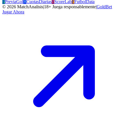
P
PreviaGol
C
CuotasDiarias
S
ScoreLab
F
FutbolData
©
2026
MatchAnalisis
|
18+ Juega responsablemente
|
GoldBet
Jugar Ahora