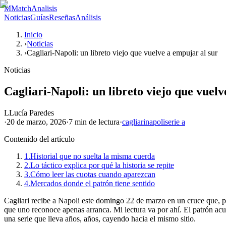
M
MatchAnalisis
Noticias
Guías
Reseñas
Análisis
Inicio
›
Noticias
›
Cagliari-Napoli: un libreto viejo que vuelve a empujar al sur
Noticias
Cagliari-Napoli: un libreto viejo que vuelv
L
Lucía Paredes
·
20 de marzo, 2026
·
7 min
de lectura
·
cagliari
napoli
serie a
Contenido del artículo
1.
Historial que no suelta la misma cuerda
2.
Lo táctico explica por qué la historia se repite
3.
Cómo leer las cuotas cuando aparezcan
4.
Mercados donde el patrón tiene sentido
Cagliari recibe a Napoli este domingo 22 de marzo en un cruce que, po
que uno reconoce apenas arranca. Mi lectura va por ahí. El patrón acumu
una serie que lleva años, años, cayendo hacia el mismo sitio.