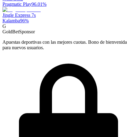
Pragmatic Play
96.01
%
Jingle Express 7s
Kalamba
96
%
G
GoldBet
Sponsor
Apuestas deportivas con las mejores cuotas. Bono de bienvenida
para nuevos usuarios.