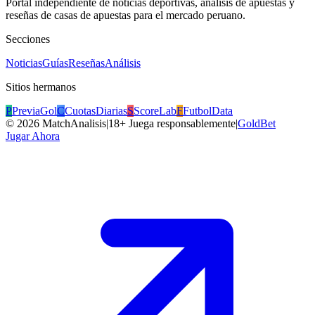
Portal independiente de noticias deportivas, análisis de apuestas y
reseñas de casas de apuestas para el mercado peruano.
Secciones
Noticias
Guías
Reseñas
Análisis
Sitios hermanos
P
PreviaGol
C
CuotasDiarias
S
ScoreLab
F
FutbolData
©
2026
MatchAnalisis
|
18+ Juega responsablemente
|
GoldBet
Jugar Ahora