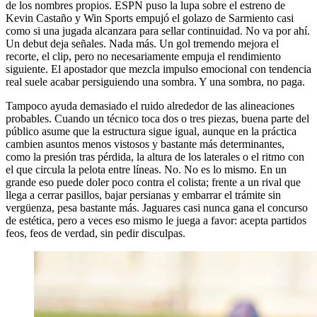
de los nombres propios. ESPN puso la lupa sobre el estreno de
Kevin Castaño y Win Sports empujó el golazo de Sarmiento casi
como si una jugada alcanzara para sellar continuidad. No va por ahí.
Un debut deja señales. Nada más. Un gol tremendo mejora el
recorte, el clip, pero no necesariamente empuja el rendimiento
siguiente. El apostador que mezcla impulso emocional con tendencia
real suele acabar persiguiendo una sombra. Y una sombra, no paga.
Tampoco ayuda demasiado el ruido alrededor de las alineaciones
probables. Cuando un técnico toca dos o tres piezas, buena parte del
público asume que la estructura sigue igual, aunque en la práctica
cambien asuntos menos vistosos y bastante más determinantes,
como la presión tras pérdida, la altura de los laterales o el ritmo con
el que circula la pelota entre líneas. No. No es lo mismo. En un
grande eso puede doler poco contra el colista; frente a un rival que
llega a cerrar pasillos, bajar persianas y embarrar el trámite sin
vergüenza, pesa bastante más. Jaguares casi nunca gana el concurso
de estética, pero a veces eso mismo le juega a favor: acepta partidos
feos, feos de verdad, sin pedir disculpas.