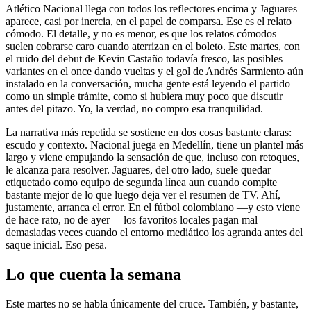
Atlético Nacional llega con todos los reflectores encima y Jaguares
aparece, casi por inercia, en el papel de comparsa. Ese es el relato
cómodo. El detalle, y no es menor, es que los relatos cómodos
suelen cobrarse caro cuando aterrizan en el boleto. Este martes, con
el ruido del debut de Kevin Castaño todavía fresco, las posibles
variantes en el once dando vueltas y el gol de Andrés Sarmiento aún
instalado en la conversación, mucha gente está leyendo el partido
como un simple trámite, como si hubiera muy poco que discutir
antes del pitazo. Yo, la verdad, no compro esa tranquilidad.
La narrativa más repetida se sostiene en dos cosas bastante claras:
escudo y contexto. Nacional juega en Medellín, tiene un plantel más
largo y viene empujando la sensación de que, incluso con retoques,
le alcanza para resolver. Jaguares, del otro lado, suele quedar
etiquetado como equipo de segunda línea aun cuando compite
bastante mejor de lo que luego deja ver el resumen de TV. Ahí,
justamente, arranca el error. En el fútbol colombiano —y esto viene
de hace rato, no de ayer— los favoritos locales pagan mal
demasiadas veces cuando el entorno mediático los agranda antes del
saque inicial. Eso pesa.
Lo que cuenta la semana
Este martes no se habla únicamente del cruce. También, y bastante,