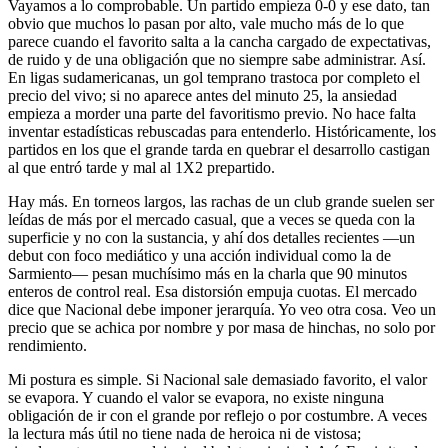
Vayamos a lo comprobable. Un partido empieza 0-0 y ese dato, tan
obvio que muchos lo pasan por alto, vale mucho más de lo que
parece cuando el favorito salta a la cancha cargado de expectativas,
de ruido y de una obligación que no siempre sabe administrar. Así.
En ligas sudamericanas, un gol temprano trastoca por completo el
precio del vivo; si no aparece antes del minuto 25, la ansiedad
empieza a morder una parte del favoritismo previo. No hace falta
inventar estadísticas rebuscadas para entenderlo. Históricamente, los
partidos en los que el grande tarda en quebrar el desarrollo castigan
al que entró tarde y mal al 1X2 prepartido.
Hay más. En torneos largos, las rachas de un club grande suelen ser
leídas de más por el mercado casual, que a veces se queda con la
superficie y no con la sustancia, y ahí dos detalles recientes —un
debut con foco mediático y una acción individual como la de
Sarmiento— pesan muchísimo más en la charla que 90 minutos
enteros de control real. Esa distorsión empuja cuotas. El mercado
dice que Nacional debe imponer jerarquía. Yo veo otra cosa. Veo un
precio que se achica por nombre y por masa de hinchas, no solo por
rendimiento.
Mi postura es simple. Si Nacional sale demasiado favorito, el valor
se evapora. Y cuando el valor se evapora, no existe ninguna
obligación de ir con el grande por reflejo o por costumbre. A veces
la lectura más útil no tiene nada de heroica ni de vistosa;