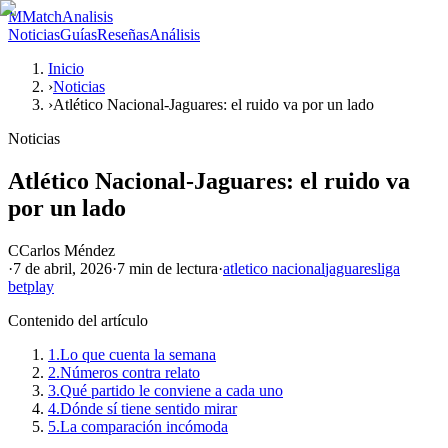
M
MatchAnalisis
Noticias
Guías
Reseñas
Análisis
Inicio
›
Noticias
›
Atlético Nacional-Jaguares: el ruido va por un lado
Noticias
Atlético Nacional-Jaguares: el ruido va
por un lado
C
Carlos Méndez
·
7 de abril, 2026
·
7 min
de lectura
·
atletico nacional
jaguares
liga
betplay
Contenido del artículo
1.
Lo que cuenta la semana
2.
Números contra relato
3.
Qué partido le conviene a cada uno
4.
Dónde sí tiene sentido mirar
5.
La comparación incómoda