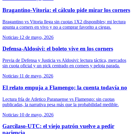
Bragantino-Vitoria: el cálculo pide mirar los corners
Bragantino vs Vitoria llega sin cuotas 1X2 disponibles; mi lectura
apunta a corners en vivo y no a comprar favorito a ciegas.
Noticias
·
12 de mayo, 2026
Defensa-Aldosivi: el boleto vive en los corners
Previa de Defensa y Justicia vs Aldosivi: lectura táctica, mercados
sin cuota oficial y un pick centrado en corners y pelota parada.
Noticias
·
11 de mayo, 2026
El relato empuja a Flamengo; la cuenta todavía no
Lectura fría de Atletico Paranaense vs Flamengo: sin cuotas
publicadas, la narrativa pesa más que la probabilidad medible.
Noticias
·
10 de mayo, 2026
Garcilaso-UTC: el viejo patrón vuelve a pedir
paciencia