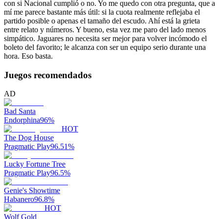
con si Nacional cumplió o no. Yo me quedo con otra pregunta, que a
mí me parece bastante más útil: si la cuota realmente reflejaba el
partido posible o apenas el tamaño del escudo. Ahí está la grieta
entre relato y números. Y bueno, esta vez me paro del lado menos
simpático. Jaguares no necesita ser mejor para volver incómodo el
boleto del favorito; le alcanza con ser un equipo serio durante una
hora. Eso basta.
Juegos recomendados
AD
Bad Santa
Endorphina
96
%
HOT
The Dog House
Pragmatic Play
96.51
%
Lucky Fortune Tree
Pragmatic Play
96.5
%
Genie's Showtime
Habanero
96.8
%
HOT
Wolf Gold