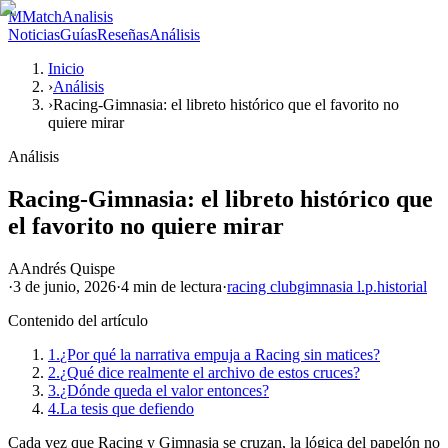
M
MatchAnalisis
Noticias
Guías
Reseñas
Análisis
Inicio
›
Análisis
›
Racing-Gimnasia: el libreto histórico que el favorito no
quiere mirar
Análisis
Racing-Gimnasia: el libreto histórico que
el favorito no quiere mirar
A
Andrés Quispe
·
3 de junio, 2026
·
4 min
de lectura
·
racing club
gimnasia l.p.
historial
Contenido del artículo
1.
¿Por qué la narrativa empuja a Racing sin matices?
2.
¿Qué dice realmente el archivo de estos cruces?
3.
¿Dónde queda el valor entonces?
4.
La tesis que defiendo
Cada vez que Racing y Gimnasia se cruzan, la lógica del papelón no