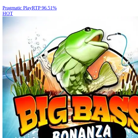
Pragmatic Play
RTP
96.51
%
HOT