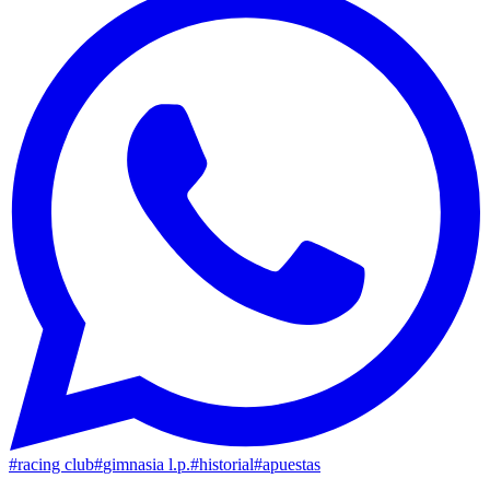
#
racing club
#
gimnasia l.p.
#
historial
#
apuestas