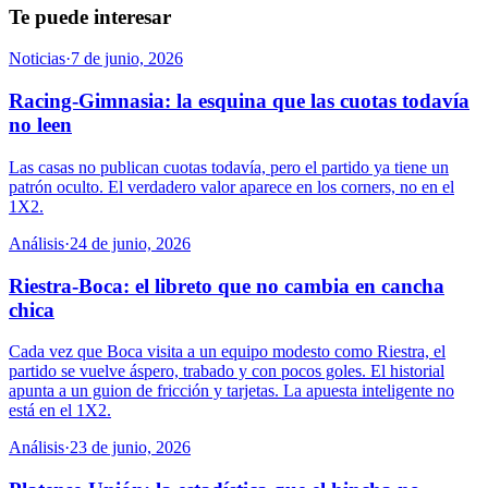
Te puede interesar
Noticias
·
7 de junio, 2026
Racing-Gimnasia: la esquina que las cuotas todavía
no leen
Las casas no publican cuotas todavía, pero el partido ya tiene un
patrón oculto. El verdadero valor aparece en los corners, no en el
1X2.
Análisis
·
24 de junio, 2026
Riestra-Boca: el libreto que no cambia en cancha
chica
Cada vez que Boca visita a un equipo modesto como Riestra, el
partido se vuelve áspero, trabado y con pocos goles. El historial
apunta a un guion de fricción y tarjetas. La apuesta inteligente no
está en el 1X2.
Análisis
·
23 de junio, 2026