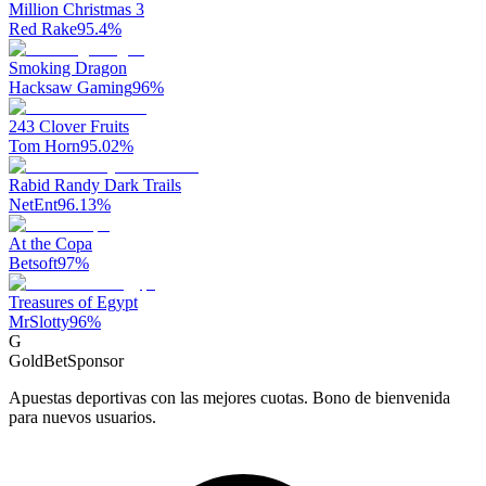
Million Christmas 3
Red Rake
95.4
%
Smoking Dragon
Hacksaw Gaming
96
%
243 Clover Fruits
Tom Horn
95.02
%
Rabid Randy Dark Trails
NetEnt
96.13
%
At the Copa
Betsoft
97
%
Treasures of Egypt
MrSlotty
96
%
G
GoldBet
Sponsor
Apuestas deportivas con las mejores cuotas. Bono de bienvenida
para nuevos usuarios.