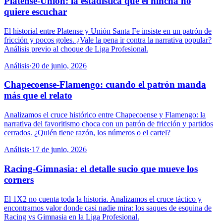
Platense-Unión: la estadística que el hincha no
quiere escuchar
El historial entre Platense y Unión Santa Fe insiste en un patrón de
fricción y pocos goles. ¿Vale la pena ir contra la narrativa popular?
Análisis previo al choque de Liga Profesional.
Análisis
·
20 de junio, 2026
Chapecoense-Flamengo: cuando el patrón manda
más que el relato
Analizamos el cruce histórico entre Chapecoense y Flamengo: la
narrativa del favoritismo choca con un patrón de fricción y partidos
cerrados. ¿Quién tiene razón, los números o el cartel?
Análisis
·
17 de junio, 2026
Racing-Gimnasia: el detalle sucio que mueve los
corners
El 1X2 no cuenta toda la historia. Analizamos el cruce táctico y
encontramos valor donde casi nadie mira: los saques de esquina de
Racing vs Gimnasia en la Liga Profesional.