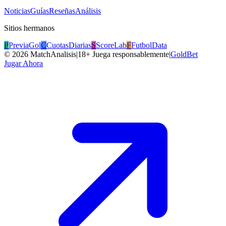
Noticias
Guías
Reseñas
Análisis
Sitios hermanos
P
PreviaGol
C
CuotasDiarias
S
ScoreLab
F
FutbolData
©
2026
MatchAnalisis
|
18+ Juega responsablemente
|
GoldBet
Jugar Ahora