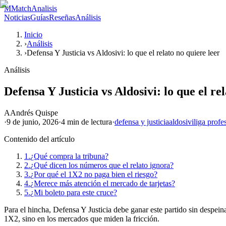
M
MatchAnalisis
Noticias
Guías
Reseñas
Análisis
Inicio
›
Análisis
›
Defensa Y Justicia vs Aldosivi: lo que el relato no quiere leer
Análisis
Defensa Y Justicia vs Aldosivi: lo que el re
A
Andrés Quispe
·
9 de junio, 2026
·
4 min
de lectura
·
defensa y justicia
aldosivi
liga profe
Contenido del artículo
1.
¿Qué compra la tribuna?
2.
¿Qué dicen los números que el relato ignora?
3.
¿Por qué el 1X2 no paga bien el riesgo?
4.
¿Merece más atención el mercado de tarjetas?
5.
¿Mi boleto para este cruce?
Para el hincha, Defensa Y Justicia debe ganar este partido sin despeina
1X2, sino en los mercados que miden la fricción.