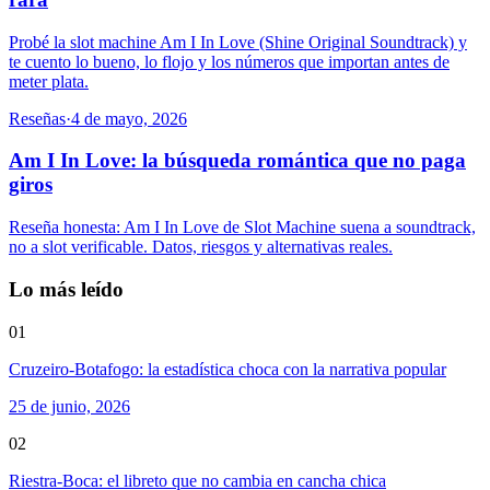
Probé la slot machine Am I In Love (Shine Original Soundtrack) y
te cuento lo bueno, lo flojo y los números que importan antes de
meter plata.
Reseñas
·
4 de mayo, 2026
Am I In Love: la búsqueda romántica que no paga
giros
Reseña honesta: Am I In Love de Slot Machine suena a soundtrack,
no a slot verificable. Datos, riesgos y alternativas reales.
Lo más leído
01
Cruzeiro-Botafogo: la estadística choca con la narrativa popular
25 de junio, 2026
02
Riestra-Boca: el libreto que no cambia en cancha chica