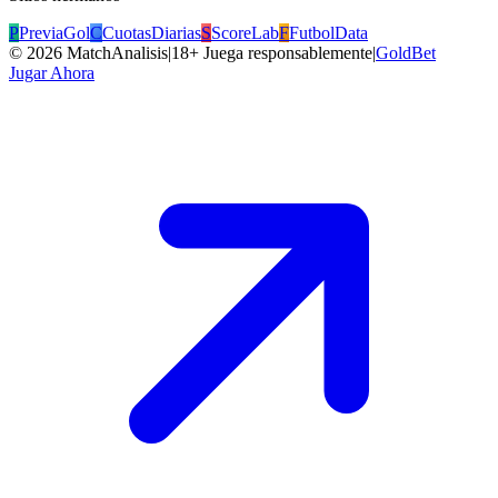
P
PreviaGol
C
CuotasDiarias
S
ScoreLab
F
FutbolData
©
2026
MatchAnalisis
|
18+ Juega responsablemente
|
GoldBet
Jugar Ahora