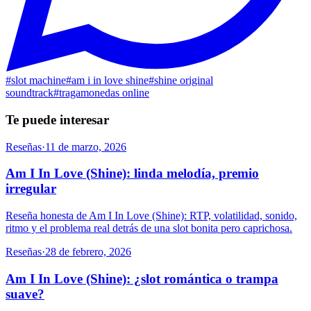
#
slot machine
#
am i in love shine
#
shine original
soundtrack
#
tragamonedas online
Te puede interesar
Reseñas
·
11 de marzo, 2026
Am I In Love (Shine): linda melodía, premio
irregular
Reseña honesta de Am I In Love (Shine): RTP, volatilidad, sonido,
ritmo y el problema real detrás de una slot bonita pero caprichosa.
Reseñas
·
28 de febrero, 2026
Am I In Love (Shine): ¿slot romántica o trampa
suave?