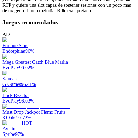
RTP y quiere una slot capaz de sostener sesiones con un poco más
de oxígeno. Linda melodía. Billetera apretada.
Juegos recomendados
AD
Fortune Stars
Endorphina
96
%
Mega Greatest Catch Blue Marlin
EvoPlay
96.02
%
Squeak
G Games
96.41
%
Luck Reactor
EvoPlay
96.03
%
Must Drop Jackpot Flame Fruits
3 Oaks
95.72
%
HOT
Aviator
Spribe
97
%