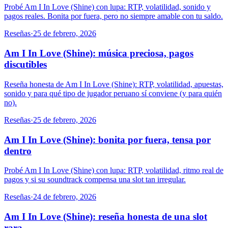
Probé Am I In Love (Shine) con lupa: RTP, volatilidad, sonido y
pagos reales. Bonita por fuera, pero no siempre amable con tu saldo.
Reseñas
·
25 de febrero, 2026
Am I In Love (Shine): música preciosa, pagos
discutibles
Reseña honesta de Am I In Love (Shine): RTP, volatilidad, apuestas,
sonido y para qué tipo de jugador peruano sí conviene (y para quién
no).
Reseñas
·
25 de febrero, 2026
Am I In Love (Shine): bonita por fuera, tensa por
dentro
Probé Am I In Love (Shine) con lupa: RTP, volatilidad, ritmo real de
pagos y si su soundtrack compensa una slot tan irregular.
Reseñas
·
24 de febrero, 2026
Am I In Love (Shine): reseña honesta de una slot
rara