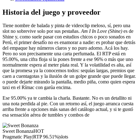
Historia del juego y proveedor
Tiene nombre de balada y pinta de videoclip meloso, sí, pero una
slot no sobrevive solo por sus pestañas.
Am I In Love (Shine)
es de
Shine y, como suele pasar con estudios chicos o poco sonados en
Perú, el primer desafío no es enamorar a nadie: es probar que detrás
del empaque hay números claros y no puro adorno. Acá los hay.
Pero no son precisamente una carta perfumada. El RTP está en
95.00%, una cifra floja si la pones frente a ese 96% o más que uno
normalmente espera al meter plata real. Y la volatilidad es alta, así
que la promesa ya la conocemos todos: sequías largas, premios que
caen a cuentagotas y la ilusión de un golpe grande que puede llegar.
o puede dejarte mirando la pantalla, medio piña, como quien espera
taxi en el Rímac con garúa encima.
Ese 95.00% ya te cambia la charla. Bastante. No es un detallito ni
una nota perdida al pie. Con un retorno así, el juego arranca cuesta
arriba frente a opciones más sanas del catálogo actual, y si te gustó
esa sensación aérea de tumbles y combos de
Sweet Bonanza
HOT
Pragmatic Play
|
RTP
96.51
%
|
slots