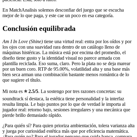
En MatchAnalisis solemos desconfiar del juego que se escucha
mejor de lo que paga, y este cae un poco en esa categoría.
Conclusión equilibrada
Am I In Love (Shine)
tiene una virtud real: entra por los oídos y por
los ojos con una suavidad rara dentro de un catálogo lleno de
máquinas histéricas. La música está por encima del promedio, el
diseño tiene gusto y la identidad visual no parece armada con
plantilla reciclada. Eso suma, claro. Pero la plata no se deja marear
por un buen coro. RTP de 95.00%, volatilidad alta y una base más
bien seca arman una combinación bastante menos romántica de lo
que sugiere el título.
Mi nota es
⭐ 2.5/5
. La sostengo por tres razones concretas: su
soundtrack sí destaca, la estética tiene personalidad y la interfaz
resulta limpia. Le bajo puntos por lo que de verdad le importa al
jugador real: retorno bajo, sesiones irregulares y una mecánica que
pierde brillo demasiado rápido.
¿Para quién sí? Para quien prioriza ambientación, tolera varianza alta
y juega por curiosidad estética más que por eficiencia matemática.
¿Para quién no? Para el jugador peruano que cuida banca, compara