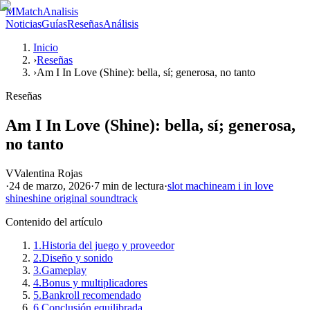
M
MatchAnalisis
Noticias
Guías
Reseñas
Análisis
Inicio
›
Reseñas
›
Am I In Love (Shine): bella, sí; generosa, no tanto
Reseñas
Am I In Love (Shine): bella, sí; generosa,
no tanto
V
Valentina Rojas
·
24 de marzo, 2026
·
7 min
de lectura
·
slot machine
am i in love
shine
shine original soundtrack
Contenido del artículo
1.
Historia del juego y proveedor
2.
Diseño y sonido
3.
Gameplay
4.
Bonus y multiplicadores
5.
Bankroll recomendado
6.
Conclusión equilibrada