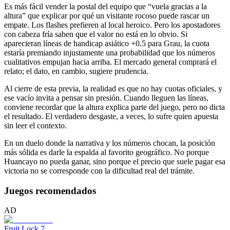
Es más fácil vender la postal del equipo que “vuela gracias a la
altura” que explicar por qué un visitante rocoso puede rascar un
empate. Los flashes prefieren al local heroico. Pero los apostadores
con cabeza fría saben que el valor no está en lo obvio. Si
aparecieran líneas de handicap asiático +0.5 para Grau, la cuota
estaría premiando injustamente una probabilidad que los números
cualitativos empujan hacia arriba. El mercado general comprará el
relato; el dato, en cambio, sugiere prudencia.
Al cierre de esta previa, la realidad es que no hay cuotas oficiales, y
ese vacío invita a pensar sin presión. Cuando lleguen las líneas,
conviene recordar que la altura explica parte del juego, pero no dicta
el resultado. El verdadero desgaste, a veces, lo sufre quien apuesta
sin leer el contexto.
En un duelo donde la narrativa y los números chocan, la posición
más sólida es darle la espalda al favorito geográfico. No porque
Huancayo no pueda ganar, sino porque el precio que suele pagar esa
victoria no se corresponde con la dificultad real del trámite.
Juegos recomendados
AD
Fruit Lock 7