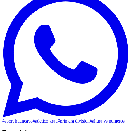
#
sport huancayo
#
atletico grau
#
primera division
#
altura vs numeros