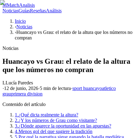
M
MatchAnalisis
Noticias
Guías
Reseñas
Análisis
Inicio
›
Noticias
›
Huancayo vs Grau: el relato de la altura que los números no
compran
Noticias
Huancayo vs Grau: el relato de la altura
que los números no compran
L
Lucía Paredes
·
12 de junio, 2026
·
5 min
de lectura
·
sport huancayo
atletico
grau
primera division
Contenido del artículo
1.
¿Qué dicta realmente la altura?
2.
¿Y los números de Grau como visitante?
3.
¿Dónde aparece la oportunidad en las apuestas?
4.
Menos gol del que sugiere la tradición
5.
Por qué la narrativa sigue ganando la batalla mediática