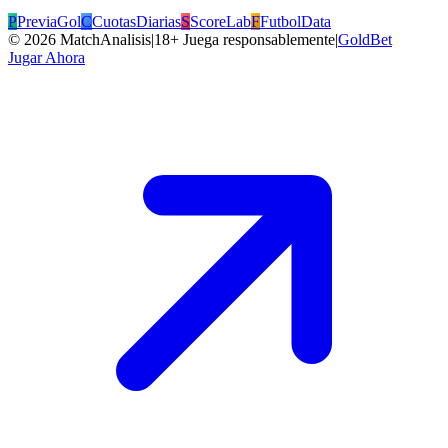
P
PreviaGol
C
CuotasDiarias
S
ScoreLab
F
FutbolData
©
2026
MatchAnalisis
|
18+ Juega responsablemente
|
GoldBet
Jugar Ahora