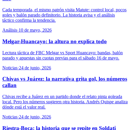
Cada temporada, el mismo patrón visita Matute: control local, pocos
goles y balón parado definitorio. La historia avisa y el análisis
táctico confirma la tendencia.
Análisis
·
10 de mayo, 2026
Melgar-Huancayo: la altura no explica todo
Lectura táctica de FBC Melgar vs Sport Huancayo: bandas, balón
parado y apuestas sin cuotas previas para el sábado 16 de mayo.
Noticias
·
24 de junio, 2026
Chivas vs Juárez: la narrativa grita gol, los números
callan
Chivas recibe a Juárez en un partido donde el relato pinta goleada
local. Pero los números sugieren otra historia. Andrés Quispe analiza
dónde está el valor real.
Noticias
·
24 de junio, 2026
Riestra-Boca: la historia que se repite en Soldati