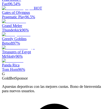
Fazi
96.54
%
HOT
Gates of Olympus
Pragmatic Play
96.5
%
Grand Melee
Thunderkick
96
%
Greedy Goblins
Betsoft
97
%
Treasures of Egypt
MrSlotty
96
%
Panda Rica
Tom Horn
96
%
G
GoldBet
Sponsor
Apuestas deportivas con las mejores cuotas. Bono de bienvenida
para nuevos usuarios.