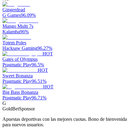
Gingerdead
G Games
96.09
%
Mango Multi 7s
Kalamba
96
%
Totem Poles
Hacksaw Gaming
96.27
%
HOT
Gates of Olympus
Pragmatic Play
96.5
%
HOT
Sweet Bonanza
Pragmatic Play
96.51
%
HOT
Big Bass Bonanza
Pragmatic Play
96.71
%
G
GoldBet
Sponsor
Apuestas deportivas con las mejores cuotas. Bono de bienvenida
para nuevos usuarios.