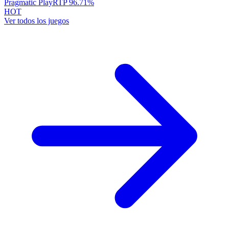
Pragmatic Play
RTP
96.71
%
HOT
Ver todos los juegos