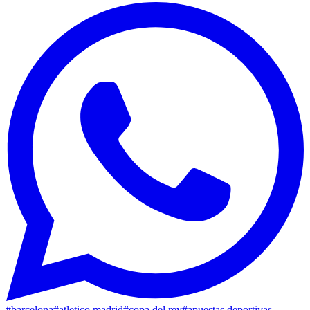
#
barcelona
#
atletico madrid
#
copa del rey
#
apuestas deportivas