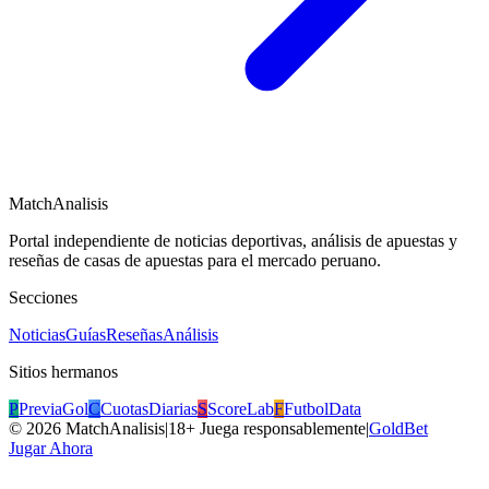
MatchAnalisis
Portal independiente de noticias deportivas, análisis de apuestas y
reseñas de casas de apuestas para el mercado peruano.
Secciones
Noticias
Guías
Reseñas
Análisis
Sitios hermanos
P
PreviaGol
C
CuotasDiarias
S
ScoreLab
F
FutbolData
©
2026
MatchAnalisis
|
18+ Juega responsablemente
|
GoldBet
Jugar Ahora