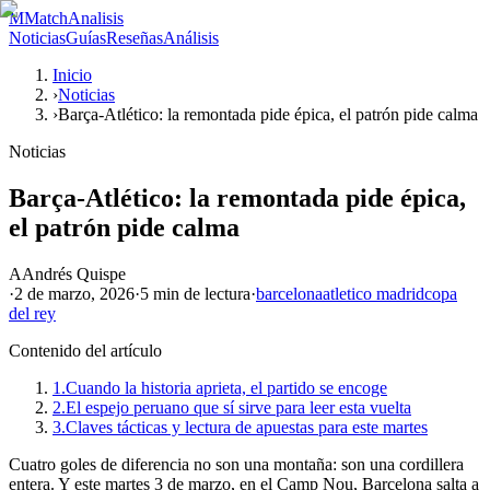
M
MatchAnalisis
Noticias
Guías
Reseñas
Análisis
Inicio
›
Noticias
›
Barça-Atlético: la remontada pide épica, el patrón pide calma
Noticias
Barça-Atlético: la remontada pide épica,
el patrón pide calma
A
Andrés Quispe
·
2 de marzo, 2026
·
5 min
de lectura
·
barcelona
atletico madrid
copa
del rey
Contenido del artículo
1.
Cuando la historia aprieta, el partido se encoge
2.
El espejo peruano que sí sirve para leer esta vuelta
3.
Claves tácticas y lectura de apuestas para este martes
Cuatro goles de diferencia no son una montaña: son una cordillera
entera. Y este martes 3 de marzo, en el Camp Nou, Barcelona salta a