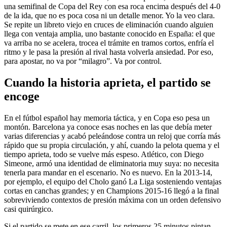
una semifinal de Copa del Rey con esa roca encima después del 4-0
de la ida, que no es poca cosa ni un detalle menor. Yo la veo clara.
Se repite un libreto viejo en cruces de eliminación cuando alguien
llega con ventaja amplia, uno bastante conocido en España: el que
va arriba no se acelera, trocea el trámite en tramos cortos, enfría el
ritmo y le pasa la presión al rival hasta volverla ansiedad. Por eso,
para apostar, no va por “milagro”. Va por control.
Cuando la historia aprieta, el partido se
encoge
En el fútbol español hay memoria táctica, y en Copa eso pesa un
montón. Barcelona ya conoce esas noches en las que debía meter
varias diferencias y acabó peleándose contra un reloj que corría más
rápido que su propia circulación, y ahí, cuando la pelota quema y el
tiempo aprieta, todo se vuelve más espeso. Atlético, con Diego
Simeone, armó una identidad de eliminatoria muy suya: no necesita
tenerla para mandar en el escenario. No es nuevo. En la 2013-14,
por ejemplo, el equipo del Cholo ganó La Liga sosteniendo ventajas
cortas en canchas grandes; y en Champions 2015-16 llegó a la final
sobreviviendo contextos de presión máxima con un orden defensivo
casi quirúrgico.
Si el partido se mete en ese carril, los primeros 25 minutos pintan