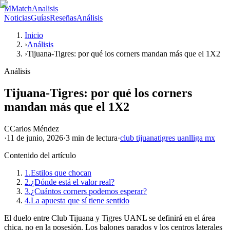
M
MatchAnalisis
Noticias
Guías
Reseñas
Análisis
Inicio
›
Análisis
›
Tijuana-Tigres: por qué los corners mandan más que el 1X2
Análisis
Tijuana-Tigres: por qué los corners
mandan más que el 1X2
C
Carlos Méndez
·
11 de junio, 2026
·
3 min
de lectura
·
club tijuana
tigres uanl
liga mx
Contenido del artículo
1.
Estilos que chocan
2.
¿Dónde está el valor real?
3.
¿Cuántos corners podemos esperar?
4.
La apuesta que sí tiene sentido
El duelo entre Club Tijuana y Tigres UANL se definirá en el área
chica, no en la posesión. Los balones parados y los centros laterales