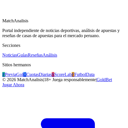
MatchAnalisis
Portal independiente de noticias deportivas, análisis de apuestas y
reseñas de casas de apuestas para el mercado peruano.
Secciones
Noticias
Guías
Reseñas
Análisis
Sitios hermanos
P
PreviaGol
C
CuotasDiarias
S
ScoreLab
F
FutbolData
©
2026
MatchAnalisis
|
18+ Juega responsablemente
|
GoldBet
Jugar Ahora