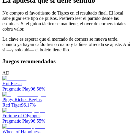
La apuesta que sí tiene sentido
No compro el favoritismo de Tigres en el resultado final. El local
sabe jugar este tipo de pulsos. Prefiero leer el partido desde las
esquinas. Si el guion táctico se mantiene, el over de corners totales
cobra valor.
La clave es esperar que el mercado de corners se mueva tarde,
cuando ya hayan caído tres o cuatro y la línea ofrecida se ajuste. Ahí
sí —y solo ahí— el boleto tiene filo.
Juegos recomendados
AD
Hot Fiesta
Pragmatic Play
96.56
%
Piggy Riches Begins
Red Tiger
96.17
%
Fortune of Olympus
Pragmatic Play
96.55
%
Wheel of Happiness