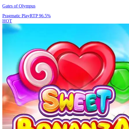
Gates of Olympus
Pragmatic Play
RTP
96.5
%
HOT