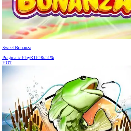
Sweet Bonanza
Pragmatic Play
RTP
96.51
%
HOT