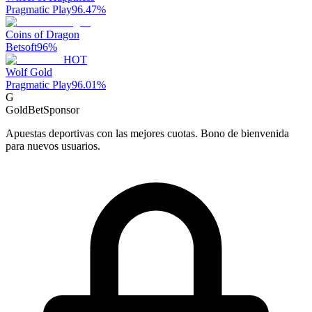
Pragmatic Play
96.47
%
Coins of Dragon
Betsoft
96
%
HOT
Wolf Gold
Pragmatic Play
96.01
%
G
GoldBet
Sponsor
Apuestas deportivas con las mejores cuotas. Bono de bienvenida
para nuevos usuarios.