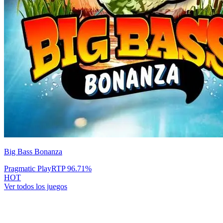
Big Bass Bonanza
Pragmatic Play
RTP
96.71
%
HOT
Ver todos los juegos